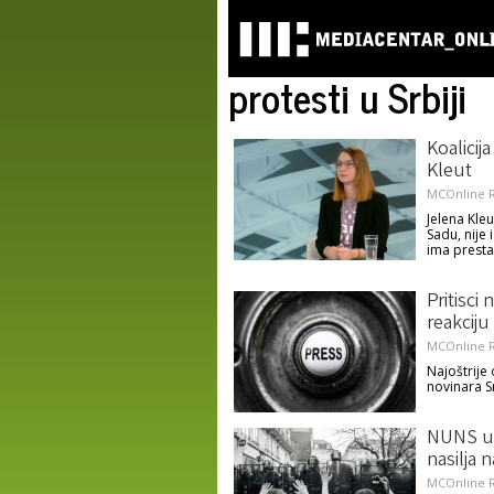
protesti u Srbiji
Koalicij
Kleut
MCOnline R
Jelena Kle
Sadu, nije
ima prest
Pritisci
reakciju
MCOnline R
Najoštrije
novinara S
NUNS up
nasilja 
MCOnline R