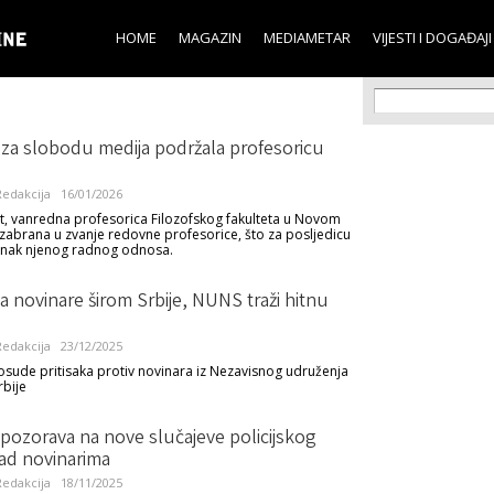
Skip to
main
HOME
MAGAZIN
MEDIAMETAR
VIJESTI I DOGAĐAJI
content
Search f
Search
a za slobodu medija podržala profesoricu
edakcija
16/01/2026
ut, vanredna profesorica Filozofskog fakulteta u Novom
 izabrana u zvanje redovne profesorice, što za posljedicu
anak njenog radnog odnosa.
 na novinare širom Srbije, NUNS traži hitnu
edakcija
23/12/2025
 osude pritisaka protiv novinara iz Nezavisnog udruženja
rbije
ozorava na nove slučajeve policijskog
nad novinarima
edakcija
18/11/2025