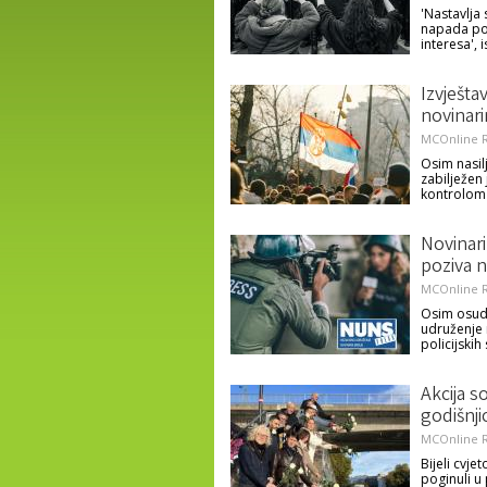
'Nastavlja
napada pol
interesa', 
Izvješta
novinar
MCOnline R
Osim nasil
zabilježen 
kontrolom 
Novinar
poziva n
MCOnline R
Osim osude
udruženje 
policijskih
Akcija s
godišnj
MCOnline R
Bijeli cvje
poginuli u