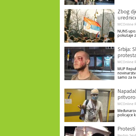
Zbog dje
urednic
MCOnline R
NUNS upozo
pokušaje z
Srbija: 
protesta
MCOnline R
MUP Republ
novinarstv
samo za ne
Napadač
pritvor
MCOnline R
Međunarodn
policajce k
Protesti
Nedim Sejd