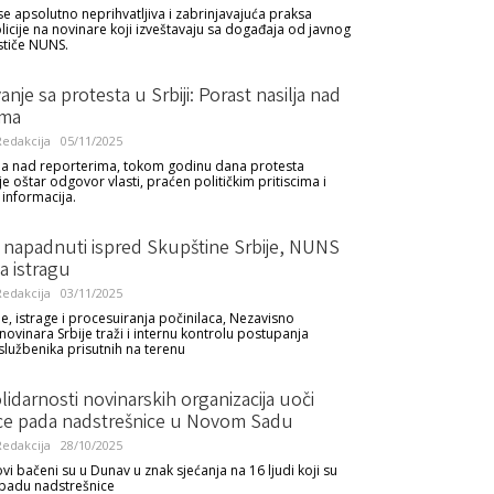
 se apsolutno neprihvatljiva i zabrinjavajuća praksa
icije na novinare koji izveštavaju sa događaja od javnog
ističe NUNS.
vanje sa protesta u Srbiji: Porast nasilja nad
ima
edakcija
05/11/2025
ja nad reporterima, tokom godinu dana protesta
je oštar odgovor vlasti, praćen političkim pritiscima i
informacija.
i napadnuti ispred Skupštine Srbije, NUNS
a istragu
edakcija
03/11/2025
, istrage i procesuiranja počinilaca, Nezavisno
novinara Srbije traži i internu kontrolu postupanja
 službenika prisutnih na terenu
olidarnosti novinarskih organizacija uoči
ice pada nadstrešnice u Novom Sadu
edakcija
28/10/2025
tovi bačeni su u Dunav u znak sjećanja na 16 ljudi koji su
 padu nadstrešnice