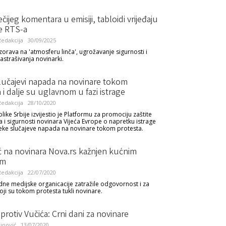
čijeg komentara u emisiji, tabloidi vrijeđaju
e RTS-a
edakcija
30/09/2025
rava na 'atmosferu linča', ugrožavanje sigurnosti i
astrašivanja novinarki.
Slučajevi napada na novinare tokom
 i dalje su uglavnom u fazi istrage
edakcija
28/10/2020
ike Srbije izvijestio je Platformu za promociju zaštite
a i sigurnosti novinara Vijeća Evrope o napretku istrage
ke slučajeve napada na novinare tokom protesta.
 na novinara Nova.rs kažnjen kućnim
om
edakcija
22/07/2020
e medijske organicacije zatražile odgovornost i za
oji su tokom protesta tukli novinare.
 protiv Vučića: Crni dani za novinare
inović
13/07/2020