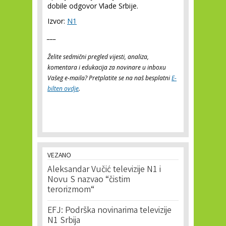
dobile odgovor Vlade Srbije.
Izvor:
N1
___
Želite sedmični pregled vijesti, analiza,
komentara i edukacija za novinare u inboxu
Vašeg e-maila? Pretplatite se na naš besplatni
E-
bilten ovdje
.
VEZANO
Aleksandar Vučić televizije N1 i
Novu S nazvao “čistim
terorizmom“
EFJ: Podrška novinarima televizije
N1 Srbija