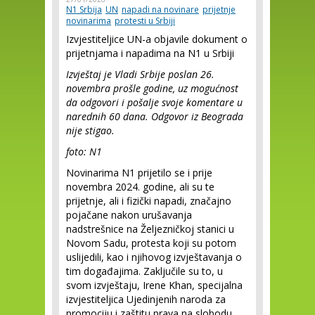
N1 Srbija
UN
napadi na novinare
prijetnje
novinarima
protesti u Srbiji
Izvjestiteljice UN-a objavile dokument o
prijetnjama i napadima na N1 u Srbiji
Izvještaj je Vladi Srbije poslan 26.
novembra prošle godine, uz mogućnost
da odgovori i pošalje svoje komentare u
narednih 60 dana. Odgovor iz Beograda
nije stigao.
foto: N1
Novinarima N1 prijetilo se i prije
novembra 2024. godine, ali su te
prijetnje, ali i fizički napadi, značajno
pojačane nakon urušavanja
nadstrešnice na Željezničkoj stanici u
Novom Sadu, protesta koji su potom
uslijedili, kao i njihovog izvještavanja o
tim događajima. Zaključile su to, u
svom izvještaju, Irene Khan, specijalna
izvjestiteljica Ujedinjenih naroda za
promociju i zaštitu prava na slobodu