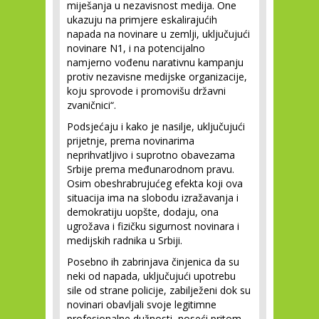
miješanja u nezavisnost medija. One
ukazuju na primjere eskalirajućih
napada na novinare u zemlji, uključujući
novinare N1, i na potencijalno
namjerno vođenu narativnu kampanju
protiv nezavisne medijske organizacije,
koju sprovode i promovišu državni
zvaničnici“.
Podsjećaju i kako je nasilje, uključujući
prijetnje, prema novinarima
neprihvatljivo i suprotno obavezama
Srbije prema međunarodnom pravu.
Osim obeshrabrujućeg efekta koji ova
situacija ima na slobodu izražavanja i
demokratiju uopšte, dodaju, ona
ugrožava i fizičku sigurnost novinara i
medijskih radnika u Srbiji.
Posebno ih zabrinjava činjenica da su
neki od napada, uključujući upotrebu
sile od strane policije, zabilježeni dok su
novinari obavljali svoje legitimne
profesionalne dužnosti, noseći pritom