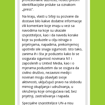
identifikacijske prsluke sa oznakom
„press“.
Na kraju, vlasti u Srbiji su pozvane da
dostave bilo kakve dodatne informacije
i/ili komentare koje imaju u vezi sa
navodima na koje su ukazale
izvjestiteljice, kao i da navedu korake
koje su poduzele u cilju istraga o
prijetnjama, napadima, prekomjernoj
upotrebi sile snaga sigurnosti. Isto tako,
zanima ih i šta je poduzeto kako bi se
osigurala sigurnost novinara N1 i
zaposlenih u United Media, kao i o
mjerama poduzetim da se osigura da
civilno društvo, nezavisni mediji i
novinari mogu obavljati svoje
aktivnosti, uključujući pravo na slobodu
mirnog okupljanja i udruživanja, u
okruženju koje omogućava rad, bez
prijetnji, zastrašivanja i napada.
Specijalne izvjestiteljice UN-a nisu