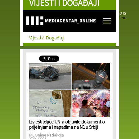
VIJESTI I DOGAĐAJI
Skip to
main
content
BHS
ENG
Vijesti
Događaji
Izvjestiteljice UN-a objavile dokument o
prijetnjama i napadima na N1 u Srbiji
MCOnline Redakcija
27/01/2026