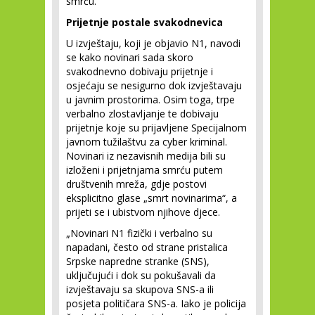
smrću.
Prijetnje postale svakodnevica
U izvještaju, koji je objavio N1, navodi
se kako novinari sada skoro
svakodnevno dobivaju prijetnje i
osjećaju se nesigurno dok izvještavaju
u javnim prostorima. Osim toga, trpe
verbalno zlostavljanje te dobivaju
prijetnje koje su prijavljene Specijalnom
javnom tužilaštvu za cyber kriminal.
Novinari iz nezavisnih medija bili su
izloženi i prijetnjama smrću putem
društvenih mreža, gdje postovi
eksplicitno glase „smrt novinarima“, a
prijeti se i ubistvom njihove djece.
„Novinari N1 fizički i verbalno su
napadani, često od strane pristalica
Srpske napredne stranke (SNS),
uključujući i dok su pokušavali da
izvještavaju sa skupova SNS-a ili
posjeta političara SNS-a. Iako je policija