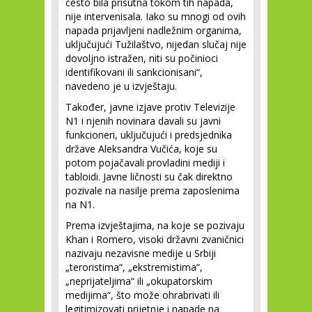
često bila prisutna tokom tih napada,
nije intervenisala. Iako su mnogi od ovih
napada prijavljeni nadležnim organima,
uključujući Tužilaštvo, nijedan slučaj nije
dovoljno istražen, niti su počinioci
identifikovani ili sankcionisani“,
navedeno je u izvještaju.
Također, javne izjave protiv Televizije
N1 i njenih novinara davali su javni
funkcioneri, uključujući i predsjednika
države Aleksandra Vučića, koje su
potom pojačavali provladini mediji i
tabloidi. Javne ličnosti su čak direktno
pozivale na nasilje prema zaposlenima
na N1.
Prema izvještajima, na koje se pozivaju
Khan i Romero, visoki državni zvaničnici
nazivaju nezavisne medije u Srbiji
„teroristima“, „ekstremistima“,
„neprijateljima“ ili „okupatorskim
medijima“, što može ohrabrivati ili
legitimizovati prijetnje i napade na