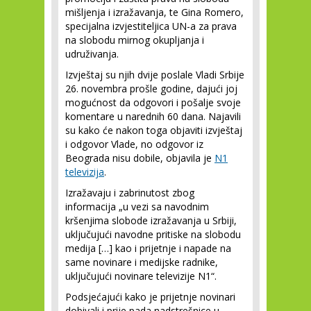
mišljenja i izražavanja, te Gina Romero,
specijalna izvjestiteljica UN-a za prava
na slobodu mirnog okupljanja i
udruživanja.
Izvještaj su njih dvije poslale Vladi Srbije
26. novembra prošle godine, dajući joj
mogućnost da odgovori i pošalje svoje
komentare u narednih 60 dana. Najavili
su kako će nakon toga objaviti izvještaj
i odgovor Vlade, no odgovor iz
Beograda nisu dobile, objavila je
N1
televizija
.
Izražavaju i zabrinutost zbog
informacija „u vezi sa navodnim
kršenjima slobode izražavanja u Srbiji,
uključujući navodne pritiske na slobodu
medija […] kao i prijetnje i napade na
same novinare i medijske radnike,
uključujući novinare televizije N1“.
Podsjećajući kako je prijetnje novinari
dobivali i prije pada nadstrešnice u