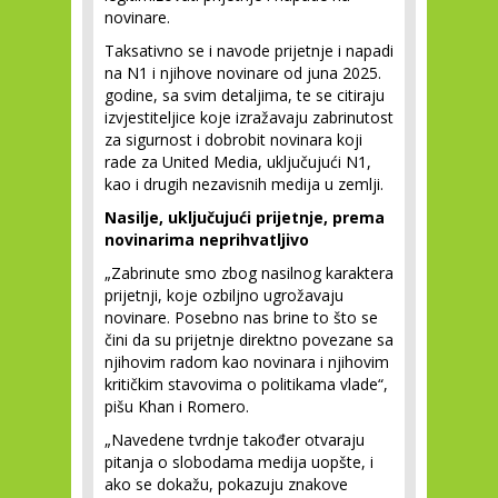
novinare.
Taksativno se i navode prijetnje i napadi
na N1 i njihove novinare od juna 2025.
godine, sa svim detaljima, te se citiraju
izvjestiteljice koje izražavaju zabrinutost
za sigurnost i dobrobit novinara koji
rade za United Media, uključujući N1,
kao i drugih nezavisnih medija u zemlji.
Nasilje, uključujući prijetnje, prema
novinarima neprihvatljivo
„Zabrinute smo zbog nasilnog karaktera
prijetnji, koje ozbiljno ugrožavaju
novinare. Posebno nas brine to što se
čini da su prijetnje direktno povezane sa
njihovim radom kao novinara i njihovim
kritičkim stavovima o politikama vlade“,
pišu Khan i Romero.
„Navedene tvrdnje također otvaraju
pitanja o slobodama medija uopšte, i
ako se dokažu, pokazuju znakove