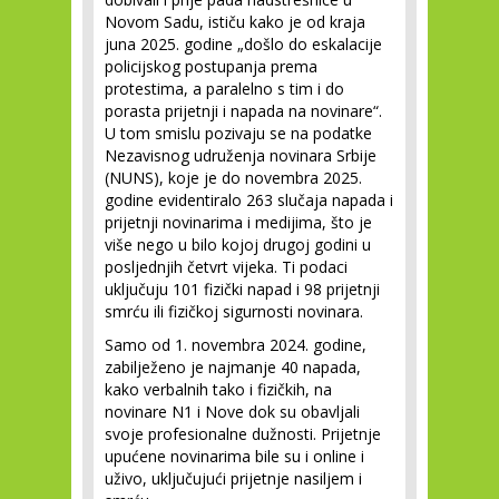
Novom Sadu, ističu kako je od kraja
juna 2025. godine „došlo do eskalacije
policijskog postupanja prema
protestima, a paralelno s tim i do
porasta prijetnji i napada na novinare“.
U tom smislu pozivaju se na podatke
Nezavisnog udruženja novinara Srbije
(NUNS), koje je do novembra 2025.
godine evidentiralo 263 slučaja napada i
prijetnji novinarima i medijima, što je
više nego u bilo kojoj drugoj godini u
posljednjih četvrt vijeka. Ti podaci
uključuju 101 fizički napad i 98 prijetnji
smrću ili fizičkoj sigurnosti novinara.
Samo od 1. novembra 2024. godine,
zabilježeno je najmanje 40 napada,
kako verbalnih tako i fizičkih, na
novinare N1 i Nove dok su obavljali
svoje profesionalne dužnosti. Prijetnje
upućene novinarima bile su i online i
uživo, uključujući prijetnje nasiljem i