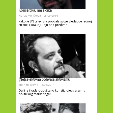
Konsaltika, naša dika
Nenad Veličković
08/09/2014
Kako je BN televizija prodala svoje gledaoce jednoj
stranci i koaliciji koju ona predvodi.
(Ne)selektivna pohvala aktivizmu
Eldin Hadžović
18/08/2014
Da li je i kada dopušteno koristiti djecu u svrhu
političkog marketinga?