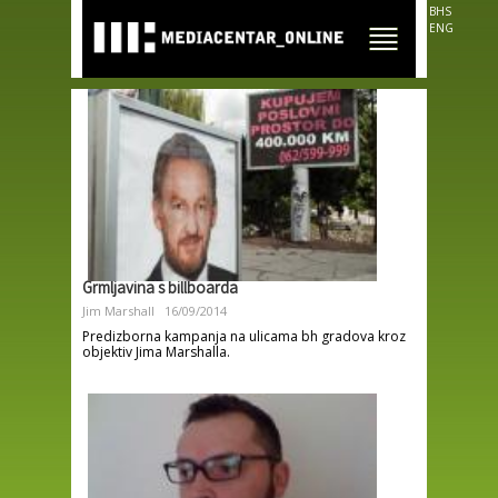
Skip to
BHS
main
ENG
content
Grmljavina s billboarda
Jim Marshall
16/09/2014
Predizborna kampanja na ulicama bh gradova kroz
objektiv Jima Marshalla.