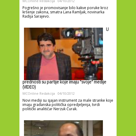
MCOnline Redakcija
04/10/2012
Pogrešno je promovisanje bilo kakve poruke kroz
kršenje zakona, smatra Lana Ramljak, novinarka
Radija Sarajevo.
U
prednosti su partije koje imaju "svoje" medije
(VIDEO)
MCOnline Redakcija
04/10/2012
Novi mediji su sjajan instrument za male stranke koje
imaju građanska politička opredjeljenja, tvrdi
politički analitičar Nerzuk Ćurak.