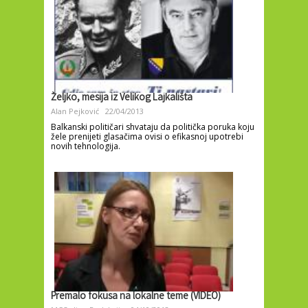
Željko, mesija iz Velikog Lajkališta
Alan Pejković
22/04/2013
Balkanski političari shvataju da politička poruka koju
žele prenijeti glasačima ovisi o efikasnoj upotrebi
novih tehnologija.
Premalo fokusa na lokalne teme (VIDEO)