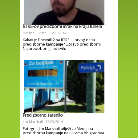
RTRS-ov predizborni mrak na kraju tunela
Dragan Bursać
15/09/2014
Kakav je Dnevnik 2 na RTRS- u prvog dana
predizborne kampanje? Upravo predizborni.
Najpredizborniji od svih.
Predizborno šarenilo
Jim Marshall
12/09/2014
Fotograf Jim Marshall bilježi za Media.ba
predizbornu kampanju na ulicama bh gradova.