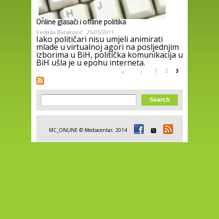
Online glasači i offline politika
Vedada Baraković
25/05/2011
Iako političari nisu umjeli animirati
mlade u virtualnoj agori na posljednjim
izborima u BiH, politička komunikacija u
BiH ušla je u epohu interneta.
Pages
1
2
3
«
‹
Search form
Search
MC_ONLINE © Mediacentar, 2014