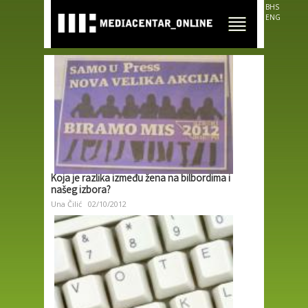
Skip to
BHS
main
ENG
content
Koja je razlika između žena na bilbordima i
našeg izbora?
Una Čilić
02/10/2012