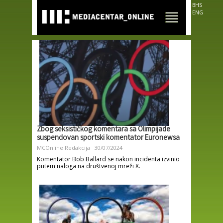
Skip to
BHS
main
ENG
content
Zbog seksističkog komentara sa Olimpijade
suspendovan sportski komentator Euronewsa
MCOnline Redakcija
30/07/2024
Komentator Bob Ballard se nakon incidenta izvinio
putem naloga na društvenoj mreži X.