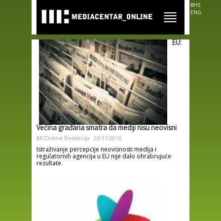
Skip to
BHS
main
ENG
content
EU:
Većina građana smatra da mediji nisu neovisni
MCOnline Redakcija
23/11/2016
Istraživanje percepcije neovisnosti medija i
regulatornih agencija u EU nije dalo ohrabrujuće
rezultate.