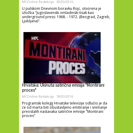
MCOnline Redakcija
30/03/2016
U pulskom Dnevnom boravku Rojc, otvorena je
izložba "Jugoslavenski omladinski tisak kao
underground press: 1968. - 1972. (Beograd, Zagreb,
Ljubljana)".
Hrvatska: Ukinuta satirična emisija "Montirani
proces"
MCOnline Redakcija
18/03/2016
Programski kolegij Hrvatske televizije odlučio je da
će od marta biti obustavljeno emitiranje i snimanje
preostalih nastavaka satirične emisije "Montirani
proces"