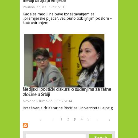
mediji biraju premijera?
Paulina Janusz
19/01/2015
Kada se mediji ne bave izvještavanjem sa
„premijerske pijace“, već puno ozbiljnijim poslom –
kadroviranjem.
Medijski i politički diskursi o suđenjima za ratne
zločine u Srbiji
Nevena Ršumović
03/12/2014
Istraživanje dr Katarine Ristić sa Univerziteta Lajpcig.
Pages
1
2
3
4
5
«
‹
›
»
Search