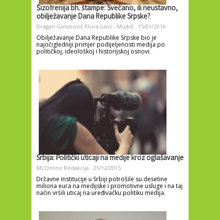
Šizofrenija bh. štampe: Svečano, ili neustavno,
obilježavanje Dana Republike Srpske?
Dragan Golubović
Elvira Jukić - Mujkić
15/01/2016
Obilježavanje Dana Republike Srpske bio je
najočigledniji primjer podijeljenosti medija po
političkoj, ideološkoj i historijskoj osnovi.
Srbija: Politički uticaji na medije kroz oglašavanje
MCOnline Redakcija
25/12/2015
Državne institucije u Srbiji potrošile su desetine
miliona eura na medijske i promotivne usluge i na taj
način vršili uticaj na uređivačku politiku medija.