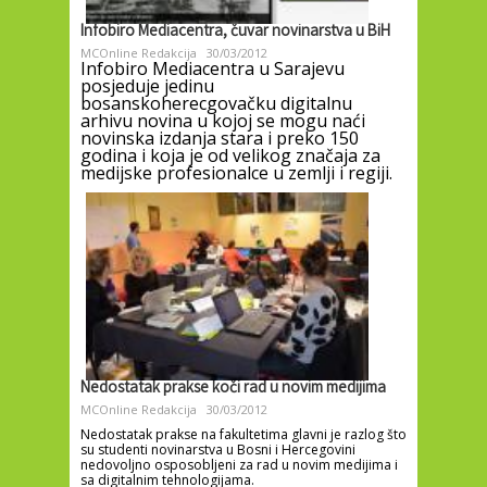
Infobiro Mediacentra, čuvar novinarstva u BiH
MCOnline Redakcija
30/03/2012
Infobiro Mediacentra u Sarajevu
posjeduje jedinu
bosanskoherecgovačku digitalnu
arhivu novina u kojoj se mogu naći
novinska izdanja stara i preko 150
godina i koja je od velikog značaja za
medijske profesionalce u zemlji i regiji.
Nedostatak prakse koči rad u novim medijima
MCOnline Redakcija
30/03/2012
Nedostatak prakse na fakultetima glavni je razlog što
su studenti novinarstva u Bosni i Hercegovini
nedovoljno osposobljeni za rad u novim medijima i
sa digitalnim tehnologijama.