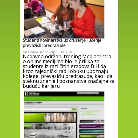
Studenti novinarstva uz druženje i učenje
prevazišli i predrasude
MCOnline Redakcija
31/03/2012
Nedavno održani trening Mediacentra
o online medijima bio je prilika za
studente iz različitih gradova BiH da
kroz zajednički rad i obuku upoznaju
kolege, prevaziđu predrasude, kao i da
steknu znanje i poznanstva značajna za
buduću karijeru.