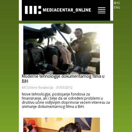
Skip to
BHS
main
ENG
content
Moderne tehnologije dokumentarnog filma u
BIH
MCOnline Redakcija
31/03/2012
Nove tehnologije, postojanje fondova za
finansiranje, ali i želje da se određeni problemi u
društvu učine vidljivijim doprinose većem interesu za
snimanje dokumentarnog filma u BiH.