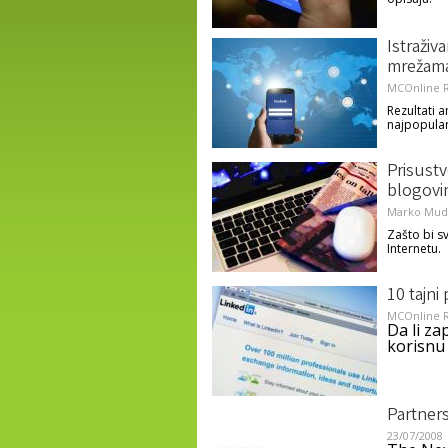
Istraživ
mrežam
MCOnline R
Rezultati 
najpopular
Prisust
blogovi
Marko Mudr
Zašto bi s
Internetu.
10 tajni
MCOnline R
Da li za
korisnu
Partners
23/07/2008