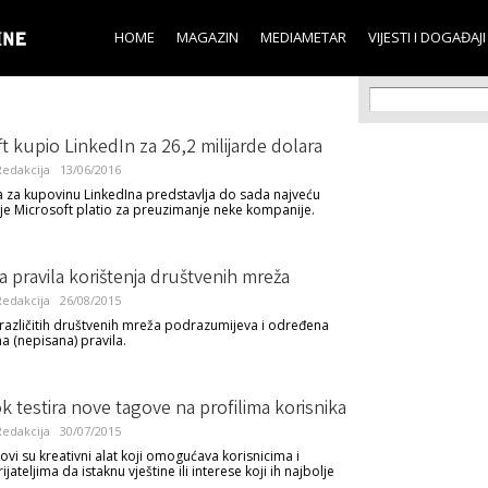
Skip to
main
HOME
MAGAZIN
MEDIAMETAR
VIJESTI I DOGAĐAJI
content
Search f
Search
t kupio LinkedIn za 26,2 milijarde dolara
edakcija
13/06/2016
a za kupovinu LinkedIna predstavlja do sada najveću
je Microsoft platio za preuzimanje neke kompanije.
 pravila korištenja društvenih mreža
edakcija
26/08/2015
 različitih društvenih mreža podrazumijeva i određena
a (nepisana) pravila.
 testira nove tagove na profilima korisnika
edakcija
30/07/2015
govi su kreativni alat koji omogućava korisnicima i
ijateljima da istaknu vještine ili interese koji ih najbolje