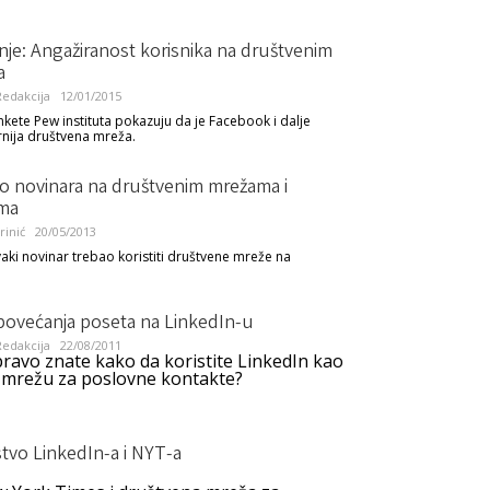
anje: Angažiranost korisnika na društvenim
a
edakcija
12/01/2015
ankete Pew instituta pokazuju da je Facebook i dalje
nija društvena mreža.
vo novinara na društvenim mrežama i
ma
inić
20/05/2013
vaki novinar trebao koristiti društvene mreže na
 povećanja poseta na LinkedIn-u
edakcija
22/08/2011
pravo znate kako da koristite LinkedIn kao
 mrežu za poslovne kontakte?
tvo LinkedIn-a i NYT-a