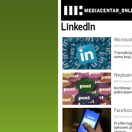
LinkedIn
Microsof
MCOnline R
Transakcij
sumu koju 
Nepisana
MCOnline R
Korištenje
jednostavn
Facebook
MCOnline R
Profilni ta
njihovim pr
opisuju.