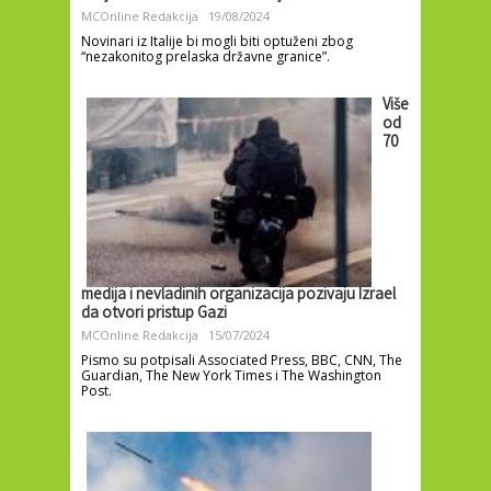
MCOnline Redakcija
19/08/2024
Novinari iz Italije bi mogli biti optuženi zbog
“nezakonitog prelaska državne granice”.
Više
od
70
medija i nevladinih organizacija pozivaju Izrael
da otvori pristup Gazi
MCOnline Redakcija
15/07/2024
Pismo su potpisali Associated Press, BBC, CNN, The
Guardian, The New York Times i The Washington
Post.