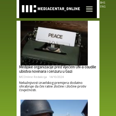
Skip to
BHS
main
ENG
content
Medijske organizacije pred Vijećem UN-a osudile
ubistva novinara i cenzuru u Gazi
MCOnline Redakcija
14/10/2024
Nekažnjivost izraelskog premijera dodatno
ohrabruje da čini ratne zločine i zločine protiv
čovječnosti.