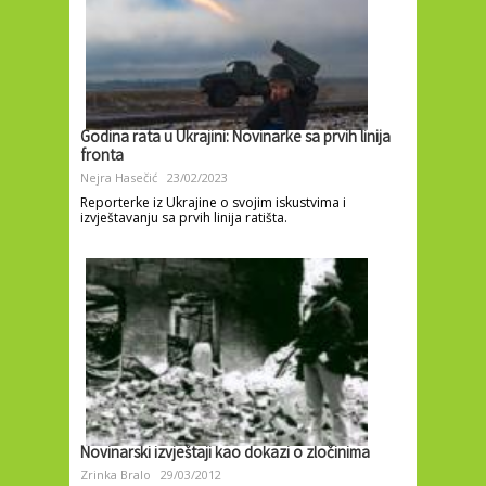
Godina rata u Ukrajini: Novinarke sa prvih linija
fronta
Nejra Hasečić
23/02/2023
Reporterke iz Ukrajine o svojim iskustvima i
izvještavanju sa prvih linija ratišta.
Novinarski izvještaji kao dokazi o zločinima
Zrinka Bralo
29/03/2012