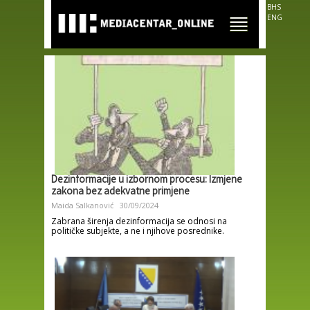
Skip to
BHS
main
ENG
content
Dezinformacije u izbornom procesu: Izmjene
zakona bez adekvatne primjene
Maida Salkanović
30/09/2024
Zabrana širenja dezinformacija se odnosi na
političke subjekte, a ne i njihove posrednike.