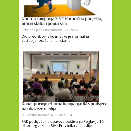
Izborna kampanja 2024: Porodično porijeklo,
bračni status i populizam
Kristina Ljevak Bajramović
21/09/2024
Dio predizborne kozmetike je i formalna
zastupljenost žena na listama
Danas počinje izborna kampanja: RAK podsjeća
na obaveze medija
MCOnline Redakcija
06/09/2024
RAK podsjeća na obavezu poštivanja Poglavlja 16
Izbornog zakona BiH i Pravilnika za medije