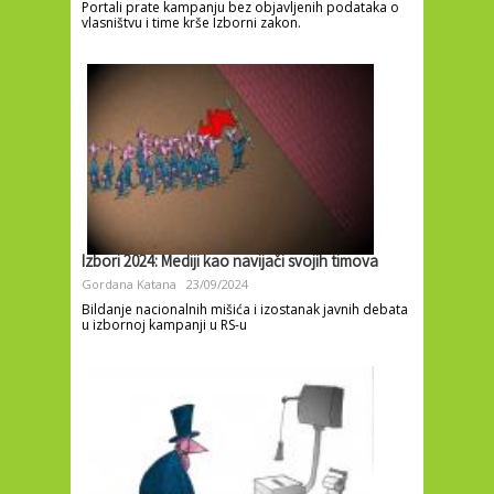
Portali prate kampanju bez objavljenih podataka o
vlasništvu i time krše Izborni zakon.
Izbori 2024: Mediji kao navijači svojih timova
Gordana Katana
23/09/2024
Bildanje nacionalnih mišića i izostanak javnih debata
u izbornoj kampanji u RS-u