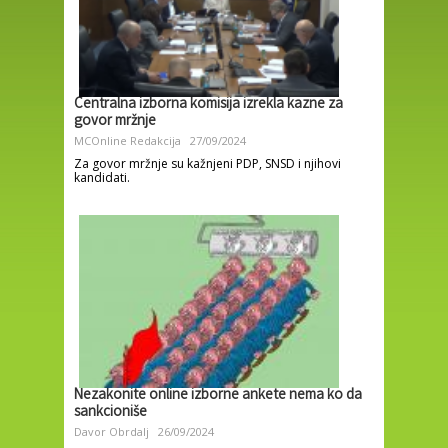
Centralna izborna komisija izrekla kazne za
govor mržnje
MCOnline Redakcija
27/09/2024
Za govor mržnje su kažnjeni PDP, SNSD i njihovi
kandidati.
Nezakonite online izborne ankete nema ko da
sankcioniše
Davor Obrdalj
26/09/2024