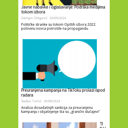
Javne nabavke i oglašavanje: Podrška medijima
tokom izbora
Damjan Ožegović
03/09/2024
Političke stranke su tokom Opštih izbora 2022.
polovinu novca potrošile na propagandu.
Preuranjena kampanja na TikToku prolazi ispod
radara
Slađan Tomić
09/08/2024
Analiza dosadašnjih sankcija za preuranjenu
kampanju i objašnjenje šta su „granični slučajevi“
TI