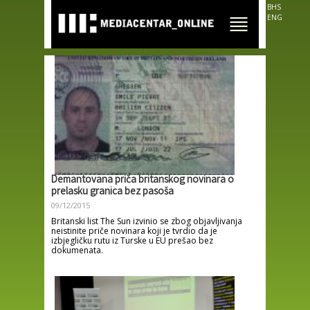
Skip to
BHS
main
ENG
content
Demantovana priča britanskog novinara o
prelasku granica bez pasoša
09/12/2015
Britanski list The Sun izvinio se zbog objavljivanja
neistinite priče novinara koji je tvrdio da je
izbjegličku rutu iz Turske u EU prešao bez
dokumenata.