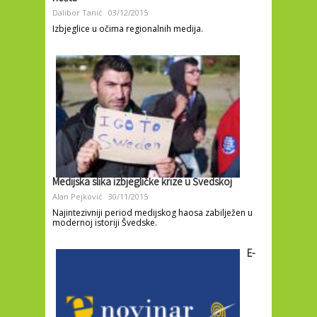
Dalibor Tanić
03/12/2015
Izbjeglice u očima regionalnih medija.
Medijska slika izbjegličke krize u Švedskoj
Alan Pejković
30/11/2015
Najintezivniji period medijskog haosa zabilježen u
modernoj istoriji Švedske.
E-