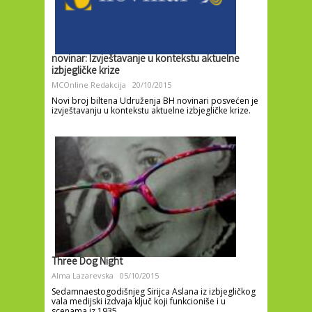
novinar: Izvještavanje u kontekstu aktuelne
izbjegličke krize
MCOnline Redakcija
20/10/2015
Novi broj biltena Udruženja BH novinari posvećen je
izvještavanju u kontekstu aktuelne izbjegličke krize.
Three Dog Night
Alma Lazarevska
05/10/2015
Sedamnaestogodišnjeg Sirijca Aslana iz izbjegličkog
vala medijski izdvaja ključ koji funkcioniše i u
scenama iz 1935.