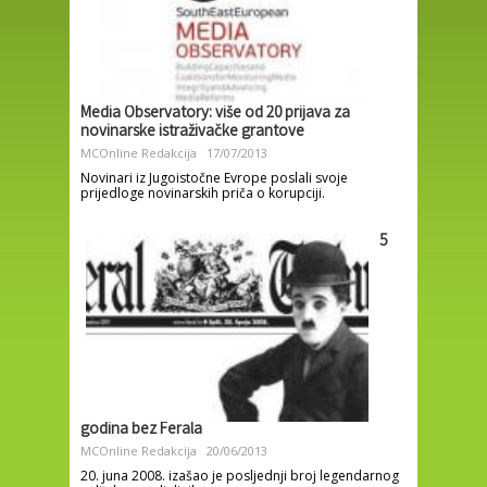
Media Observatory: više od 20 prijava za
novinarske istraživačke grantove
MCOnline Redakcija
17/07/2013
Novinari iz Jugoistočne Evrope poslali svoje
prijedloge novinarskih priča o korupciji.
5
godina bez Ferala
MCOnline Redakcija
20/06/2013
20. juna 2008. izašao je posljednji broj legendarnog