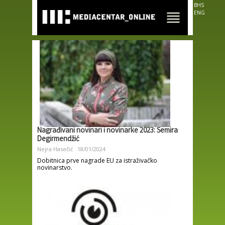
Skip to
BHS
main
ENG
content
Nagrađivani novinari i novinarke 2023: Semira
Degirmendžić
Nejra Hasečić
18/01/2024
Dobitnica prve nagrade EU za istraživačko
novinarstvo.