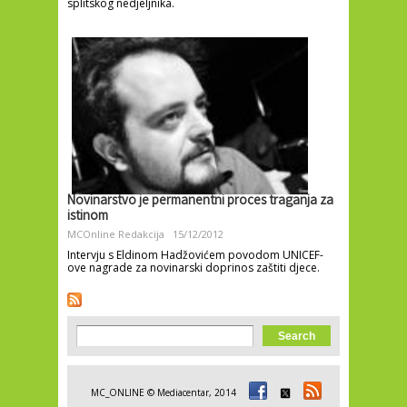
splitskog nedjeljnika.
Novinarstvo je permanentni proces traganja za
istinom
MCOnline Redakcija
15/12/2012
Intervju s Eldinom Hadžovićem povodom UNICEF-
ove nagrade za novinarski doprinos zaštiti djece.
Search form
Search
MC_ONLINE © Mediacentar, 2014