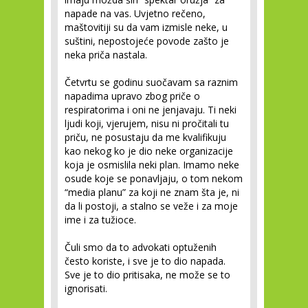
napade na vas. Uvjetno rečeno,
maštovitiji su da vam izmisle neke, u
suštini, nepostojeće povode zašto je
neka priča nastala.
Četvrtu se godinu suočavam sa raznim
napadima upravo zbog priče o
respiratorima i oni ne jenjavaju. Ti neki
ljudi koji, vjerujem, nisu ni pročitali tu
priču, ne posustaju da me kvalifikuju
kao nekog ko je dio neke organizacije
koja je osmislila neki plan. Imamo neke
osude koje se ponavljaju, o tom nekom
“media planu” za koji ne znam šta je, ni
da li postoji, a stalno se veže i za moje
ime i za tužioce.
Čuli smo da to advokati optuženih
često koriste, i sve je to dio napada.
Sve je to dio pritisaka, ne može se to
ignorisati.