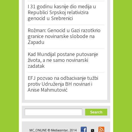
I 31 godinu kasnije dio medija u
Republici Srpskoj relativizira
genocid u Srebrenici
Rožman: Genocid u Gazi razotkrio
granice novinarske slobode na
Zapadu
Kad Mundijal postane putovanje
života, a ne samo novinarski
zadatak
EFJ pozvao na odbacivanje tužbi
protiv Udruženja BH novinari i
Anise Mahmutović
Search form
Search
MC_ONLINE © Mediacentar, 2014