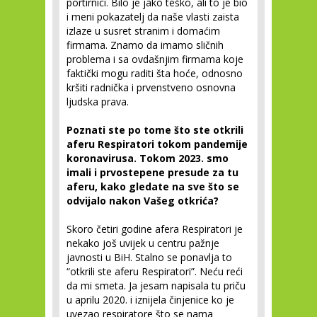
portirnici. Bilo je jako teško, ali to je bio
i meni pokazatelj da naše vlasti zaista
izlaze u susret stranim i domaćim
firmama. Znamo da imamo sličnih
problema i sa ovdašnjim firmama koje
faktički mogu raditi šta hoće, odnosno
kršiti radnička i prvenstveno osnovna
ljudska prava.
Poznati ste po tome što ste otkrili
aferu Respiratori tokom pandemije
koronavirusa. Tokom 2023. smo
imali i prvostepene presude za tu
aferu, kako gledate na sve što se
odvijalo nakon Vašeg otkrića?
Skoro četiri godine afera Respiratori je
nekako još uvijek u centru pažnje
javnosti u BiH. Stalno se ponavlja to
“otkrili ste aferu Respiratori”. Neću reći
da mi smeta. Ja jesam napisala tu priču
u aprilu 2020. i iznijela činjenice ko je
uvezao respiratore što se nama