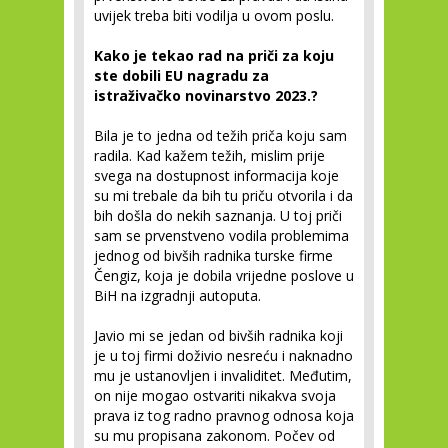
uvijek treba biti vodilja u ovom poslu.
Kako je tekao rad na priči za koju
ste dobili EU nagradu za
istraživačko novinarstvo 2023.?
Bila je to jedna od težih priča koju sam
radila. Kad kažem težih, mislim prije
svega na dostupnost informacija koje
su mi trebale da bih tu priču otvorila i da
bih došla do nekih saznanja. U toj priči
sam se prvenstveno vodila problemima
jednog od bivših radnika turske firme
Čengiz, koja je dobila vrijedne poslove u
BiH na izgradnji autoputa.
Javio mi se jedan od bivših radnika koji
je u toj firmi doživio nesreću i naknadno
mu je ustanovljen i invaliditet. Međutim,
on nije mogao ostvariti nikakva svoja
prava iz tog radno pravnog odnosa koja
su mu propisana zakonom. Počev od