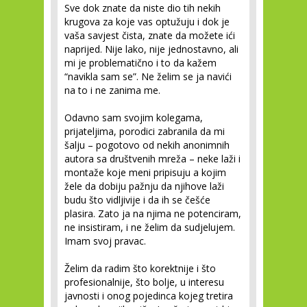
Sve dok znate da niste dio tih nekih
krugova za koje vas optužuju i dok je
vaša savjest čista, znate da možete ići
naprijed. Nije lako, nije jednostavno, ali
mi je problematično i to da kažem
“navikla sam se”. Ne želim se ja navići
na to i ne zanima me.
Odavno sam svojim kolegama,
prijateljima, porodici zabranila da mi
šalju – pogotovo od nekih anonimnih
autora sa društvenih mreža – neke laži i
montaže koje meni pripisuju a kojim
žele da dobiju pažnju da njihove laži
budu što vidljivije i da ih se češće
plasira. Zato ja na njima ne potenciram,
ne insistiram, i ne želim da sudjelujem.
Imam svoj pravac.
Želim da radim što korektnije i što
profesionalnije, što bolje, u interesu
javnosti i onog pojedinca kojeg tretira