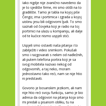
Iako nigdje nije zvanično navedeno da
je to sjedište firme, mi smo otišli na to
gradilište. Tamo je tabla na kojoj piše
Čengiz, ima i portirnica i zgrada u kojoj
uistinu jesu bili odgovorni ljudi. To smo
saznali od čovjeka koji je radio na toj
portirnici na ulazu u kompaniju, ali dalje
od te kućice nismo uspjeli stići.
Uspjeli smo ostaviti naša pitanja i to
zabilježiti i video snimkom. Pokušali
smo i razgovarati s nekim od nadležnih,
ali putem telefona portira koji je sa
svog mobitela nazvao nekog od
odgovornih, a taj neko, moram
jednostavno tako reći, nam se nije htio
ni predstaviti.
Govorio je bosanskim jezikom, ali nam
nije htio reći svoju funkciju, samo je bio
adresa da odgovori na pitanja koja smo
mi predali u pisanom obliku, tu na