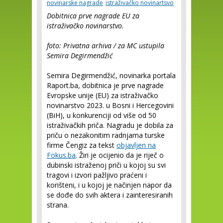
novinarske nagrade
istraživačko novinartsvo
Dobitnica prve nagrade EU za
istraživačko novinarstvo.
foto: Privatna arhiva / za MC ustupila
Semira Degirmendžić
Semira Degirmendžić, novinarka portala
Raport.ba, dobitnica je prve nagrade
Evropske unije (EU) za istraživačko
novinarstvo 2023. u Bosni i Hercegovini
(BiH), u konkurenciji od više od 50
istraživačkih priča. Nagradu je dobila za
priču o nezakonitim radnjama turske
firme Čengiz za tekst
objavljen na
Fokus.ba
. Žiri je ocijenio da je riječ o
dubinski istraženoj priči u kojoj su svi
tragovi i izvori pažljivo praćeni i
korišteni, i u kojoj je načinjen napor da
se dođe do svih aktera i zainteresiranih
strana.