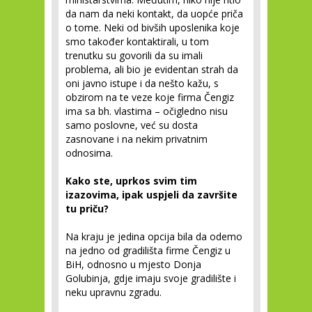
da nam da neki kontakt, da uopće priča
o tome. Neki od bivših uposlenika koje
smo također kontaktirali, u tom
trenutku su govorili da su imali
problema, ali bio je evidentan strah da
oni javno istupe i da nešto kažu, s
obzirom na te veze koje firma Čengiz
ima sa bh. vlastima – očigledno nisu
samo poslovne, već su dosta
zasnovane i na nekim privatnim
odnosima.
Kako ste, uprkos svim tim
izazovima, ipak uspjeli da završite
tu priču?
Na kraju je jedina opcija bila da odemo
na jedno od gradilišta firme Čengiz u
BiH, odnosno u mjesto Donja
Golubinja, gdje imaju svoje gradilište i
neku upravnu zgradu.