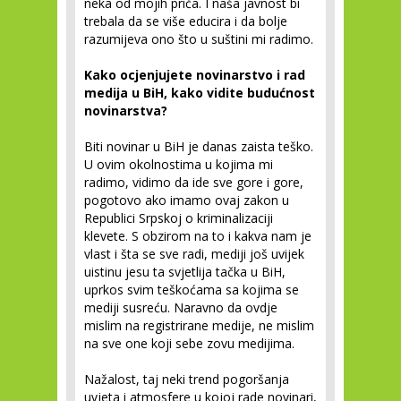
neka od mojih priča. I naša javnost bi
trebala da se više educira i da bolje
razumijeva ono što u suštini mi radimo.
Kako ocjenjujete novinarstvo i rad
medija u BiH, kako vidite budućnost
novinarstva?
Biti novinar u BiH je danas zaista teško.
U ovim okolnostima u kojima mi
radimo, vidimo da ide sve gore i gore,
pogotovo ako imamo ovaj zakon u
Republici Srpskoj o kriminalizaciji
klevete. S obzirom na to i kakva nam je
vlast i šta se sve radi, mediji još uvijek
uistinu jesu ta svjetlija tačka u BiH,
uprkos svim teškoćama sa kojima se
mediji susreću. Naravno da ovdje
mislim na registrirane medije, ne mislim
na sve one koji sebe zovu medijima.
Nažalost, taj neki trend pogoršanja
uvjeta i atmosfere u kojoj rade novinari,