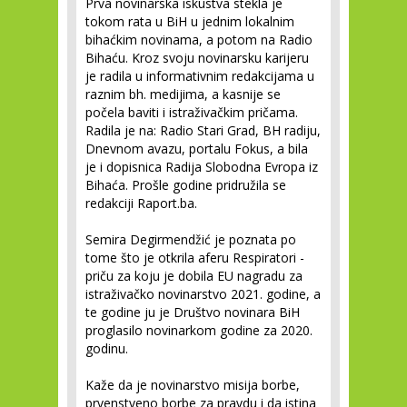
Prva novinarska iskustva stekla je
tokom rata u BiH u jednim lokalnim
bihaćkim novinama, a potom na Radio
Bihaću. Kroz svoju novinarsku karijeru
je radila u informativnim redakcijama u
raznim bh. medijima, a kasnije se
počela baviti i istraživačkim pričama.
Radila je na: Radio Stari Grad, BH radiju,
Dnevnom avazu, portalu Fokus, a bila
je i dopisnica Radija Slobodna Evropa iz
Bihaća. Prošle godine pridružila se
redakciji Raport.ba.
Semira Degirmendžić je poznata po
tome što je otkrila aferu Respiratori -
priču za koju je dobila EU nagradu za
istraživačko novinarstvo 2021. godine, a
te godine ju je Društvo novinara BiH
proglasilo novinarkom godine za 2020.
godinu.
Kaže da je novinarstvo misija borbe,
prvenstveno borbe za pravdu i da istina