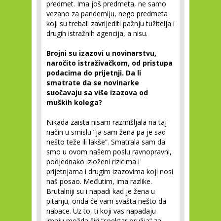
predmet. Ima još predmeta, ne samo
vezano za pandemiju, nego predmeta
koji su trebali zavrijediti pažnju tužitelja i
drugih istražnih agencija, a nisu.
Brojni su izazovi u novinarstvu,
naročito istraživačkom, od pristupa
podacima do prijetnji. Da li
smatrate da se novinarke
suočavaju sa više izazova od
muških kolega?
Nikada zaista nisam razmišljala na taj
način u smislu “ja sam žena pa je sad
nešto teže ili lakše”. Smatrala sam da
smo u ovom našem poslu ravnopravni,
podjednako izloženi rizicima i
prijetnjama i drugim izazovima koji nosi
naš posao. Međutim, ima razlike.
Brutalniji su i napadi kad je žena u
pitanju, onda će vam svašta nešto da
nabace. Uz to, ti koji vas napadaju
imaju možda širi “spektar oružja” za