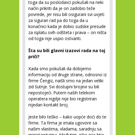
toga da su poslodavci pokušali na neki
način prikriti da je on zadobio teže
povrede, jer nisu bili osigurani svi uvjeti
za siguran rad pa do toga da u
konačnici kada je dobio sudske presude
za isplatu svih odšteta i prava – on ništa
od toga nije uspio ostvariti.
Šta su bili glavni izazovi rada na toj
priči?
Kada smo pokušali da dobijemo
informaciju od druge strane, odnosno iz
firme Čengiz, naišli smo na jedan veliki
zid šutnje. Svi dostupni brojevi su bili
nepostojeći. Putem naših telekom
operatera nigdje nije bio registriran
nijedan kontakt broj.
Jeste bilo teško – kako uopće doći do te
firme. Ta firma je imala ugovore sa
našim vlastima, vladama, saradnju sa
ministarstvima. Međutim, niko nije htio