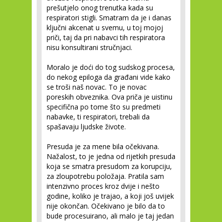
prešutjelo onog trenutka kada su
respiratori stigli. Smatram da je i danas
ključni akcenat u svemu, u toj mojoj
priči, taj da pri nabavci tih respiratora
nisu konsultirani stručnjaci.
Moralo je doći do tog sudskog procesa,
do nekog epiloga da građani vide kako
se troši naš novac. To je novac
poreskih obveznika. Ova priča je uistinu
specifična po tome što su predmeti
nabavke, ti respiratori, trebali da
spašavaju ljudske živote.
Presuda je za mene bila očekivana.
Nažalost, to je jedna od rijetkih presuda
koja se smatra presudom za korupciju,
za zloupotrebu položaja. Pratila sam
intenzivno proces kroz dvije i nešto
godine, koliko je trajao, a koji još uvijek
nije okončan. Očekivano je bilo da to
bude procesuirano, ali malo je taj jedan