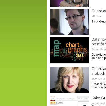
Guardia
MCOnline R
Za bivšeg s
Data nov
postiže?
Simon Rog
Guardianov
koje ono p
Guardian
slobodn
25/04/2012
Britanski 
predstavlj
Kako Gua
Jonathan St