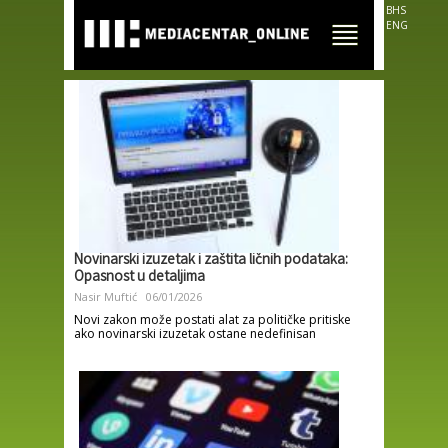
Skip to
BHS
main
ENG
content
Novinarski izuzetak i zaštita ličnih podataka:
Opasnost u detaljima
Nasir Muftić
06/01/2026
Novi zakon može postati alat za političke pritiske
ako novinarski izuzetak ostane nedefinisan