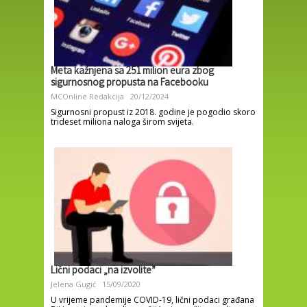
Meta kažnjena sa 251 milion eura zbog
sigurnosnog propusta na Facebooku
MCOnline Redakcija
20/12/2024
Sigurnosni propust iz 2018. godine je pogodio skoro
trideset miliona naloga širom svijeta.
Lični podaci „na izvolite”
Jelena Gugić
15/09/2020
U vrijeme pandemije COVID-19, lični podaci građana