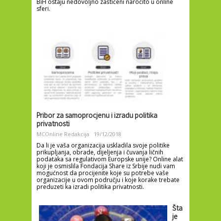
BiH ostaju nedovoljno zaštićeni naročito u online
sferi.
Pribor za samoprocjenu i izradu politika
privatnosti
MCOnline Redakcija
19/12/2018
Da li je vaša organizacija uskladila svoje politike
prikupljanja, obrade, dijeljenja i čuvanja ličnih
podataka sa regulativom Europske unije? Online alat
koji je osmislila Fondacija Share iz Srbije nudi vam
mogućnost da procijenite koje su potrebe vaše
organizacije u ovom području i koje korake trebate
preduzeti ka izradi politika privatnosti.
Šta
je