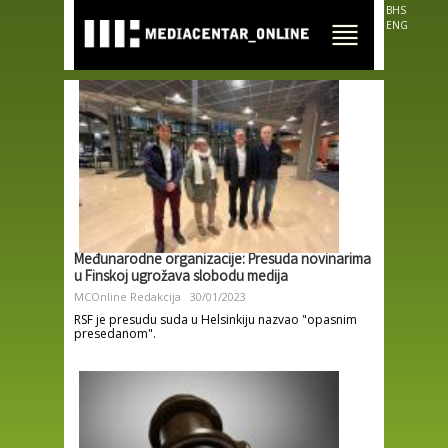
Skip to
BHS
main
ENG
content
Međunarodne organizacije: Presuda novinarima
u Finskoj ugrožava slobodu medija
MCOnline Redakcija
30/01/2023
RSF je presudu suda u Helsinkiju nazvao "opasnim
presedanom".