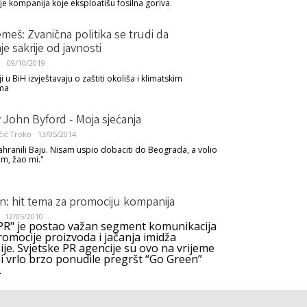
je kompanija koje eksploatišu fosilna goriva.
meš: Zvanična politika se trudi da
e sakrije od javnosti
l
09/10/2019
 u BiH izvještavaju o zaštiti okoliša i klimatskim
ma
 John Byford - Moja sjećanja
čić Troko
13/05/2014
sahranili Baju. Nisam uspio dobaciti do Beograda, a volio
am, žao mi."
n: hit tema za promociju kompanija
12/05/2010
 PR" je postao važan segment komunikacija
promocije proizvoda i jačanja imidža
je. Svjetske PR agencije su ovo na vrijeme
 i vrlo brzo ponudile pregršt “Go Green”
.