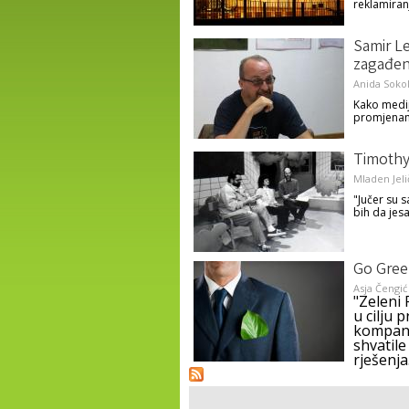
reklamiran
Samir Le
zagađenj
Anida Soko
Kako mediji
promjena
Timothy
Mladen Jeli
"Jučer su 
bih da jes
Go Gree
Asja Čengić
"Zeleni
u cilju 
kompani
shvatile
rješenja