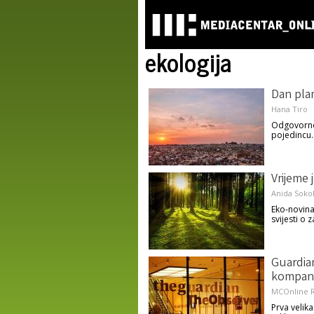
ekologija
Dan pla
Hana Tiro
Odgovornos
pojedincu.
Vrijeme 
Anida Soko
Eko-novinar
svijesti o z
Guardian
kompani
MCOnline R
Prva velik