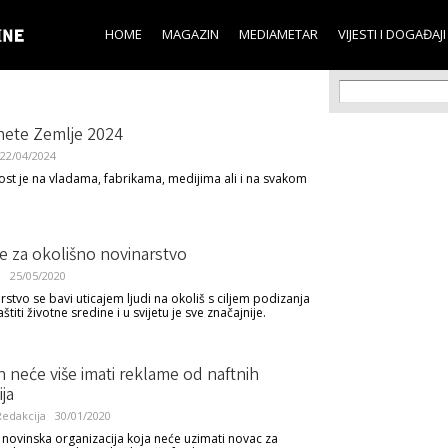
Skip to
main
HOME
MAGAZIN
MEDIAMETAR
VIJESTI I DOGAĐAJI
content
Search f
Search
nete Zemlje 2024
22/04/2024
t je na vladama, fabrikama, medijima ali i na svakom
je za okolišno novinarstvo
l
25/05/2020
stvo se bavi uticajem ljudi na okoliš s ciljem podizanja
aštiti životne sredine i u svijetu je sve značajnije.
 neće više imati reklame od naftnih
ja
edakcija
30/01/2020
a novinska organizacija koja neće uzimati novac za