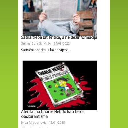
Satira treba biti kritika, a ne dezinformacija
Selma Boračić-Mršo
24/08/2022
Satirični sadržaji i lažne vijesti.
Atentat na Charlie Hebdo kao teror
obskurantizma
Ivica Mladenović
12/01/2015