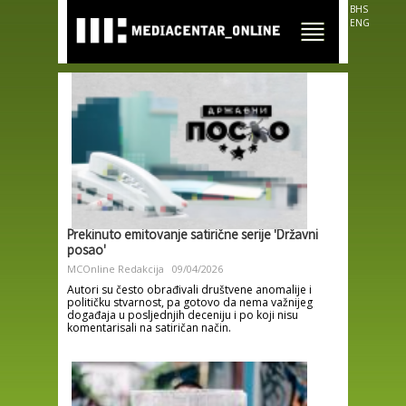
Skip to
BHS
main
ENG
content
Prekinuto emitovanje satirične serije 'Državni
posao'
MCOnline Redakcija
09/04/2026
Autori su često obrađivali društvene anomalije i
političku stvarnost, pa gotovo da nema važnijeg
događaja u posljednjih deceniju i po koji nisu
komentarisali na satiričan način.