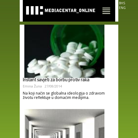
Skip to
BHS
main
ENG
content
Instant savjeti za borbu protiv raka
Emina Žuna
27/08/2014
Na koji način se globalna ideologija o zdravom
životu reflektuje u domaćim medijima.