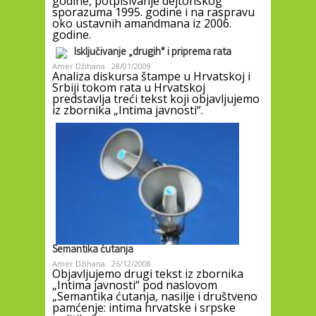
godine, potpisivanje dejtonskog
sporazuma 1995. godine i na raspravu
oko ustavnih amandmana iz 2006.
godine.
Isključivanje „drugih“ i priprema rata
Amer Džihana
28/01/2009
Analiza diskursa štampe u Hrvatskoj i
Srbiji tokom rata u Hrvatskoj
predstavlja treći tekst koji objavljujemo
iz zbornika „Intima javnosti“.
Semantika ćutanja
Amer Džihana
26/12/2008
Objavljujemo drugi tekst iz zbornika
„Intima javnosti“ pod naslovom
„Semantika ćutanja, nasilje i društveno
pamćenje: intima hrvatske i srpske