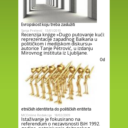
Evropskost koju treba zaslužiti
Sanja Prelević
13/01/2010
Recenzija knjige »Dugo putovanje kući:
reprezentacije zapadnog Balkana u
političkom i medijskom diskursu»
autorice Tanje Petrović, u izdanju
Mirovnog instituta iz Ljubljane.
Od
etničkih identiteta do političkih entiteta
MCOnline Redakcija
18/02/2009
Istaživanje je fokusirano na
referendum o nezavisnosti BiH 1992.