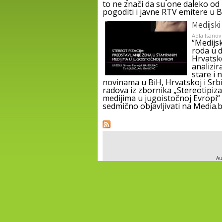
to ne znači da su one daleko od 
pogoditi i javne RTV emitere u B
Medijsk
Adla Isanov
“Medijs
roda u 
Hrvatsko
analizira
stare i 
novinama u BiH, Hrvatskoj i Srbi
radova iz zbornika „Stereotipiz
medijima u jugoistočnoj Evropi“
sedmično objavljivati na Media.b
Pages
Au