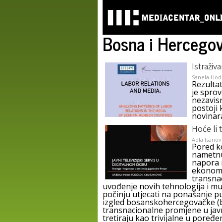
Bosna i Hercegov
Istraživ
Sanela Hod
Rezultat
je spro
nezavis
postoji
novinar
Hoće li 
Adla Isanov
Pored k
nametnu
napora 
ekonoms
transna
uvođenje novih tehnologija i mu
počinju utjecati na ponašanje pu
izgled bosanskohercegovačke (bh
transnacionalne promjene u jav
tretiraju kao trivijalne u poređ