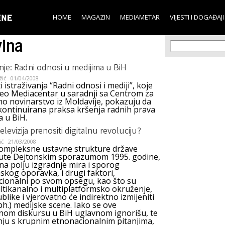
Skip to
main
HOME
MAGAZIN
MEDIAMETAR
VIJESTI I DOGAĐAJI
content
ina
Search f
Search
anje: Radni odnosi u medijima u BiH
žić
01/04/2008
i istraživanja “Radni odnosi i mediji”, koje
veo Mediacentar u saradnji sa Centrom za
no novinarstvo iz Moldavije, pokazuju da
 kontinuirana praksa kršenja radnih prava
a u BiH.
televizija prenositi digitalnu revoluciju?
ić
21/03/2008
ompleksne ustavne strukture države
te Dejtonskim sporazumom 1995. godine,
na polju izgradnje mira i sporog
kog oporavka, i drugi faktori,
cionalni po svom opsegu, kao što su
ltikanalno i multiplatformsko okruženje,
blike i vjerovatno će indirektno izmijeniti
.) medijske scene. Iako se ove
nom diskursu u BiH uglavnom ignorišu, te
enju s krupnim etnonacionalnim pitanjima,