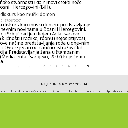
naše stvarnosti i da njihovi efekti neće
osni i Hercegovini (BiH).
i diskurs kao muški domen
ić
27/06/2007
ki diskurs kao muški domen: predstavljanje
dnevnim novinama u Bosni i Hercegovini,
j i Srbiji” rad je u kojem Adla Isanović
 sličnosti i razlike, rodnu (ne)osjetljivost,
nove načine predstavljanja roda u dnevnim
ji. Ovo je jedan od naučno-istraživačkih
acija: Predstavljanje žena u štampanim
 (Mediacentar Sarajevo, 2007) koje ćemo
a.
1
2
3
4
5
6
7
8
9
«
‹
MC_ONLINE © Mediacentar, 2014
tori
Autorska i izdavačka prava
Donatori
E-bilten
Impressum
Uputstva za aut