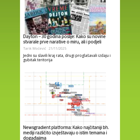
Dayton – 30 godina poslije: Kako su novine
stvarale prve narative o miru, ali i podjeli
Tarik Moćević
21/11/2025
Jedni su slavili kraj rata, drugi proglašavali izdaju i
gubitak teritorija
Newsgradient platforma: Kako najčitaniji bh.
mediji različito izvještavaju o istim temama i
događajima