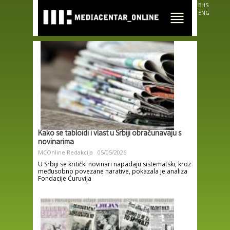
Skip to
BHS
main
ENG
content
Kako se tabloidi i vlast u Srbiji obračunavaju s
novinarima
MCOnline Redakcija
05/05/2026
U Srbiji se kritički novinari napadaju sistematski, kroz
međusobno povezane narative, pokazala je analiza
Fondacije Ćuruvija