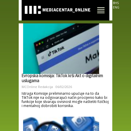
Skip to
BHS
main
ENG
content
Evropska komisija: TikTok krši Akt o digitalnim
uslugama
MCOnline Redakcija
06/02/2026
Istraga Komisije preliminarno upućuje na to da
TikTok nije na odgovarajući način procijenio kako bi
funkcije koje stvaraju ovisnost mogle naštetiti fizičkoj
i mentalnoj dobrobiti korisnika.