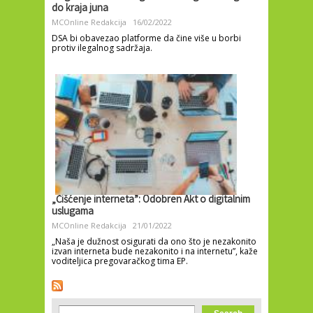
do kraja juna
MCOnline Redakcija
16/02/2022
DSA bi obavezao platforme da čine više u borbi
protiv ilegalnog sadržaja.
„Čišćenje interneta”: Odobren Akt o digitalnim
uslugama
MCOnline Redakcija
21/01/2022
„Naša je dužnost osigurati da ono što je nezakonito
izvan interneta bude nezakonito i na internetu”, kaže
voditeljica pregovaračkog tima EP.
Search