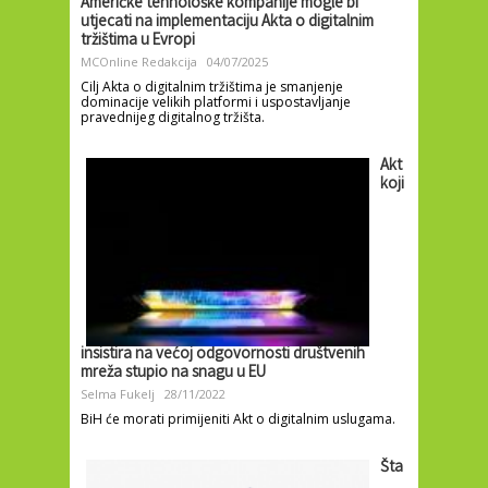
Američke tehnološke kompanije mogle bi
utjecati na implementaciju Akta o digitalnim
tržištima u Evropi
MCOnline Redakcija
04/07/2025
Cilj Akta o digitalnim tržištima je smanjenje
dominacije velikih platformi i uspostavljanje
pravednijeg digitalnog tržišta.
Akt
koji
insistira na većoj odgovornosti društvenih
mreža stupio na snagu u EU
Selma Fukelj
28/11/2022
BiH će morati primijeniti Akt o digitalnim uslugama.
Šta