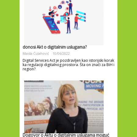
donosi Akt o digitalnim uslugama?
Maida Ćulahović
10/06/2022
Digital Services Act je pozdravljen kao istorijski korak
ka regulaciji digitalnog prostora. Šta on znači za BiH i
region?
Dogovor o Aktu o digitalnim uslugama moguć