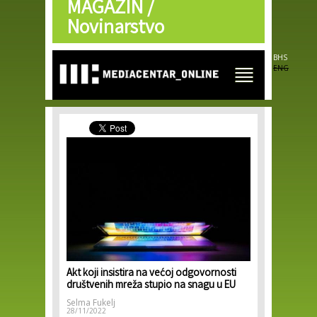
MAGAZIN /
Skip to
main
Novinarstvo
content
BHS
ENG
Akt koji insistira na većoj odgovornosti
društvenih mreža stupio na snagu u EU
Selma Fukelj
28/11/2022