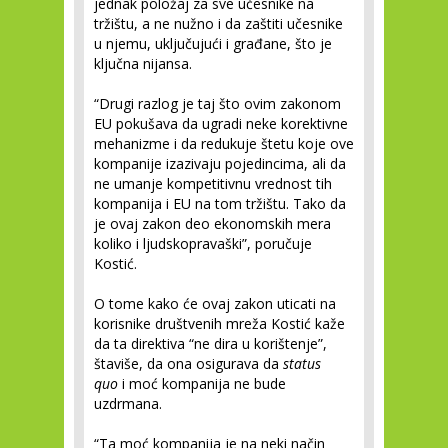
jednak položaj za sve učesnike na
tržištu, a ne nužno i da zaštiti učesnike
u njemu, uključujući i građane, što je
ključna nijansa.
“Drugi razlog je taj što ovim zakonom
EU pokušava da ugradi neke korektivne
mehanizme i da redukuje štetu koje ove
kompanije izazivaju pojedincima, ali da
ne umanje kompetitivnu vrednost tih
kompanija i EU na tom tržištu. Tako da
je ovaj zakon deo ekonomskih mera
koliko i ljudskopravaški”, poručuje
Kostić.
O tome kako će ovaj zakon uticati na
korisnike društvenih mreža Kostić kaže
da ta direktiva “ne dira u korištenje”,
štaviše, da ona osigurava da
status
quo
i moć kompanija ne bude
uzdrmana.
“Ta moć kompanija je na neki način