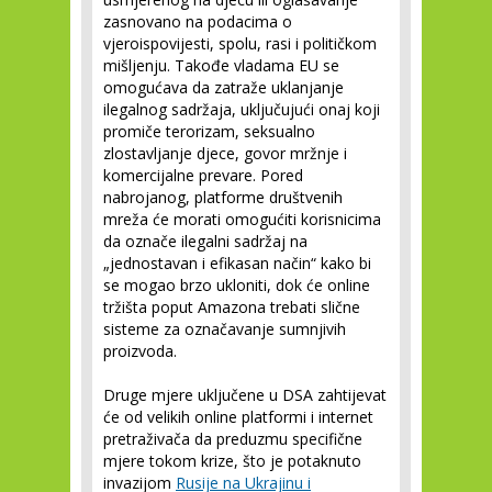
zasnovano na podacima o
vjeroispovijesti, spolu, rasi i političkom
mišljenju. Takođe vladama EU se
omogućava da zatraže uklanjanje
ilegalnog sadržaja, uključujući onaj koji
promiče terorizam, seksualno
zlostavljanje djece, govor mržnje i
komercijalne prevare. Pored
nabrojanog, platforme društvenih
mreža će morati omogućiti korisnicima
da označe ilegalni sadržaj na
„jednostavan i efikasan način“ kako bi
se mogao brzo ukloniti, dok će online
tržišta poput Amazona trebati slične
sisteme za označavanje sumnjivih
proizvoda.
Druge mjere uključene u DSA zahtijevat
će od velikih online platformi i internet
pretraživača da preduzmu specifične
mjere tokom krize, što je potaknuto
invazijom
Rusije na Ukrajinu i