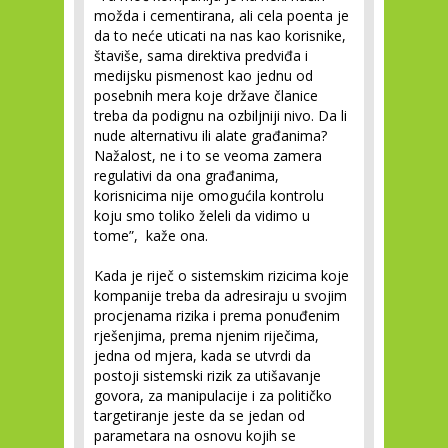
možda i cementirana, ali cela poenta je
da to neće uticati na nas kao korisnike,
štaviše, sama direktiva predviđa i
medijsku pismenost kao jednu od
posebnih mera koje države članice
treba da podignu na ozbiljniji nivo. Da li
nude alternativu ili alate građanima?
Nažalost, ne i to se veoma zamera
regulativi da ona građanima,
korisnicima nije omogućila kontrolu
koju smo toliko želeli da vidimo u
tome”, kaže ona.
Kada je riječ o sistemskim rizicima koje
kompanije treba da adresiraju u svojim
procjenama rizika i prema ponuđenim
rješenjima, prema njenim riječima,
jedna od mjera, kada se utvrdi da
postoji sistemski rizik za utišavanje
govora, za manipulacije i za političko
targetiranje jeste da se jedan od
parametara na osnovu kojih se