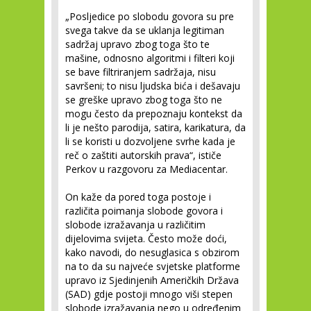
„Posljedice po slobodu govora su pre
svega takve da se uklanja legitiman
sadržaj upravo zbog toga što te
mašine, odnosno algoritmi i filteri koji
se bave filtriranjem sadržaja, nisu
savršeni; to nisu ljudska bića i dešavaju
se greške upravo zbog toga što ne
mogu često da prepoznaju kontekst da
li je nešto parodija, satira, karikatura, da
li se koristi u dozvoljene svrhe kada je
reč o zaštiti autorskih prava“, ističe
Perkov u razgovoru za Mediacentar.
On kaže da pored toga postoje i
različita poimanja slobode govora i
slobode izražavanja u različitim
dijelovima svijeta. Često može doći,
kako navodi, do nesuglasica s obzirom
na to da su najveće svjetske platforme
upravo iz Sjedinjenih Američkih Država
(SAD) gdje postoji mnogo viši stepen
slobode izražavanja nego u određenim