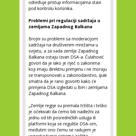
određuje pristup informacijama stavi
pod kontrolu korisnika.
Problemi pri regulaciji sadržaja u
zemljama Zapadnog Balkana
Brojni su problemi sa moderacijom
sadržaja na društvenim mrežama u
svijetu, a za sada zemlje Zapadnog
Balkana ostaju izvan DSA-a. Ćulahović
govori da je iako je riječ o zakonima
koji imaju direktnu primjenu i ne moraju
se transponovati u zakonodavstvo, ipak
smatra da je rano govoriti kako će
primjena DSA izgledati u BiH i zemljama
Zapadnog Balkana.
„Zemlje regije su premala tržišta i teško
je očekivati da ćemo biti nadležni za
jednu od tih posredničkih usluga ili
platformi koja se reguliše DSA-om,
međutim ono čemu se radujem je
uspostavljanje sistema zaštite