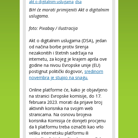
akt o digitalnim uslugama
dsa
BiH će morati primijeniti Akt o digitalnim
uslugama.
foto: Pixabay / Ilustracija
Akt o digitalnim uslugama (DSA), jedan
od načina borbe protiv širenja
nezakonitih i štetnih sadržaja na
internetu, za kojeg je krajem aprila ove
godine na nivou Evropske unije (EU)
postignut politički dogovor,
sredinom
novembra je stupio na snagu.
Online platforme će, kako je objavljeno
na stranici Evropske komisije, do 17.
februara 2023. morati da prijave broj
aktivnih korisnika na svojim web
stranicama. Na osnovu brojeva
korisnika Komisija će donijeti procjenu
da li platformu treba označiti kao vrlo
veliku internetsku platformu ili