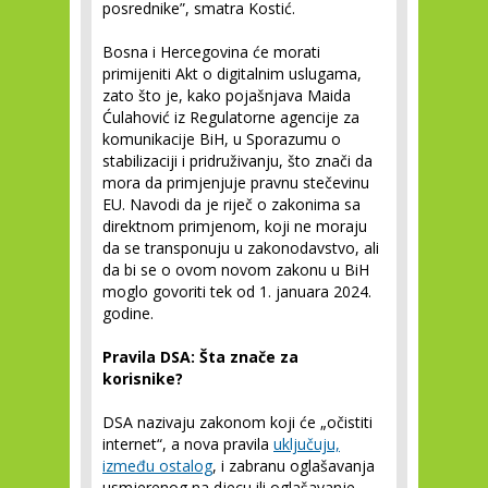
posrednike”, smatra Kostić.
Bosna i Hercegovina će morati
primijeniti Akt o digitalnim uslugama,
zato što je, kako pojašnjava Maida
Ćulahović iz Regulatorne agencije za
komunikacije BiH, u Sporazumu o
stabilizaciji i pridruživanju, što znači da
mora da primjenjuje pravnu stečevinu
EU. Navodi da je riječ o zakonima sa
direktnom primjenom, koji ne moraju
da se transponuju u zakonodavstvo, ali
da bi se o ovom novom zakonu u BiH
moglo govoriti tek od 1. januara 2024.
godine.
Pravila DSA: Šta znače za
korisnike?
DSA nazivaju zakonom koji će „očistiti
internet“, a nova pravila
uključuju,
između ostalog
, i zabranu oglašavanja
usmjerenog na djecu ili oglašavanje