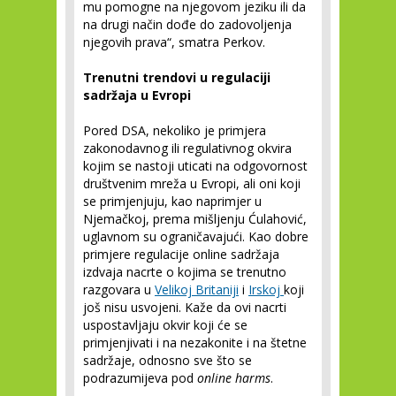
mu pomogne na njegovom jeziku ili da
na drugi način dođe do zadovoljenja
njegovih prava“, smatra Perkov.
Trenutni trendovi u regulaciji
sadržaja u Evropi
Pored DSA, nekoliko je primjera
zakonodavnog ili regulativnog okvira
kojim se nastoji uticati na odgovornost
društvenim mreža u Evropi, ali oni koji
se primjenjuju, kao naprimjer u
Njemačkoj, prema mišljenju Ćulahović,
uglavnom su ograničavajući. Kao dobre
primjere regulacije online sadržaja
izdvaja nacrte o kojima se trenutno
razgovara u
Velikoj Britaniji
i
Irskoj
koji
još nisu usvojeni. Kaže da ovi nacrti
uspostavljaju okvir koji će se
primjenjivati i na nezakonite i na štetne
sadržaje, odnosno sve što se
podrazumijeva pod
online harms
.