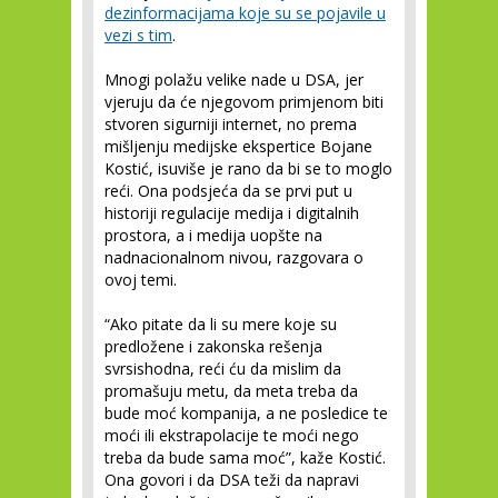
dezinformacijama koje su se pojavile u
vezi s tim
.
Mnogi polažu velike nade u DSA, jer
vjeruju da će njegovom primjenom biti
stvoren sigurniji internet, no prema
mišljenju medijske ekspertice Bojane
Kostić, isuviše je rano da bi se to moglo
reći. Ona podsjeća da se prvi put u
historiji regulacije medija i digitalnih
prostora, a i medija uopšte na
nadnacionalnom nivou, razgovara o
ovoj temi.
“Ako pitate da li su mere koje su
predložene i zakonska rešenja
svrsishodna, reći ću da mislim da
promašuju metu, da meta treba da
bude moć kompanija, a ne posledice te
moći ili ekstrapolacije te moći nego
treba da bude sama moć”, kaže Kostić.
Ona govori i da DSA teži da napravi