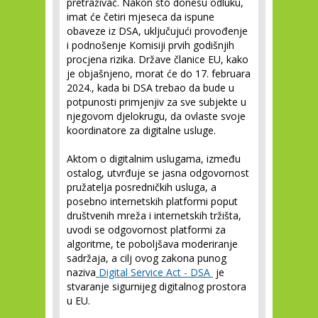
pretraživač. Nakon što donesu odluku,
imat će četiri mjeseca da ispune
obaveze iz DSA, uključujući provođenje
i podnošenje Komisiji prvih godišnjih
procjena rizika. Države članice EU, kako
je objašnjeno, morat će do 17. februara
2024., kada bi DSA trebao da bude u
potpunosti primjenjiv za sve subjekte u
njegovom djelokrugu, da ovlaste svoje
koordinatore za digitalne usluge.
Aktom o digitalnim uslugama, između
ostalog, utvrđuje se jasna odgovornost
pružatelja posredničkih usluga, a
posebno internetskih platformi poput
društvenih mreža i internetskih tržišta,
uvodi se odgovornost platformi za
algoritme, te poboljšava moderiranje
sadržaja, a cilj ovog zakona punog
naziva
Digital Service Act - DSA
je
stvaranje sigurnijeg digitalnog prostora
u EU.