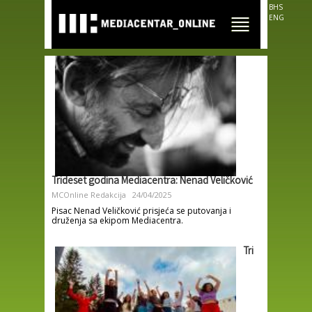
Skip to
BHS
main
ENG
content
Trideset godina Mediacentra: Nenad Veličković
MCOnline Redakcija
24/04/2025
Pisac Nenad Veličković prisjeća se putovanja i
druženja sa ekipom Mediacentra.
Tri