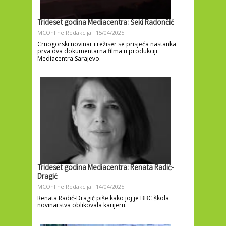
Trideset godina Mediacentra: Šeki Radončić
MCOnline Redakcija
15/04/2025
Crnogorski novinar i režiser se prisjeća nastanka
prva dva dokumentarna filma u produkciji
Mediacentra Sarajevo.
Trideset godina Mediacentra: Renata Radić-
Dragić
MCOnline Redakcija
14/04/2025
Renata Radić-Dragić piše kako joj je BBC škola
novinarstva oblikovala karijeru.