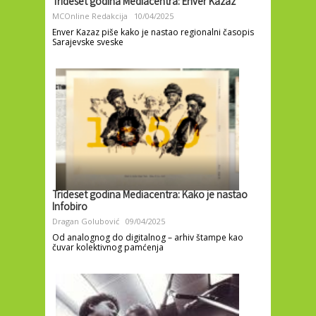
Trideset godina Mediacentra: Enver Kazaz
MCOnline Redakcija
10/04/2025
Enver Kazaz piše kako je nastao regionalni časopis
Sarajevske sveske
Trideset godina Mediacentra: Kako je nastao
Infobiro
Dragan Golubović
09/04/2025
Od analognog do digitalnog – arhiv štampe kao
čuvar kolektivnog pamćenja