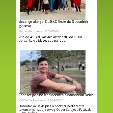
decenije učenja: Od BBC škole do Slobodnih
glasova
Maida Muminović
23/04/2025
Više od 450 edukativnih aktivnosti i do 5.000
polaznika u trideset godina rada.
Trideset godina Mediacentra: Slobodanka Dekić
MCOnline Redakcija
22/04/2025
Slobodanka Dekić piše o podršci Mediacentra
tokom organizacije prvog Queer Sarajevo Festivala