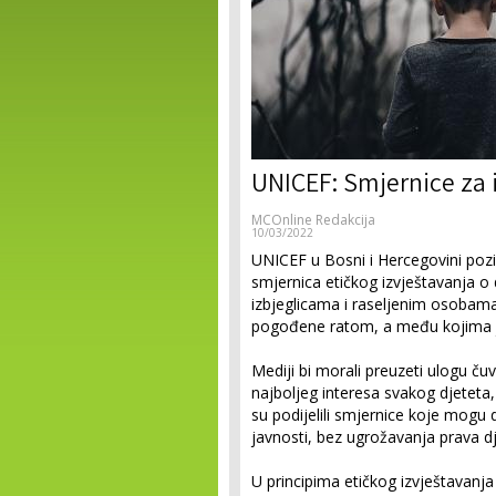
UNICEF: Smjernice za i
MCOnline Redakcija
10/03/2022
UNICEF u Bosni i Hercegovini pozi
smjernica etičkog izvještavanja o 
izbjeglicama i raseljenim osobama, 
pogođene ratom, a među kojima je 
Mediji bi morali preuzeti ulogu čuv
najboljeg interesa svakog djeteta, 
su podijelili smjernice koje mog
javnosti, bez ugrožavanja prava dj
U principima etičkog izvještavanja