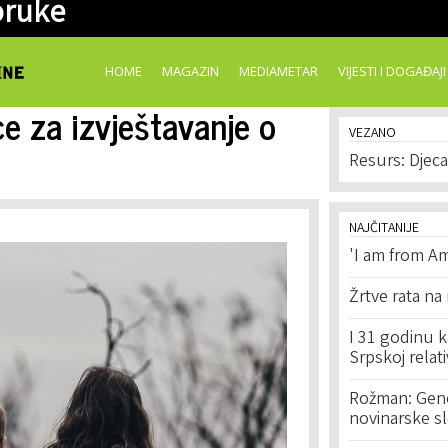
oruke
Skip to
main
content
HOME
MAGAZIN
MEDIAMETAR
VIJESTI I DOGAĐAJI
e za izvještavanje o
VEZANO
Resurs: Djec
NAJČITANIJE
'I am from Am
Žrtve rata na
I 31 godinu k
Srpskoj relat
Rožman: Geno
novinarske s