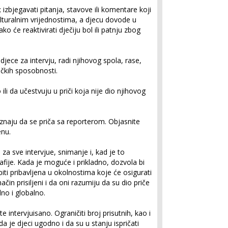
; izbjegavati pitanja, stavove ili komentare koji
lturalnim vrijednostima, a djecu dovode u
ako će reaktivirati dječiju bol ili patnju zbog
 djece za intervju, radi njihovog spola, rase,
zičkih sposobnosti.
ili da učestvuju u priči koja nije dio njihovog
lj znaju da se priča sa reporterom. Objasnite
enu.
 za sve intervjue, snimanje i, kad je to
ije. Kada je moguće i prikladno, dozvola bi
biti pribavljena u okolnostima koje će osigurati
 način prisiljeni i da oni razumiju da su dio priče
alno i globalno.
te intervjuisano. Ograničiti broj prisutnih, kao i
da je djeci ugodno i da su u stanju ispričati