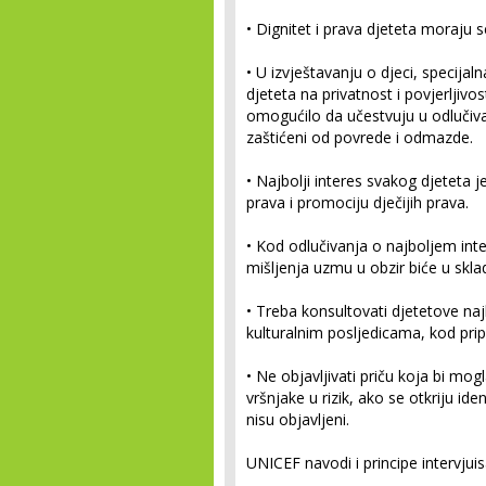
•
Dignitet i prava djeteta moraju 
•
U izvještavanju o djeci, specija
djeteta na privatnost i povjerljivos
omogućilo da učestvuju u odlučivan
zaštićeni od povrede i odmazde.
•
Najbolji interes svakog djeteta je
prava i promociju dječijih prava.
•
Kod odlučivanja o najboljem inte
mišljenja uzmu u obzir biće u skl
•
Treba konsultovati djetetove naj
kulturalnim posljedicama, kod pri
•
Ne objavljivati priču koja bi mogla
vršnjake u rizik, ako se otkriju iden
nisu objavljeni.
UNICEF navodi i principe intervjuis