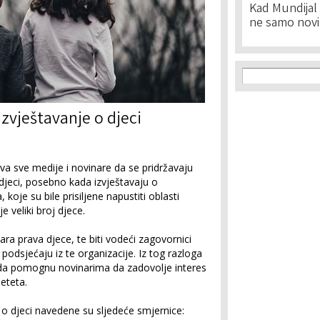
Kad Mundijal 
ne samo novi
Search f
Search
zvještavanje o djeci
va sve medije i novinare da se pridržavaju
djeci, posebno kada izvještavaju o
koje su bile prisiljene napustiti oblasti
veliki broj djece.
ara prava djece, te biti vodeći zagovornici
podsjećaju iz te organizacije. Iz tog razloga
u da pomognu novinarima da zadovolje interes
eteta.
 o djeci navedene su sljedeće smjernice: