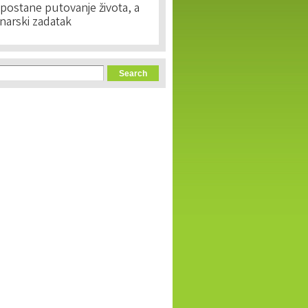
postane putovanje života, a
narski zadatak
orm