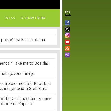
BHS
ENG
OGLASI
O MEDIACENTRU
a pogođena katastrofama
erica / Take me to Bosnia!'
 meti govora mržnje
asnije dio medija u Republici
ivizira genocid u Srebrenici
cid u Gazi razotkrio granice
lobode na Zapadu