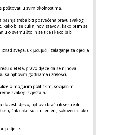
se poštovati u svim okolnostima.
lna pažnja treba biti posvećena pravu svakog
t, kako bi se čuli njihovi stavovi, kako bi im se
ju o svemu što ih se tiče i kako bi bili
 iznad svega, uključujući i zalaganje za dječija
resu djeteta, pravo djece da se njihova
adu sa njihovim godinama i zrelošću.
bliže o mogućim političkim, socijalnim i
preme svakog izvještaja.
 dovesti djecu, njihovu braću ili sestre ili
titeti, čak i ako su izmijenjeni, sakriveni ili ako
anja djece: