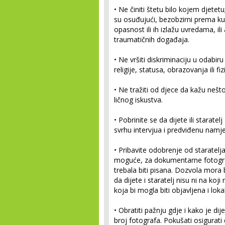
•
Ne činiti štetu bilo kojem djetetu
su osuđujući, bezobzirni prema ku
opasnost ili ih izlažu uvredama, ili 
traumatičnih događaja.
•
Ne vršiti diskriminaciju u odabiru
religije, statusa, obrazovanja ili fi
•
Ne tražiti od djece da kažu nešto 
ličnog iskustva.
•
Pobrinite se da dijete ili starate
svrhu intervjua i predviđenu namj
•
Pribavite odobrenje od staratelja
moguće, za dokumentarne fotograf
trebala biti pisana. Dozvola mora 
da dijete i staratelj nisu ni na koji
koja bi mogla biti objavljena i lok
•
Obratiti pažnju gdje i kako je dije
broj fotografa. Pokušati osigurati 