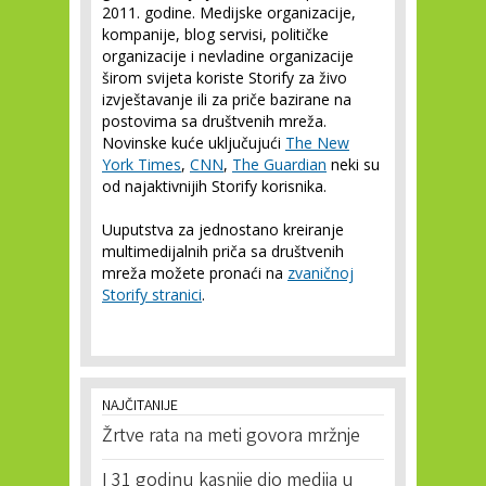
2011. godine. Medijske organizacije,
kompanije, blog servisi, političke
organizacije i nevladine organizacije
širom svijeta koriste Storify za živo
izvještavanje ili za priče bazirane na
postovima sa društvenih mreža.
Novinske kuće uključujući
The New
York Times
,
CNN
,
The Guardian
neki su
od najaktivnijih Storify korisnika.
Uuputstva za jednostano kreiranje
multimedijalnih priča sa društvenih
mreža možete pronaći na
zvaničnoj
Storify stranici
.
NAJČITANIJE
Žrtve rata na meti govora mržnje
I 31 godinu kasnije dio medija u