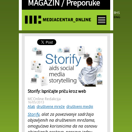
MAGAZIN /
Preporuke
Skip to
main
content
BHS
ENG
Storify: Ispričajte priču kroz web
MCOnline Redakcija
16/05/2013
Alati
društvene mreže
društveni mediji
Storify
, alat za povezivanje sadržaja
objavljenih na društvenim mrežama,
omogućava korisnicima da na osnovu
objavljenih postova, naprave jednu