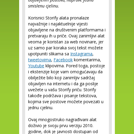
smislenu cjelinu.
Korisnici Storify alata pronalaze
najvažnije i najaktuelnije vijesti
objavljene na društvenim platformama i
pretvaraju ih u priče. Ovaj zanimljivi alat
veoma je koristan za web novinare, jer
uz samo par koraka svoj tekst možete
upotpuniti slikama sa
Instagrama
,
tweetovima
,
Facebook
komentarima,
Youtube
klipovima. Pored toga, postoje
i ekstenzije koje vam omogućavaju da
obilježite bilo koji zanimljiv sadržaj
objavljen na internetu i da ga poslije
uvežete u vašu Storify priču. Storify
takođe podržava i pisanje tekstova,
kojima sve postove možete povezati u
jednu cjelinu.
Ovaj mnogostruko nagrađivani alat
doživio je svoju prvu verziju 2010.
godine, dok je javnosti dostupan od