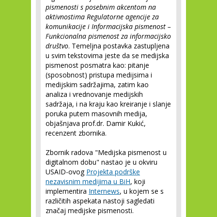
pismenosti s posebnim akcentom na
aktivnostima Regulatorne agencije za
komunikacije i Informacijska pismenost –
Funkcionalna pismenost za informacijsko
društvo
. Temeljna postavka zastupljena
u svim tekstovima jeste da se medijska
pismenost posmatra kao: pitanje
(sposobnost) pristupa medijsima i
medijskim sadržajima, zatim kao
analiza i vrednovanje medijskih
sadržaja, i na kraju kao kreiranje i slanje
poruka putem masovnih medija,
objašnjava prof.dr. Damir Kukić,
recenzent zbornika.
Zbornik radova "Medijska pismenost u
digitalnom dobu" nastao je u okviru
USAID-ovog
Projekta podrške
nezavisnim medijima u BiH
, koji
implementira
Internews
, u kojem se s
različitih aspekata nastoji sagledati
značaj medijske pismenosti.