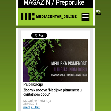
MAGAZIN /
Preporuke
Skip to
main
content
BHS
ENG
Publikacija
Zbornik radova "Medijska pismenost u
digitalnom dobu"
MCOnline Redakcija
28/09/2015
mediji u BiH