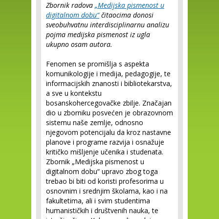
Zbornik radova
„Medijska pismenost u
digitalnom dobu“
čitaocima donosi
sveobuhvatnu interdisciplinarnu analizu
pojma medijska pismenost iz ugla
ukupno osam autora.
Fenomen se promišlja s aspekta
komunikologije i medija, pedagogije, te
informacijskih znanosti i bibliotekarstva,
a sve u kontekstu
bosanskohercegovačke zbilje. Značajan
dio u zborniku posvećen je obrazovnom
sistemu naše zemlje, odnosno
njegovom potencijalu da kroz nastavne
planove i programe razvija i osnažuje
kritičko mišljenje učenika i studenata.
Zbornik „Medijska pismenost u
digitalnom dobu“ upravo zbog toga
trebao bi biti od koristi profesorima u
osnovnim i srednjim školama, kao i na
fakultetima, ali i svim studentima
humanističkih i društvenih nauka, te