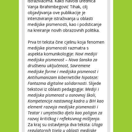
istraživačima. Kako navodi urednica
Vanja Ibrahimbegović Tihak, cilj
objavljivanja ove publikacije je
intenziviranje istraživanja u oblasti
medijske pismenosti, kao i podsticanje
na kreiranje novih obrazovnih politika.
Prva tri teksta čine cjelinu koja fenomen
medijske pismenosti razmatra s
aspekta komunikologije:
Novi medijii
medijska pismenost – Nova šanska za
društvenu uključenost, Savremene
medijske forme i medijska pismenost i
Antihumanizam kibernetičke hipoteze:
Fantazma digitalne solidarnosti
. Slijede
tekstovi iz oblasti pedagogije:
Mediji i
medijska pismenost u osnovnoj školi,
Kompetencije nastavnog kadra u BiH kao
element razvoja medijske pismenosti i
Teatar i umjetničko djelo kao poligon za
razvoj kritičkog i refleksivnog mišljenja
.
Za kraj su ostavljenja dva teksta:
Uloga
regulatornih tijela u oblasti medijske