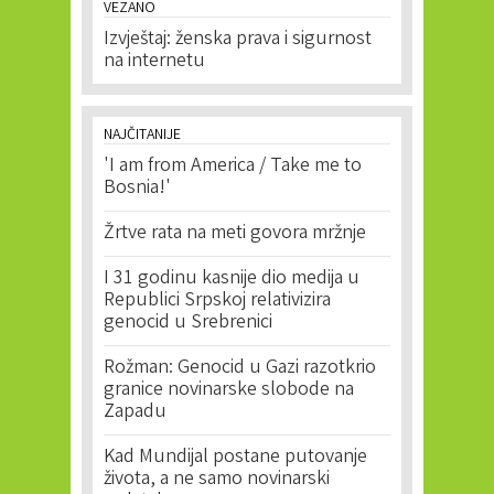
VEZANO
Izvještaj: ženska prava i sigurnost
na internetu
NAJČITANIJE
'I am from America / Take me to
Bosnia!'
Žrtve rata na meti govora mržnje
I 31 godinu kasnije dio medija u
Republici Srpskoj relativizira
genocid u Srebrenici
Rožman: Genocid u Gazi razotkrio
granice novinarske slobode na
Zapadu
Kad Mundijal postane putovanje
života, a ne samo novinarski