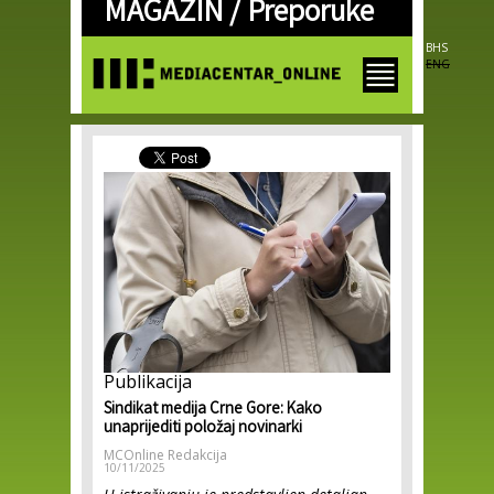
MAGAZIN /
Preporuke
Skip to
main
content
BHS
ENG
Publikacija
Sindikat medija Crne Gore: Kako
unaprijediti položaj novinarki
MCOnline Redakcija
10/11/2025