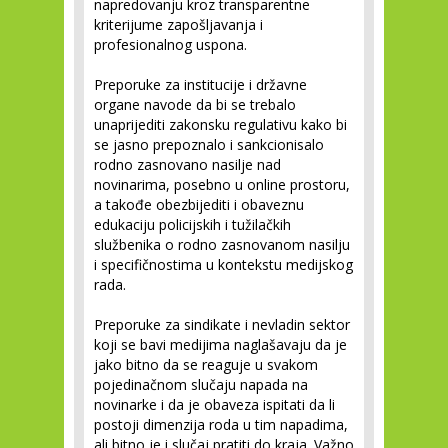
napredovanju kroz transparentne
kriterijume zapošljavanja i
profesionalnog uspona.
Preporuke za institucije i državne
organe navode da bi se trebalo
unaprijediti zakonsku regulativu kako bi
se jasno prepoznalo i sankcionisalo
rodno zasnovano nasilje nad
novinarima, posebno u online prostoru,
a takođe obezbijediti i obaveznu
edukaciju policijskih i tužilačkih
službenika o rodno zasnovanom nasilju
i specifičnostima u kontekstu medijskog
rada.
Preporuke za sindikate i nevladin sektor
koji se bavi medijima naglašavaju da je
jako bitno da se reaguje u svakom
pojedinačnom slučaju napada na
novinarke i da je obaveza ispitati da li
postoji dimenzija roda u tim napadima,
ali bitno je i slučaj pratiti do kraja. Važno