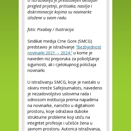
U istraživanju je predstavljen detaljan
pregled prijetnji, pritisaka, nasilja i
diskriminacije kojima su novinarke
izložene u svom radu.
foto: Pixabay / Ilustracija
Sindikat medija Crne Gore (SMCG)
predstavio je istraživanje
“Bezbjednost
novinarki 2021. – 2024.”
u kome je
naveden niz preporuka za poboljšanje
sigurnosti, ali i cjelokupnog položaja
novinarki.
U istraživanju SMCG, koje je nastalo u
okviru mreže SafeJournalists, navedeno
je nezadovoljstvo uslovima rada i
odnosom institucija prema napadima
na novinarke, naročito u digitalnom
prostoru, koje odražava duboke
strukturne probleme koji utiču na
integritet profesije i učešće žena u
javnom prostoru. Autorica istraživanja,