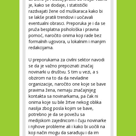
je, kako se dodaje, i statistički
razdvajati žene od muškaraca kako bi
se lakše pratili trendovi i uočavali
eventualni obrasci. Preporuka je i da se
pruža besplatna psihološka i pravna
pomoć, naročito onima koji rade bez
formalnih ugovora, u lokalnim i manjim
redakcijama.
U preporukama za civilni sektor navodi
se da je važno prepoznati značaj
novinarki u društvu. S tim u vezi, a s
obzirom na to da da nevladine
organizacije, naročito one koje se bave
pravima žena, nemaju značajnijeg
kontakta sa novinarkama, pa čak ni
onima koje su bile žrtve nekog oblika
nasilja zbog posla kojim se bave,
potrebno je da se povežu sa
medijskom zajednicom i čuju novinarke
i njihove probleme ali i kako bi uočili na
koji način mogu da sarađuju i da im