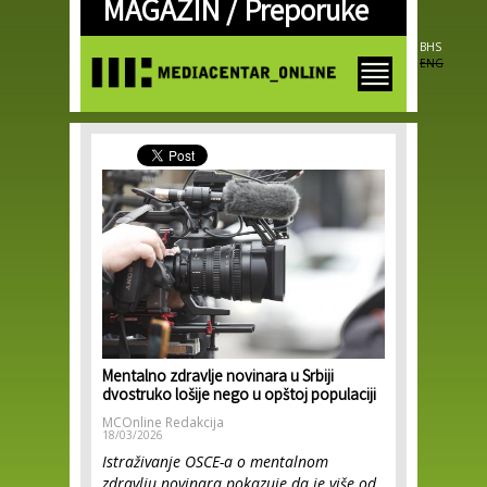
MAGAZIN /
Preporuke
Skip to
main
content
BHS
ENG
Mentalno zdravlje novinara u Srbiji
dvostruko lošije nego u opštoj populaciji
MCOnline Redakcija
18/03/2026
Istraživanje OSCE-a o mentalnom
zdravlju novinara pokazuje da je više od