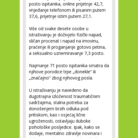
posto ispitanika, online prijetnje 42,7,
vrijeđanje telefonom ili pisanim putem
37,6, prijetnje istim putem 27,1.
Više od svake desete osobe u
istraživanju je doživjelo fizički napad,
sličan procenat i napad na imovinu,
praćenje ili proganjanje gotovo petina,
a seksualno uznemiravanje 7,3 posto.
Najmanje 71 posto ispitanika smatra da
njihove porodice trpe „donekle“ ili
„značajno“ zbog njihovog posla.
U istraživanju je navedeno da
dugotrajna izloženost traumatičnim
sadržajima, stalna potreba za
donošenjem brzih odluka pod
pritiskom, kao i osjećaj lične
ugroženosti, ostavljaju duboke
psihološke posljedice. Ipak, kako se
dodaje, mentalno zdravlje novinara i