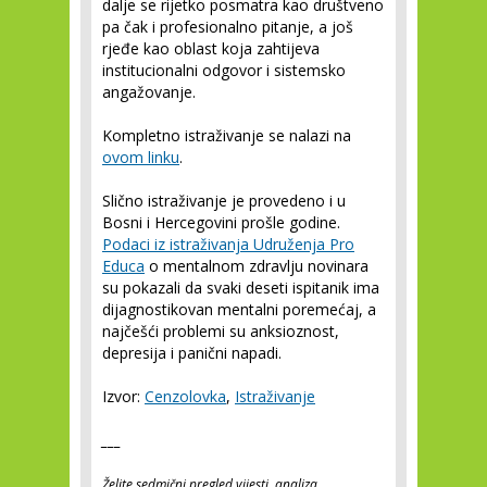
dalje se rijetko posmatra kao društveno
pa čak i profesionalno pitanje, a još
rjeđe kao oblast koja zahtijeva
institucionalni odgovor i sistemsko
angažovanje.
Kompletno istraživanje se nalazi na
ovom linku
.
Slično istraživanje je provedeno i u
Bosni i Hercegovini prošle godine.
Podaci iz istraživanja Udruženja Pro
Educa
o mentalnom zdravlju novinara
su pokazali da svaki deseti ispitanik ima
dijagnostikovan mentalni poremećaj, a
najčešći problemi su anksioznost,
depresija i panični napadi.
Izvor:
Cenzolovka
,
Istraživanje
___
Želite sedmični pregled vijesti, analiza,