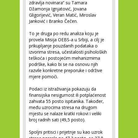
zdravlja novinara“ su Tamara
Džamonja Ignjatović, Jovana
Gligorijević, Veran Matić, Miroslav
Janković i Branko Čečen.
To je druga po redu analiza koju je
provela Misija OEBS-a u Srbiji, a cilj je
prikupljanje pouzdanih podataka o
izvorima stresa, učestalosti psiholoških
teškoća i postojećim mehanizmima
podrške, kako bi se na osnovu njih
razvile konkretne preporuke i održive
mjere pomoći.
Podaci iz istraživanja pokazuju da
finansijska nesigurnost ili potplaćenost
zahvata 55 posto ispitanika. Također,
među uzrocima stresa na drugom
mjestu se nalaze kratki rokovi i veliki
broj radnih sati (49,5 posto).
Spoljni pritisci i prijetnje su kao uzrok