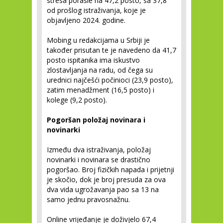
stresa porasle na 47,2 posto, sa 37,8
od prošlog istraživanja, koje je
objavljeno 2024. godine.
Mobing u redakcijama u Srbiji je
također prisutan te je navedeno da 41,7
posto ispitanika ima iskustvo
zlostavljanja na radu, od čega su
urednici najčešći počinioci (23,9 posto),
zatim menadžment (16,5 posto) i
kolege (9,2 posto).
Pogoršan položaj novinara i
novinarki
Između dva istraživanja, položaj
novinarki i novinara se drastično
pogoršao. Broj fizičkih napada i prijetnji
je skočio, dok je broj presuda za ova
dva vida ugrožavanja pao sa 13 na
samo jednu pravosnažnu.
Online vrijeđanje je doživjelo 67,4