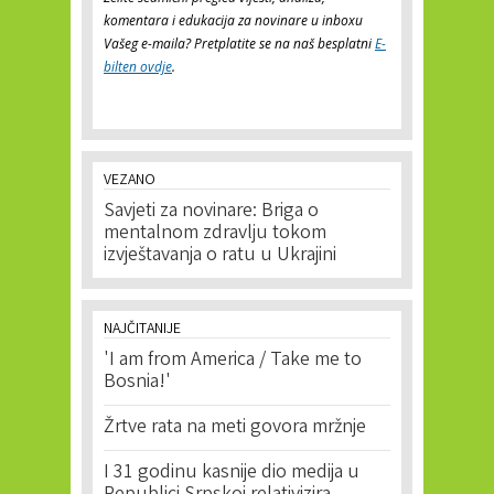
komentara i edukacija za novinare u inboxu
Vašeg e-maila? Pretplatite se na naš besplatni
E-
bilten ovdje
.
VEZANO
Savjeti za novinare: Briga o
mentalnom zdravlju tokom
izvještavanja o ratu u Ukrajini
NAJČITANIJE
'I am from America / Take me to
Bosnia!'
Žrtve rata na meti govora mržnje
I 31 godinu kasnije dio medija u