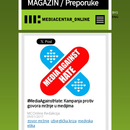
MAGAZIN /
Preporuke
Skip to
main
content
BHS
ENG
#MediaAgainstHate: Kampanja protiv
govora mržnje u medijima
MCOnline Redakcija
09/01/2017
govor mržnje
izbjeglička kriza
medijska
etika