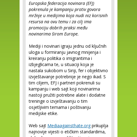
Europska federacija novinara (EFJ)
pokrenula je kampanju protiv govora
mržnje u medijima koja nudi niz korisnih
resursa na ovu temu i za cilj ima
promociju dobrih praksi među
novinarima širom Europe.
Mediji i novinari igraju jednu od ključnih
uloga u formiranju javnog mnijenja i
kreiranju politika o imigrantima i
izbjeglicama te, u situaciji koja je
nastala sukobom u Siriji, fer i objektivno
izvještavanje potrebnije je nego ikad. S
tim ciljem, EFJ i partneri pokrenuli su
kampanju i web sajt koji novinarima
nastoji pružiti potrebne alate i dodatne
treninge o izvještavanju o tim
osjetljivim temama i poštivanju
medijske etike.
Web sajt
Mediaagainsthate.org
prikuplja
najnovije vijesti o etičkim standardima,