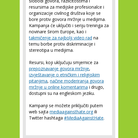
slobodi govora, različitostima i
resursima za medijske profesionalce i
organizacije civilnog društva koje se
bore protiv govora mržnje u medijima.
Kampanja će uključiti i seriju treninga za
novinare širom Europe, kao i
takmičenje za najbolji video rad
na
temu borbe protiv diskriminacije i
stereotipa u medijima.
Resursi, koji uključuju smjernice za
prepoznavanje govora mržnje
,
izvještavanje o etničkim i religijskim
pitanjima
,
načine moderiranja govora
mržnje u online komentarima
i drugo,
dostupni su na engleskom jeziku.
Kampanji se možete priključiti putem
web sajta
mediaagainsthate.org
ili
Twitter hashtaga
#MediaAgainstHate
.