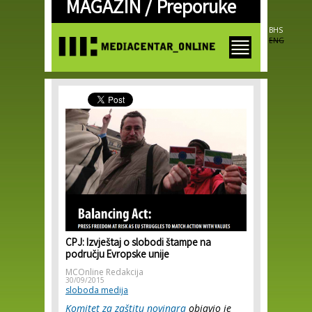
MAGAZIN /
Preporuke
Skip to
main
content
BHS
ENG
CPJ: Izvještaj o slobodi štampe na
području Evropske unije
MCOnline Redakcija
30/09/2015
sloboda medija
Komitet za zaštitu novinara
objavio je