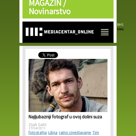
MAGAZIN /
Skip to
main
Novinarstvo
content
BHS
ENG
Najljubazniji fotograf u ovoj dolini suza
Zijah Gafić
21/04/2011
fotografija
Libija
ratno izvještavanje
Tim