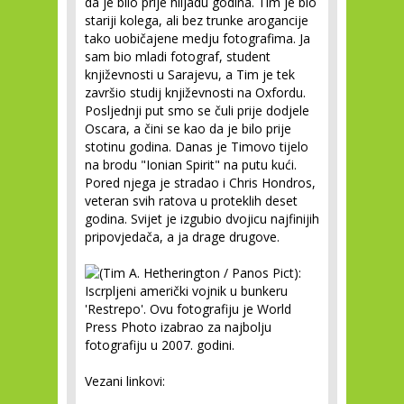
da je bilo prije hiljadu godina. Tim je bio
stariji kolega, ali bez trunke arogancije
tako uobičajene medju fotografima. Ja
sam bio mladi fotograf, student
književnosti u Sarajevu, a Tim je tek
završio studij književnosti na Oxfordu.
Posljednji put smo se čuli prije dodjele
Oscara, a čini se kao da je bilo prije
stotinu godina. Danas je Timovo tijelo
na brodu "Ionian Spirit" na putu kući.
Pored njega je stradao i Chris Hondros,
veteran svih ratova u proteklih deset
godina. Svijet je izgubio dvojicu najfinijih
pripovjedača, a ja drage drugove.
Vezani linkovi: