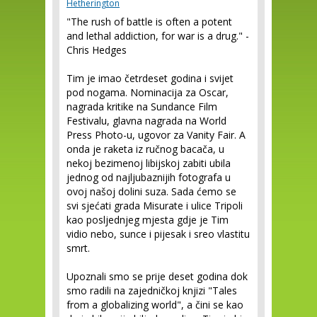
Hetherington
"The rush of battle is often a potent
and lethal addiction, for war is a drug." -
Chris Hedges
Tim je imao četrdeset godina i svijet
pod nogama. Nominacija za Oscar,
nagrada kritike na Sundance Film
Festivalu, glavna nagrada na World
Press Photo-u, ugovor za Vanity Fair. A
onda je raketa iz ručnog bacača, u
nekoj bezimenoj libijskoj zabiti ubila
jednog od najljubaznijih fotografa u
ovoj našoj dolini suza. Sada ćemo se
svi sjećati grada Misurate i ulice Tripoli
kao posljednjeg mjesta gdje je Tim
vidio nebo, sunce i pijesak i sreo vlastitu
smrt.
Upoznali smo se prije deset godina dok
smo radili na zajedničkoj knjizi "Tales
from a globalizing world", a čini se kao