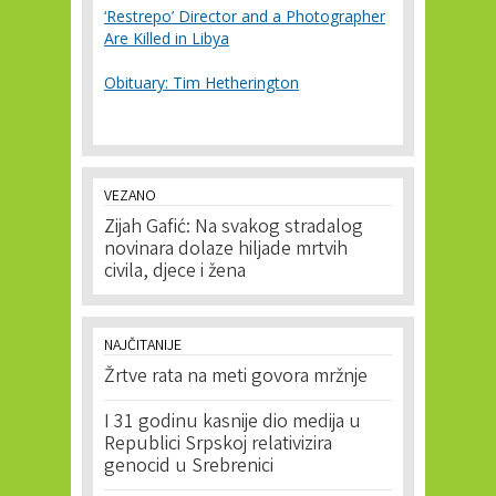
‘Restrepo’ Director and a Photographer
Are Killed in Libya
Obituary: Tim Hetherington
VEZANO
Zijah Gafić: Na svakog stradalog
novinara dolaze hiljade mrtvih
civila, djece i žena
NAJČITANIJE
Žrtve rata na meti govora mržnje
I 31 godinu kasnije dio medija u
Republici Srpskoj relativizira
genocid u Srebrenici