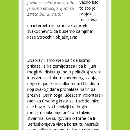
Javila se solidarnost, bilo
važno bilo
je puno emocija, ljudi su
to što je
zaista bili dirnuti."
projekt
realizovan
na internetu jer smo tako mogli
svakodnevno da budemo sa njima“
,
kaže Strocchi i objašnjava:
„Napravili smo web sajt da bismo
prikazali slike zemljotresa i da bi ljudi
mogli da diskutuju ne o političkoj strani
intervencije tokom vanrednog stanja,
nego o ljudskim sudbinama. O ljudima
koji svakog dana pronalaze način da
prežive. Osim toga, učešćem volontera i
radnika Crvenog krsta se, takođe, niko
nije bavio. Na televiziji i u drugim
medijima niko nije pričao o takvim
stvarima, svi su govorili o tome da li
Berluskonijeva vlada koristi tu nesreću
za političku kampanju, što su naravno