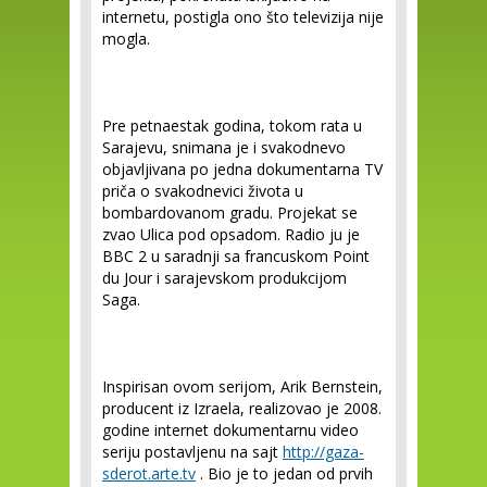
internetu, postigla ono što televizija nije
mogla.
Pre petnaestak godina, tokom rata u
Sarajevu, snimana je i svakodnevo
objavljivana po jedna dokumentarna TV
priča o svakodnevici života u
bombardovanom gradu. Projekat se
zvao Ulica pod opsadom. Radio ju je
BBC 2 u saradnji sa francuskom Point
du Jour i sarajevskom produkcijom
Saga.
Inspirisan ovom serijom, Arik Bernstein,
producent iz Izraela, realizovao je 2008.
godine internet dokumentarnu video
seriju postavljenu na sajt
http://gaza-
sderot.arte.tv
. Bio je to jedan od prvih