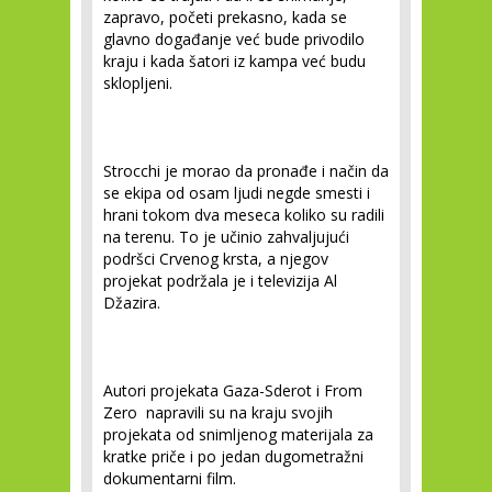
zapravo, početi prekasno, kada se
glavno događanje već bude privodilo
kraju i kada šatori iz kampa već budu
sklopljeni.
Strocchi je morao da pronađe i način da
se ekipa od osam ljudi negde smesti i
hrani tokom dva meseca koliko su radili
na terenu. To je učinio zahvaljujući
podršci Crvenog krsta, a njegov
projekat podržala je i televizija Al
Džazira.
Autori projekata Gaza-Sderot i From
Zero napravili su na kraju svojih
projekata od snimljenog materijala za
kratke priče i po jedan dugometražni
dokumentarni film.