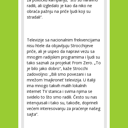
radili, ali izgledalo je kao da niko ne
obraća pažnju na priče ljudi koji su
stradali“.
Televizije sa nacionalnim frekvencijama
nisu htele da objavljuju Strocchijeve
priče, ali je uspeo da napravi vezu sa
mnogim radijskim programima i ljudi su
tako saznali za projekat From Zero. „
To
je bilo jako dobro
“, kaže Strocchi
zadovoljno:
„Bili smo povezani i sa
mrežom ’majkronet’ televizija. U italiji
ima mnogo takvih malih lokalnih
internet TV stanica i svima njima se
svidelo to što smo radili. Često su nas
intervjuisali i tako su, takođe, doprineli
većem interesovanju za praćenje našeg
sajta“.