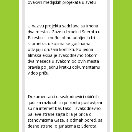
ovakvih medijskih projekata u svetu.
U nazivu projekta sadržana su imena
dva mesta - Gaze u Izraelu i Sderota u
Palestini – međusobno udaljenih tri
kilometra, u kojima se godinama
odvijaju oružani konflikti. Po jedna
filmska ekipa je svakodnevno tokom
dva meseca u svakom od ovih mesta
pravila po jednu kratku dokumentarnu
video priču.
Dokumentarci o svakodnevici običnih
ljudi sa različitih linija fronta postavljani
su na internet baš tako - svakodnevno.
Sa leve strane sajta bila je priča o
stanovnicima Gaze, a odmah pored, sa
desne strane, o junacima iz Sderota.