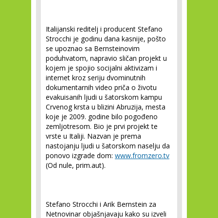
Italijanski reditelj i producent Stefano
Strocchi je godinu dana kasnije, pošto
se upoznao sa Bernsteinovim
poduhvatom, napravio sličan projekt u
kojem je spojio socijalni aktivizam i
internet kroz seriju dvominutnih
dokumentarnih video priča o životu
evakuisanih ljudi u šatorskom kampu
Crvenog krsta u blizini Abruzija, mesta
koje je 2009. godine bilo pogođeno
zemljotresom. Bio je prvi projekt te
vrste u Italiji. Nazvan je prema
nastojanju ljudi u šatorskom naselju da
ponovo izgrade dom:
www.fromzero.tv
(Od nule,
prim.aut
).
Stefano Strocchi i Arik Bernstein za
Netnovinar objašnjavaju kako su izveli