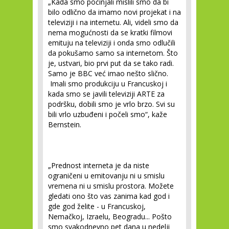
„Kada smo počinjali mislili smo da bi
bilo odlično da imamo novi projekat i na
televiziji i na internetu. Ali, videli smo da
nema mogućnosti da se kratki filmovi
emituju na televiziji i onda smo odlučili
da pokušamo samo sa internetom. Što
je, ustvari, bio prvi put da se tako radi.
Samo je BBC već imao nešto slično.
Imali smo produkciju u Francuskoj i
kada smo se javili televiziji ARTE za
podršku, dobili smo je vrlo brzo. Svi su
bili vrlo uzbuđeni i počeli smo“
, kaže
Bernstein.
„Prednost interneta je da niste
ograničeni u emitovanju ni u smislu
vremena ni u smislu prostora. Možete
gledati ono što vas zanima kad god i
gde god želite - u Francuskoj,
Nemačkoj, Izraelu, Beogradu... Pošto
smo svakodnevno pet dana u nedelji