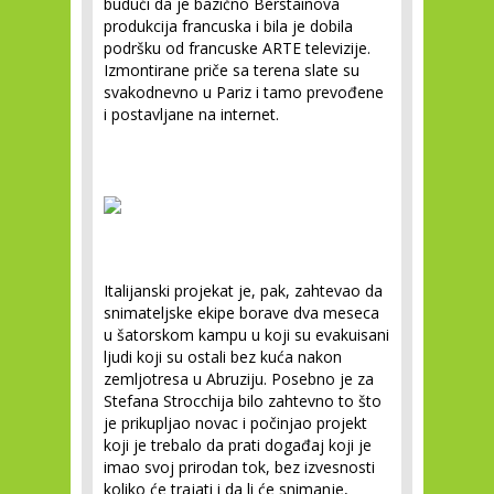
budući da je bazično Berstainova
produkcija francuska i bila je dobila
podršku od francuske ARTE televizije.
Izmontirane priče sa terena slate su
svakodnevno u Pariz i tamo prevođene
i postavljane na internet.
Italijanski projekat je, pak, zahtevao da
snimateljske ekipe borave dva meseca
u šatorskom kampu u koji su evakuisani
ljudi koji su ostali bez kuća nakon
zemljotresa u Abruziju. Posebno je za
Stefana Strocchija bilo zahtevno to što
je prikupljao novac i počinjao projekt
koji je trebalo da prati događaj koji je
imao svoj prirodan tok, bez izvesnosti
koliko će trajati i da li će snimanje,