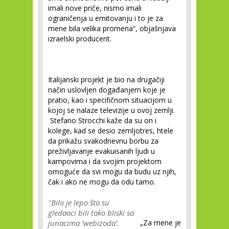
imali nove priče, nismo imali
ograničenja u emitovanju i to je za
mene bila velika promena“
, objašnjava
izraelski producent.
Italijanski projekt je bio na drugačiji
način uslovljen događanjem koje je
pratio, kao i specifičnom situacijom u
kojoj se nalaze televizije u ovoj zemlji.
Stefano Strocchi kaže da su on i
kolege, kad se desio zemljotres, htele
da prikažu svakodnevnu borbu za
preživljavanje evakuisanih ljudi u
kampovima i da svojim projektom
omoguće da svi mogu da budu uz njih,
čak i ako ne mogu da odu tamo.
"Bilo je lepo što su
gledaoci bili tako bliski sa
junacima ’webizoda’.
„Za mene je