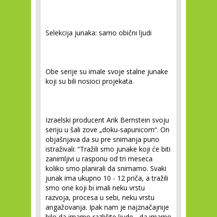
Selekcija junaka: samo obični ljudi
Obe serije su imale svoje stalne junake
koji su bili nosioci projekata.
Izraelski producent Arik Bernstein svoju
seriju u šali zove „doku-sapunicom“. On
objašnjava da su pre snimanja puno
istraživali:
“Tražili smo junake koji će biti
zanimljivi u rasponu od tri meseca
koliko smo planirali da snimamo. Svaki
junak ima ukupno 10 - 12 priča, a tražili
smo one koji bi imali neku vrstu
razvoja, procesa u sebi, neku vrstu
angažovanja. Ipak nam je najznačajnije
bilo da imamo različite ljude - da imamo