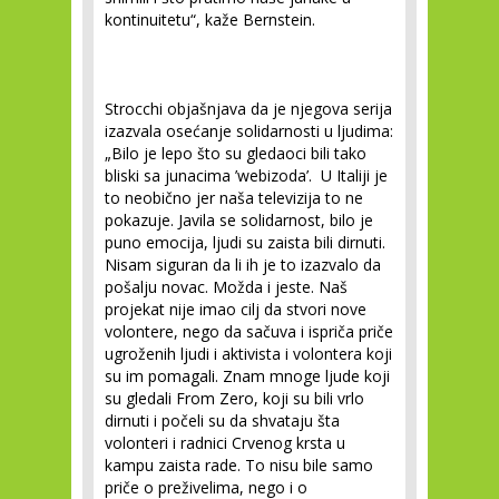
kontinuitetu“
, kaže Bernstein.
Strocchi objašnjava da je njegova serija
izazvala osećanje solidarnosti u ljudima:
„Bilo je lepo što su gledaoci bili tako
bliski sa junacima ’webizoda’. U Italiji je
to neobično jer naša televizija to ne
pokazuje. Javila se solidarnost, bilo je
puno emocija, ljudi su zaista bili dirnuti.
Nisam siguran da li ih je to izazvalo da
pošalju novac. Možda i jeste. Naš
projekat nije imao cilj da stvori nove
volontere, nego da sačuva i ispriča priče
ugroženih ljudi i aktivista i volontera koji
su im pomagali. Znam mnoge ljude koji
su gledali From Zero, koji su bili vrlo
dirnuti i počeli su da shvataju šta
volonteri i radnici Crvenog krsta u
kampu zaista rade. To nisu bile samo
priče o preživelima, nego i o