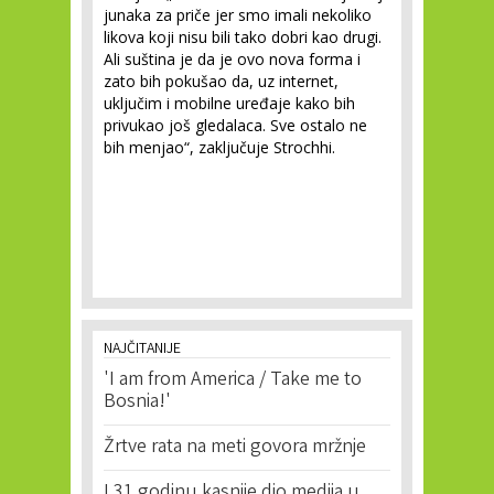
junaka za priče jer smo imali nekoliko
likova koji nisu bili tako dobri kao drugi.
Ali suština je da je ovo nova forma i
zato bih pokušao da, uz internet,
uključim i mobilne uređaje kako bih
privukao još gledalaca. Sve ostalo ne
bih menjao“
, zaključuje Strochhi.
NAJČITANIJE
'I am from America / Take me to
Bosnia!'
Žrtve rata na meti govora mržnje
I 31 godinu kasnije dio medija u