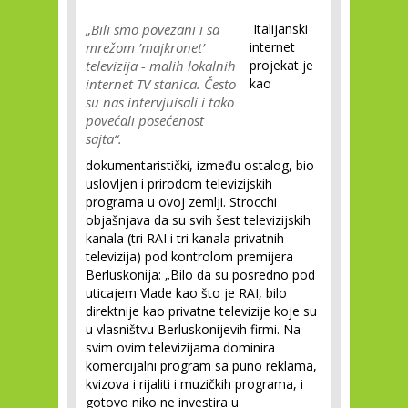
„Bili smo povezani i sa
Italijanski
mrežom ’majkronet’
internet
televizija - malih lokalnih
projekat je
internet TV stanica. Često
kao
su nas intervjuisali i tako
povećali posećenost
sajta“.
dokumentaristički, između ostalog, bio
uslovljen i prirodom televizijskih
programa u ovoj zemlji. Strocchi
objašnjava da su svih šest televizijskih
kanala (tri RAI i tri kanala privatnih
televizija) pod kontrolom premijera
Berluskonija:
„Bilo da su posredno pod
uticajem Vlade kao što je RAI, bilo
direktnije kao privatne televizije koje su
u vlasništvu Berluskonijevih firmi. Na
svim ovim televizijama dominira
komercijalni program sa puno reklama,
kvizova i rijaliti i muzičkih programa, i
gotovo niko ne investira u