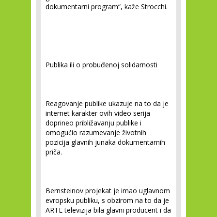
dokumentarni program“
, kaže Strocchi.
Publika ili o probuđenoj solidarnosti
Reagovanje publike ukazuje na to da je
internet karakter ovih video serija
doprineo približavanju publike i
omogućio razumevanje životnih
pozicija glavnih junaka dokumentarnih
priča.
Bernsteinov projekat je imao uglavnom
evropsku publiku, s obzirom na to da je
ARTE televizija bila glavni producent i da