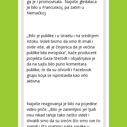
ga je i promovisala. Najviše gledalaca
je bilo u Francuskoj, pa zatim u
Nemačkoj.
„
Bilo je publike i u Izraelu i na srednjem
Istoku. Voleli bismo da smo ih imali i
ovde više, ali je činjenica da je većina
publike bila evropska“
, kaže producent
projekta Gaza-Sterodt i objašnjava je
da na sajtu bilo puno komentara
publike, te da su otvorili i Facebook
grupu koja se ispostavila kao vrlo
aktivna.
Najviše reagovanja je bilo na pojedine
video priče.
„Bilo je zanimljivo jer ljudi
nisu nikad ranije tako nešto videli i
shvatili smo da su srećni što smo sve to
snimili i što pratimo naše junake u