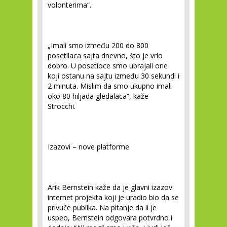
volonterima“
.
„Imali smo između 200 do 800
posetilaca sajta dnevno, što je vrlo
dobro. U posetioce smo ubrajali one
koji ostanu na sajtu između 30 sekundi i
2 minuta. Mislim da smo ukupno imali
oko 80 hiljada gledalaca“,
kaže
Strocchi.
Izazovi – nove platforme
Arik Bernstein kaže da je glavni izazov
internet projekta koji je uradio bio da se
privuče publika. Na pitanje da li je
uspeo, Bernstein odgovara potvrdno i