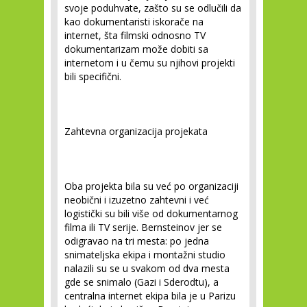
svoje poduhvate, zašto su se odlučili da
kao dokumentaristi iskorače na
internet, šta filmski odnosno TV
dokumentarizam može dobiti sa
internetom i u čemu su njihovi projekti
bili specifični.
Zahtevna organizacija projekata
Oba projekta bila su već po organizaciji
neobični i izuzetno zahtevni i već
logistički su bili više od dokumentarnog
filma ili TV serije. Bernsteinov jer se
odigravao na tri mesta: po jedna
snimateljska ekipa i montažni studio
nalazili su se u svakom od dva mesta
gde se snimalo (Gazi i Sderodtu), a
centralna internet ekipa bila je u Parizu