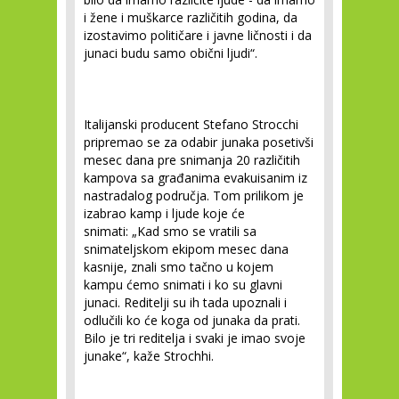
i žene i muškarce različitih godina, da
izostavimo političare i javne ličnosti i da
junaci budu samo obični ljudi“.
Italijanski producent Stefano Strocchi
pripremao se za odabir junaka posetivši
mesec dana pre snimanja 20 različitih
kampova sa građanima evakuisanim iz
nastradalog područja. Tom prilikom je
izabrao kamp i ljude koje će
snimati:
„Kad smo se vratili sa
snimateljskom ekipom mesec dana
kasnije, znali smo tačno u kojem
kampu ćemo snimati i ko su glavni
junaci. Reditelji su ih tada upoznali i
odlučili ko će koga od junaka da prati.
Bilo je tri reditelja i svaki je imao svoje
junake“
, kaže Strochhi.