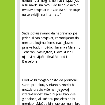
dodaje: “
Ali mogli smo i više. Ljudi još
nisu navikli na ovo. Bilo bi bolje ako bi
ovakav projekat mogao da se emituje i
na televiziji i na internetu“.
Sada pokušavamo da napravimo još
jedan sličan projekat, razmišljamo da
mesta u kojima ćemo naći glavne
junake budu možda: Havana i Majami,
Teheran i Vašington, ili dva kluba i
njihovi navijači - Real Madrid i
Barselona.
Ukoliko bi mogao nešto da promeni u
svom projektu, Stefano Strocchi bi
možda uradio više na njegovoj
interaktivnosti kako bi privukao više
gledalaca, ali suštinu projekta ne bi
menjao:
„Možda bih izabrao manji broj