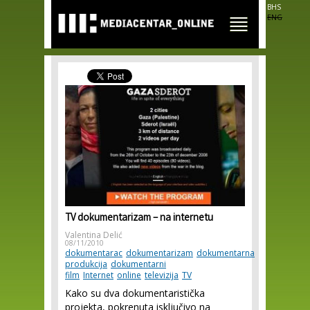
Skip to
BHS
main
ENG
content
TV dokumentarizam – na internetu
Valentina Delić
08/11/2010
dokumentarac
dokumentarizam
dokumentarna
produkcija
dokumentarni
film
Internet
online
televizija
TV
Kako su dva dokumentaristička
projekta, pokrenuta isključivo na