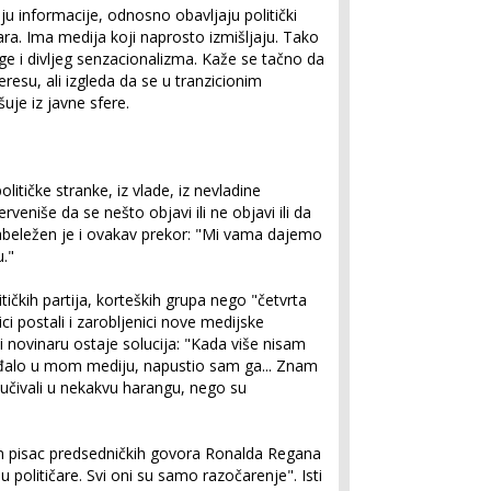
u informacije, odnosno obavljaju politički
ara. Ima medija koji naprosto izmišljaju. Tako
e i divljeg senzacionalizma. Kaže se tačno da
resu, ali izgleda da se u tranzicionim
je iz javne sfere.
olitičke stranke, iz vlade, iz nevladine
terveniše da se nešto objavi ili ne objavi ili da
 Zabeležen je i ovakav prekor: "Mi vama dajemo
u."
tičkih partija, korteških grupa nego "četvrta
ici postali i zarobljenici nove medijske
ći novinaru ostaje solucija: "Kada više nisam
alo u mom mediju, napustio sam ga... Znam
ključivali u nekakvu harangu, nego su
an pisac predsedničkih govora Ronalda Regana
 političare. Svi oni su samo razočarenje". Isti