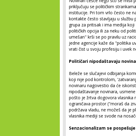
Novinari češće nego što se misli pr
priključuju se političkim strankam
institucije. Pri tom vrlo često ne
kontakte često stavljaju u službu 
grupa za pritisak i ima medija koj
političkih opcija ili za neku od poli
umešan" krši se po pravilu uz racio
jedne agencije kaže da "politika 
vrati čist u svoju profesiju i uvek
Političari nipodaštavaju novin
Beleže se slučajevi odbijanja komu
koji nije pod kontrolom, 'zatvaranj
novinaru nagovestio da će iskoristi
nipodaštavanje novinara, usmene d
pošto je žrtva dogovora vlasnika 
ograničava prostor ("moraš da znaš
podržava vladu, ne možeš da je pl
vlasnika mediji se svode na nosač
Senzacionalizam se pospešuje 