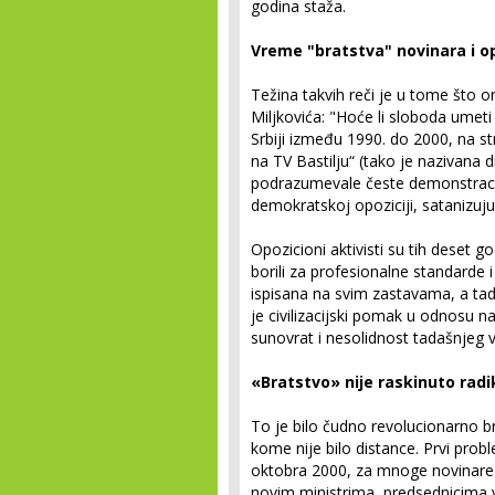
godina staža.
Vreme "bratstva" novinara i op
Težina takvih reči je u tome što 
Miljkovića: "Hoće li sloboda umeti 
Srbiji između 1990. do 2000, na st
na TV Bastilju“ (tako je nazivana d
podrazumevale česte demonstracij
demokratskoj opoziciji, satanizujuć
Opozicioni aktivisti su tih deset g
borili za profesionalne standarde 
ispisana na svim zastavama, a tada
je civilizacijski pomak u odnosu n
sunovrat i nesolidnost tadašnjeg
«Bratstvo» nije raskinuto radi
To je bilo čudno revolucionarno br
kome nije bilo distance. Prvi prob
oktobra 2000, za mnoge novinare 
novim ministrima, predsednicima vl