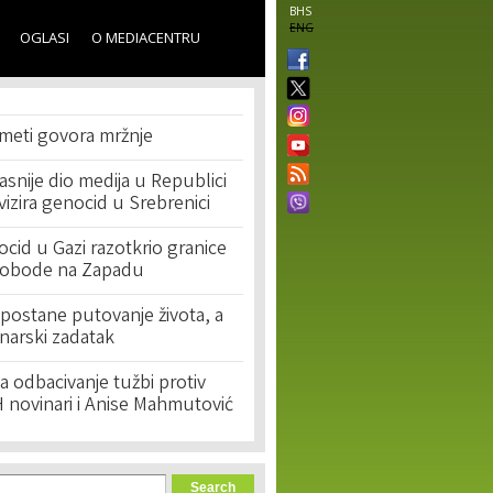
BHS
ENG
OGLASI
O MEDIACENTRU
 meti govora mržnje
asnije dio medija u Republici
ivizira genocid u Srebrenici
cid u Gazi razotkrio granice
lobode na Zapadu
postane putovanje života, a
narski zadatak
 odbacivanje tužbi protiv
 novinari i Anise Mahmutović
orm