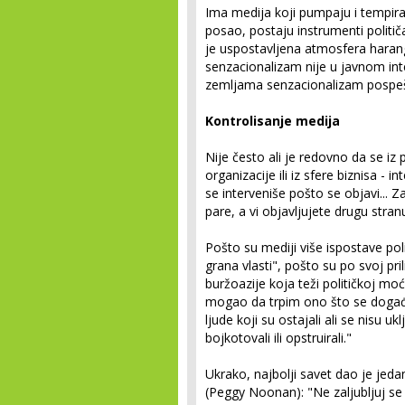
Ima medija koji pumpaju i tempiraj
posao, postaju instrumenti politič
je uspostavljena atmosfera harang
senzacionalizam nije u javnom inte
zemljama senzacionalizam pospešu
Kontrolisanje medija
Nije često ali je redovno da se iz p
organizacije ili iz sfere biznisa - in
se interveniše pošto se objavi...
pare, a vi objavljujete drugu stran
Pošto su mediji više ispostave poli
grana vlasti", pošto su po svoj pril
buržoazije koja teži političkoj mo
mogao da trpim ono što se događ
ljude koji su ostajali ali se nisu u
bojkotovali ili opstruirali."
Ukrako, najbolji savet dao je jed
(Peggy Noonan): "Ne zaljubljuj se u