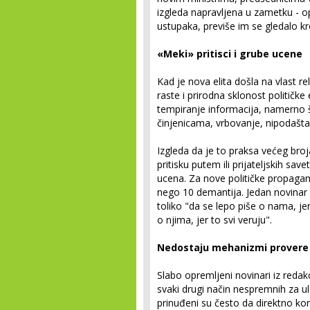
izgleda napravljena u zametku - op
ustupaka, previše im se gledalo kr
«Meki» pritisci i grube ucene
Kad je nova elita došla na vlast r
raste i prirodna sklonost političke
tempiranje informacija, namerno š
činjenicama, vrbovanje, nipodaštav
Izgleda da je to praksa većeg broj
pritisku putem ili prijateljskih savet
ucena. Za nove političke propagan
nego 10 demantija. Jedan novinar n
toliko "da se lepo piše o nama, je
o njima, jer to svi veruju".
Nedostaju mehanizmi provere 
Slabo opremljeni novinari iz redakc
svaki drugi način nespremnih za 
prinuđeni su često da direktno kor