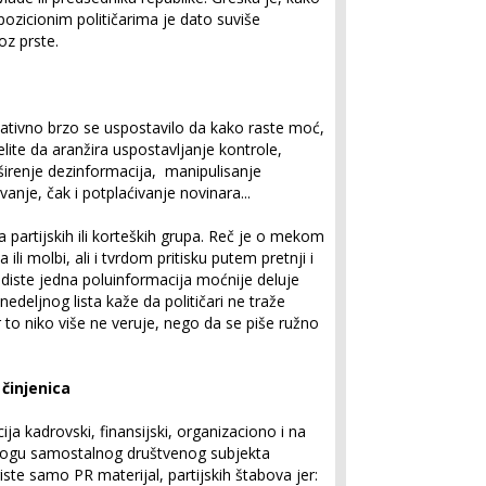
ozicionim političarima je dato suviše
oz prste.
elativno brzo se uspostavilo da kako raste moć,
 elite da aranžira uspostavljanje kontrole,
irenje dezinformacija, manipulisanje
anje, čak i potplaćivanje novinara...
a partijskih ili korteških grupa. Reč je o mekom
a ili molbi, ali i tvrdom pritisku putem pretnji i
diste jedna poluinformacija moćnije deluje
edeljnog lista kaže da političari ne traže
r to niko više ne veruje, nego da se piše ružno
činjenica
ija kadrovski, finansijski, organizaciono i na
ulogu samostalnog društvenog subjekta
iste samo PR materijal, partijskih štabova jer: