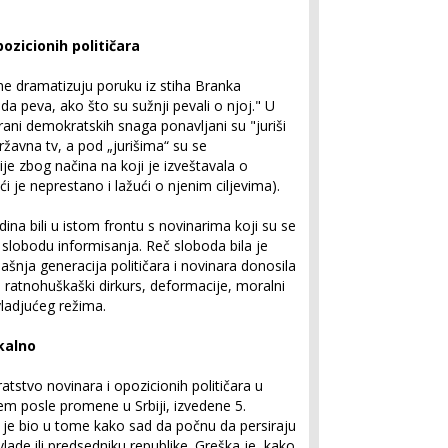
ozicionih političara
one dramatizuju poruku iz stiha Branka
da peva, ako što su sužnji pevali o njoj." U
rani demokratskih snaga ponavljani su "juriši
ržavna tv, a pod „jurišima“ su se
e zbog načina na koji je izveštavala o
i je neprestano i lažući o njenim ciljevima).
odina bili u istom frontu s novinarima koji su se
i slobodu informisanja. Reč sloboda bila je
šnja generacija političara i novinara donosila
a ratnohuškaški dirkurs, deformacije, moralni
 vladjućeg režima.
kalno
atstvo novinara i opozicionih političara u
lem posle promene u Srbiji, izvedene 5.
je bio u tome kako sad da počnu da persiraju
ade ili predsedniku republike. Greška je, kako