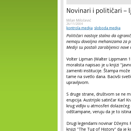
Novinari i političari – 
Milan Milošević
26/11/2004
kontrola medija
sloboda medija
Političari nastoje stalno da ograni
nemaju dovoljno mehanizama za prov
Mediji su postali zarobljenici nove 
Volter Lipman (Walter Lippmann 18
moralista napisao je u knjizi "Ja
zameniti institucije. Štampa može 
tame na svetlo dana. Bacivši svetlo
upravljivom.
S druge strane, društvom se ne mo
erupcija. Austrijski satiričar Karl
krug vidljiv u atmosferi dolazećeg 
odštampane, veruju da je to istina
Drugi legendarni novinar Džejms 
knjizi "The Tug of History" da je k