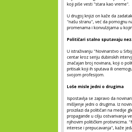
koji piše vesti "stara kao vreme".
U drugoj knjizi on kaže da zadatak
"našu stranu", već da pomognu naj
promenama i konvulzijama u kojim
Političari stalno sputavaju ne
U istraživanju "Novinarstvo u Srbi
centar kroz seriju dubinskih inter
značajan broj novinara, koji o poli
pritisak koji ih sputava ili onemo
svojom profesijom.
Loše misle jedni o drugima
Ispostavlja se zapravo da novinari 
mišljenje jedni o drugima. Iz novi
proizilazi da političari na medije 
propagande u cilju ostvarivanja veće
njihovim političkim protivnicima. 
interese i prepucavanja", kaže jed