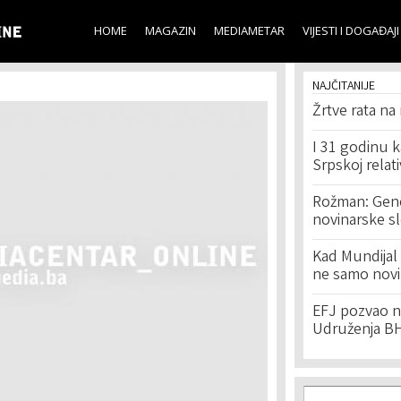
Skip to
main
HOME
MAGAZIN
MEDIAMETAR
VIJESTI I DOGAĐAJI
content
NAJČITANIJE
Žrtve rata na
I 31 godinu k
Srpskoj relat
Rožman: Geno
novinarske s
Kad Mundijal 
ne samo novi
EFJ pozvao na
Udruženja BH
Search f
Search