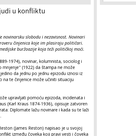
ljudi u konfliktu
če novinarsku slobodu i nezavisnost. Novinari
eru činjenica koje im plasiraju političari.
medijske buržoazije koja teži političkoj moći.
89-1974), novinar, kolumnista, sociolog i
vno mnjenje" (1922) da štampa ne može
jedino da jednu po jednu epizodu iznosi iz
 na te činjenice može učiniti situaciju
že upravljati pomoću epizoda, incidenata i
 Kraus (Karl Kraus 1874-1936), opisuje zatvoren
rata: Diplomate lažu novinare i kada su te laži
.
Reston (James Reston) napisao je u svojoj
onflikt između čoveka koji pravi vesti i čoveka