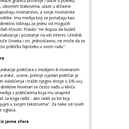
elaze granicu profesije i ulaze u politiku,
a, izbornim štabovima, ulaze u državne
 napuštaju novinarstvo, a svoje novinarske
politike. Ima medija koji se ponašaju kao
i direktno lobiraju za jednu od mogućih
tičkih ličnosti. Pravilo "ne dopusi da budeš
nalizacije i pozivanje na viši interes. Urednik
uvuče čoveka i on, jednostavno, ne može da se
 nosi političku hipoteku u svom radu".
are
nikacije političara s medijem ili novinarom
a vrata', ucene, pretnje («jedan političar je
ti ovlašćenja i tražiti njegov dosije u DB-u»),
irektive.Novinari se često nađu u klinču
medija s političarima koja mu unapred
 za koga radiš - ako radiš za list koji
juješ u svojim tekstovima". Za neke od novih
e oglasa.
iz javne sfere