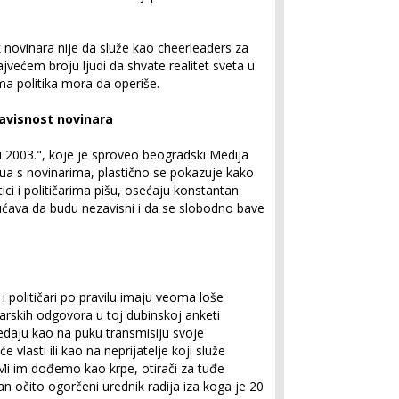
 novinara nije da služe kao cheerleaders za
većem broju ljudi da shvate realitet sveta u
a politika mora da operiše.
zavisnost novinara
ji 2003.", koje je sproveo beogradski Medija
vjua s novinarima, plastično se pokazuje kako
tici i političarima pišu, osećaju konstantan
gućava da budu nezavisni i da se slobodno bave
i političari po pravilu imaju veoma loše
narskih odgovora u toj dubinskoj anketi
gledaju kao na puku transmisiju svoje
 vlasti ili kao na neprijatelje koji služe
"Mi im dođemo kao krpe, otirači za tuđe
an očito ogorčeni urednik radija iza koga je 20