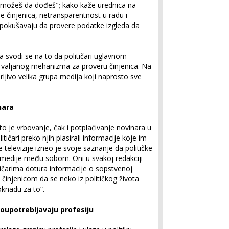
e možeš da dođeš"; kako kaže urednica na
nje činjenica, netransparentnost u radu i
 pokušavaju da provere podatke izgleda da
ma svodi se na to da političari uglavnom
valjanog mehanizma za proveru činjenica. Na
ljivo velika grupa medija koji naprosto sve
nara
to je vrbovanje, čak i potplaćivanje novinara u
tičari preko njih plasirali informacije koje im
 televizije izneo je svoje saznanje da političke
 medije među sobom. Oni u svakoj redakciji
tičarima dotura informacije o sopstvenoj
eni činjenicom da se neko iz političkog života
knadu za to“.
zloupotrebljavaju profesiju