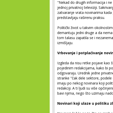
"Nekad do drugih informacija i n
jednoj privatnoj televiziji. Sakriva
zatvaranje vrata novinarima kada
predstavljaju raširenu praksu.
Politički život u takvim okolnosti
demantuju jedni druge a da nema 
tom talasu zapatila se i nezanemar
izmišljaju.
Vrbovanje i potplaćivanje novi
Izgleda da nisu retke pojave kao š
pojedinim redakcijama, kako bi poli
odgovaraju. Urednik jedne privatne
stranke "čak dele sektore, podele
imaju po nekog novinara koji poli
redakciji. A ti ljudi su više opčinj
bavi njima, nego što uzimaju nado
Novinari koji ulaze u politiku 