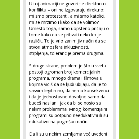
U toj animaciji ne govori se direktno o
konfliktu – oni ne izgovaraju direktno:
mi smo protestanti, a mi smo katolici,
mi se mrzimo i kako da se volimo?
Umesto toga, samo uopšteno pričaju o
tome kako da se prihvati neko ko je
različit. To je vrlo zanimljiv način da se
stvori atmosfera inkluzivnosti,
strpljenja, tolerancije prema drugima.
S druge strane, problem je što u svetu
postoji ogroman broj komercijalnih
programa, mnogo drama i filmova u
kojima vidiš da se ljudi ubijaju, da je to
sasvim legitimno, da nema konsekvenci
i da je jednostavno dovoljno samo da
budeš nasilan i jak da bi se nosio sa
nekim problemima. Mnogi komercijalni
programi su potpuno needukativni ili su
edukativni na pogrešan način.
Da li su u nekim zemljama već uvedeni