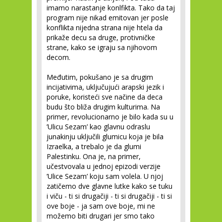
imamo narastanje konlfikta. Tako da taj
program nije nikad emitovan jer posle
konflikta nijedna strana nije htela da
prikaže decu sa druge, protivničke
strane, kako se igraju sa njihovom
decom.
Međutim, pokušano je sa drugim
incijativima, uključujući arapski jezik i
poruke, koristeći sve načine da deca
budu što bliža drugim kulturima. Na
primer, revolucionarno je bilo kada su u
’Ulicu Sezam’ kao glavnu odraslu
junakinju uključili glumicu koja je bila
Izraelka, a trebalo je da glumi
Palestinku. Ona je, na primer,
učestvovala u jednoj epizodi verzije
’Ulice Sezam’ koju sam volela. U njoj
zatičemo dve glavne lutke kako se tuku
i viču - ti si drugačiji - ti si drugačiji - ti si
ove boje - ja sam ove boje, mi ne
možemo biti drugari jer smo tako