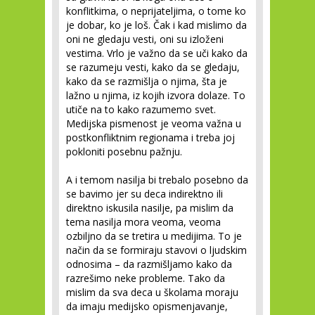
konflitkima, o neprijateljima, o tome ko
je dobar, ko je loš. Čak i kad mislimo da
oni ne gledaju vesti, oni su izloženi
vestima. Vrlo je važno da se uči kako da
se razumeju vesti, kako da se gledaju,
kako da se razmišlja o njima, šta je
lažno u njima, iz kojih izvora dolaze. To
utiče na to kako razumemo svet.
Medijska pismenost je veoma važna u
postkonfliktnim regionama i treba joj
pokloniti posebnu pažnju.
A i temom nasilja bi trebalo posebno da
se bavimo jer su deca indirektno ili
direktno iskusila nasilje, pa mislim da
tema nasilja mora veoma, veoma
ozbiljno da se tretira u medijima. To je
način da se formiraju stavovi o ljudskim
odnosima – da razmišljamo kako da
razrešimo neke probleme. Tako da
mislim da sva deca u školama moraju
da imaju medijsko opismenjavanje,