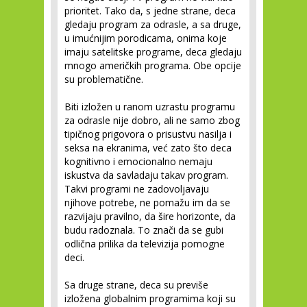
prioritet. Tako da, s jedne strane, deca
gledaju program za odrasle, a sa druge,
u imućnijim porodicama, onima koje
imaju satelitske programe, deca gledaju
mnogo američkih programa. Obe opcije
su problematične.
Biti izložen u ranom uzrastu programu
za odrasle nije dobro, ali ne samo zbog
tipičnog prigovora o prisustvu nasilja i
seksa na ekranima, već zato što deca
kognitivno i emocionalno nemaju
iskustva da savladaju takav program.
Takvi programi ne zadovoljavaju
njihove potrebe, ne pomažu im da se
razvijaju pravilno, da šire horizonte, da
budu radoznala. To znači da se gubi
odlična prilika da televizija pomogne
deci.
Sa druge strane, deca su previše
izložena globalnim programima koji su