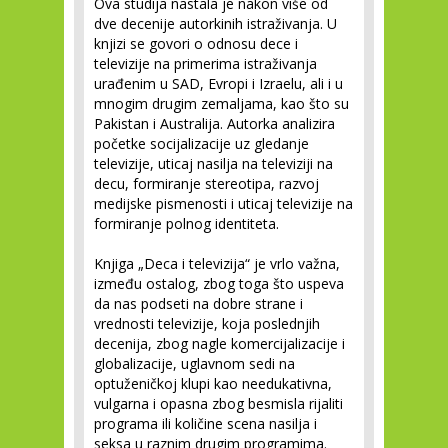
Ova studija nastala je nakon više od
dve decenije autorkinih istraživanja. U
knjizi se govori o odnosu dece i
televizije na primerima istraživanja
urađenim u SAD, Evropi i Izraelu, ali i u
mnogim drugim zemaljama, kao što su
Pakistan i Australija. Autorka analizira
početke socijalizacije uz gledanje
televizije, uticaj nasilja na televiziji na
decu, formiranje stereotipa, razvoj
medijske pismenosti i uticaj televizije na
formiranje polnog identiteta.
Knjiga „Deca i televizija“ je vrlo važna,
između ostalog, zbog toga što uspeva
da nas podseti na dobre strane i
vrednosti televizije, koja poslednjih
decenija, zbog nagle komercijalizacije i
globalizacije, uglavnom sedi na
optuženičkoj klupi kao needukativna,
vulgarna i opasna zbog besmisla rijaliti
programa ili količine scena nasilja i
seksa u raznim drugim programima.