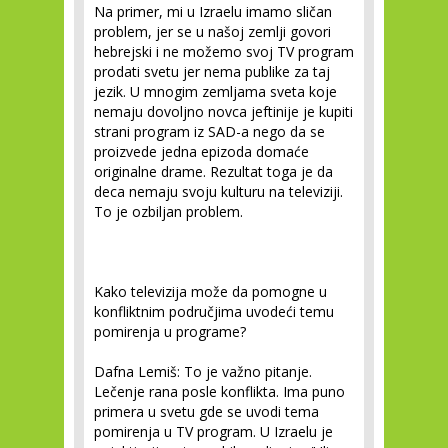
Na primer, mi u Izraelu imamo sličan
problem, jer se u našoj zemlji govori
hebrejski i ne možemo svoj TV program
prodati svetu jer nema publike za taj
jezik. U mnogim zemljama sveta koje
nemaju dovoljno novca jeftinije je kupiti
strani program iz SAD-a nego da se
proizvede jedna epizoda domaće
originalne drame. Rezultat toga je da
deca nemaju svoju kulturu na televiziji.
To je ozbiljan problem.
Kako televizija može da pomogne u
konfliktnim područjima uvodeći temu
pomirenja u programe?
Dafna Lemiš:
To je važno pitanje.
Lečenje rana posle konflikta. Ima puno
primera u svetu gde se uvodi tema
pomirenja u TV program. U Izraelu je