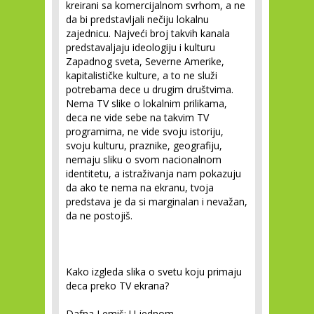
kreirani sa komercijalnom svrhom, a ne
da bi predstavljali nečiju lokalnu
zajednicu. Najveći broj takvih kanala
predstavaljaju ideologiju i kulturu
Zapadnog sveta, Severne Amerike,
kapitalističke kulture, a to ne služi
potrebama dece u drugim društvima.
Nema TV slike o lokalnim prilikama,
deca ne vide sebe na takvim TV
programima, ne vide svoju istoriju,
svoju kulturu, praznike, geografiju,
nemaju sliku o svom nacionalnom
identitetu, a istraživanja nam pokazuju
da ako te nema na ekranu, tvoja
predstava je da si marginalan i nevažan,
da ne postojiš.
Kako izgleda slika o svetu koju primaju
deca preko TV ekrana?
Dafna Lemiš:
U jednom