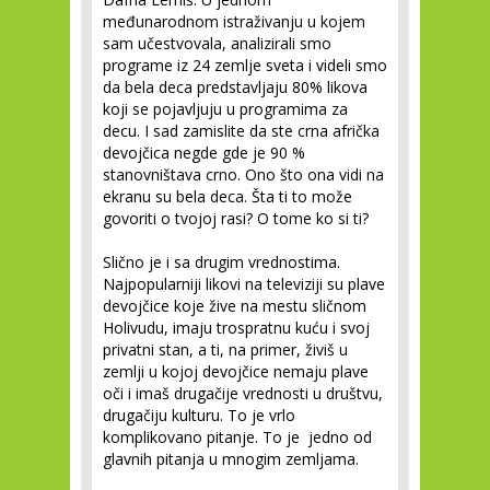
međunarodnom istraživanju u kojem
sam učestvovala, analizirali smo
programe iz 24 zemlje sveta i videli smo
da bela deca predstavljaju 80% likova
koji se pojavljuju u programima za
decu. I sad zamislite da ste crna afrička
devojčica negde gde je 90 %
stanovništava crno. Ono što ona vidi na
ekranu su bela deca. Šta ti to može
govoriti o tvojoj rasi? O tome ko si ti?
Slično je i sa drugim vrednostima.
Najpopularniji likovi na televiziji su plave
devojčice koje žive na mestu sličnom
Holivudu, imaju trospratnu kuću i svoj
privatni stan, a ti, na primer, živiš u
zemlji u kojoj devojčice nemaju plave
oči i imaš drugačije vrednosti u društvu,
drugačiju kulturu. To je vrlo
komplikovano pitanje. To je jedno od
glavnih pitanja u mnogim zemljama.