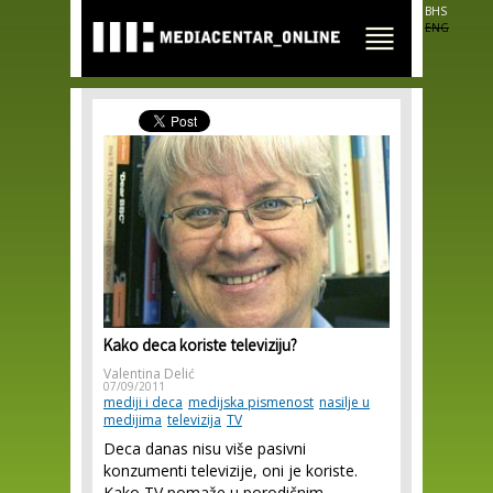
Skip to
BHS
main
ENG
content
Kako deca koriste televiziju?
Valentina Delić
07/09/2011
mediji i deca
medijska pismenost
nasilje u
medijima
televizija
TV
Deca danas nisu više pasivni
konzumenti televizije, oni je koriste.
Kako TV pomaže u porodičnim