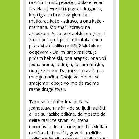
različiti! I u istoj epizodi, dolaze jedan
Izraelac, Jevrejin i njegova drugarica,
koju igra ta izraelska glumica. I
muškarac kaže - zdravo, a ona kaže -
merhaba, što znači ’zdravo’ na
arapskom. A, to je izraelski program. I
zatim pričaju. I jedna od lutaka onda
pita - Vi ste toliko različiti? Mušakrac
odgovara - Da, mi smo različiti. Ja
pričam hebrejski, ona arapski, ona voli
jednu hranu, ja drugu, ja sam muško,
ona je žensko. Da, mi smo različiti na
mnogo načina. Oboje volimo da se
smejemo, oboje volimo da radimo
razne druge stvari.
Tako se o konfliktima priča na
jednostavan način - da su ljudi različiti,
ali da su razlike odlične, da možete da
delite različite stvari. Ali, treba
upoznavati decu sa idejom da izgledati
različito, biti različit, govoriti različite
jezike može biti zabavno, da biti različit