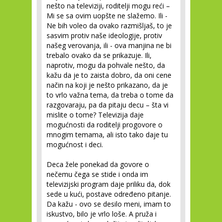
nešto na televiziji, roditelji mogu reći –
Mi se sa ovim uopšte ne slažemo. Ili -
Ne bih voleo da ovako razmišljaš, to je
sasvim protiv naše ideologije, protiv
našeg verovanja, ili - ova manjina ne bi
trebalo ovako da se prikazuje. Ili,
naprotiv, mogu da pohvale nešto, da
kažu da je to zaista dobro, da oni cene
način na koji je nešto prikazano, da je
to vrlo važna tema, da treba o tome da
razgovaraju, pa da pitaju decu – šta vi
mislite o tome? Televizija daje
mogućnosti da roditelji progovore o
mnogim temama, ali isto tako daje tu
mogućnost i deci.
Deca žele ponekad da govore o
nečemu čega se stide i onda im
televizijski program daje priliku da, dok
sede u kući, postave određeno pitanje.
Da kažu - ovo se desilo meni, imam to
iskustvo, bilo je vrlo loše. A pruža i