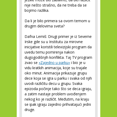
nije nešto strašno, da ne treba da se
bojimo razlika.
Da li je bilo primera sa ovom temom u
drugim delovima sveta?
Dafna Lemiš:
Drugi primer je iz Severne
Irske gde su u Institutu za mirovne
inicijative koristili televizijski program da
uvedu temu pomirenja nakon
dugogodišnjih konflikta. Taj TV program
zvao se
«Zajedno u parku»
i bio je u
vidu kratkih animacija, koje su trajale
oko minut. Animacija prikazuje grupu
dece koja se igra u parku i svaka od njih
uvodi različitu decu u grupu. Svaka
epizoda počinje tako što se deca igraju,
a zatim nastaje problem uvođenjem
nekog ko je različit. Međutim, na kraju
se ipak igraju zajedno prihvatajući jedni
druge.