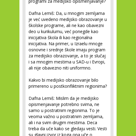
programi za medijsko opismenjavanje?
Dafna Lemiš:
Da, u mnogim zemljama
je već uvedeno medijsko obrazovanje u
školske programe, ali ne kao obavezni
deo u kurikulumu, već ponegde kao
inicijativa škola ili kao regionalna
inicijativa. Na primer, u Izraelu mnoge
osnovne i srednje škole imaju program
za medijsko obrazovanje, a to je slučaj
i sa mnogim mestima u SAD-u i Evropi,
ali nije obavezno niti uniformno.
Kakvo bi medijsko obrazovanje bilo
primereno u postkonfliktnim regionima?
Dafna Lemiš:
Mislim da je medijsko
opismenjavanje potrebno svima, ne
samo u postratnim regionima. To je
veoma važno u postratnim zemljama,
ali i na svim drugim mestima. Deca
treba da uče kako se gledaju vesti. Vesti
su glavni izvor iz koga ona uče o