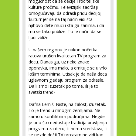
mogućnost da se dečije i roditeljske
kulture prožmu. Televizijski sadržaji
omogućavaju da odrasli priđu dečijoj
’kulturi’ jer se na taj način vidi šta
njihovo dete muči i šta ga zanima, i da
mu se tako približe. To je način da se
ljudi zbliže.
U našem regionu je nakon početka
ratova urušen kvalitetan TV program za
decu. Danas ga, uz neke znake
oporavka, ima malo, a emituje se u vrlo
lošim terminima. Utisak je da naša deca
uglavnom gledaju program za odrasle.
Da li smo izuzetak po tome, ili je to
svetski trend?
Dafna Lemiš:
Niste, na žalost, izuzetak.
To je trend u mnogim zemljama. Ne
samo u konfliktnim područjima. Negde
je ono što nedostaje tradicija pravljenja
programa za decu, ili nema sredstava, ili
se negde dečji TV program ne vidi kao