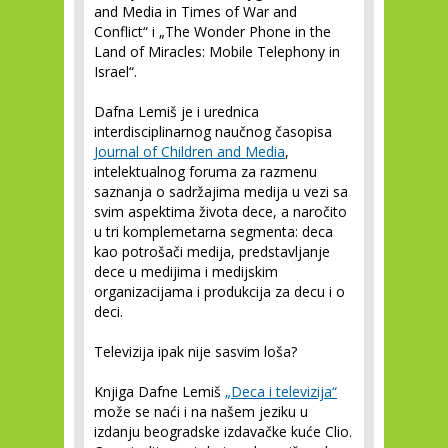
and Media in Times of War and
Conflict“ i „The Wonder Phone in the
Land of Miracles: Mobile Telephony in
Israel“.
Dafna Lemiš je i urednica
interdisciplinarnog naučnog časopisa
Journal of Children and Media
,
intelektualnog foruma za razmenu
saznanja o sadržajima medija u vezi sa
svim aspektima života dece, a naročito
u tri komplemetarna segmenta: deca
kao potrošači medija, predstavljanje
dece u medijima i medijskim
organizacijama i produkcija za decu i o
deci.
Televizija ipak nije sasvim loša?
Knjiga Dafne Lemiš
„Deca i televizija“
može se naći i na našem jeziku u
izdanju beogradske izdavačke kuće Clio.