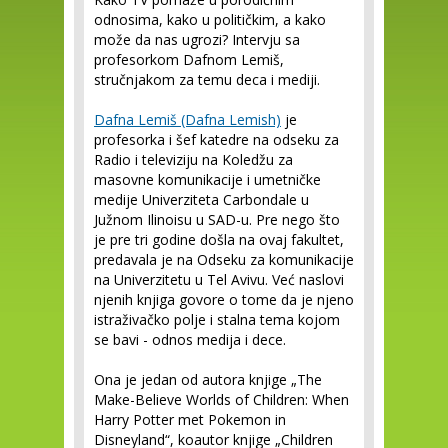
odnosima, kako u političkim, a kako
može da nas ugrozi? Intervju sa
profesorkom Dafnom Lemiš,
stručnjakom za temu deca i mediji.
Dafna Lemiš (Dafna Lemish)
je
profesorka i šef katedre na odseku za
Radio i televiziju na Koledžu za
masovne komunikacije i umetničke
medije Univerziteta Carbondale u
Južnom Ilinoisu u SAD-u. Pre nego što
je pre tri godine došla na ovaj fakultet,
predavala je na Odseku za komunikacije
na Univerzitetu u Tel Avivu. Već naslovi
njenih knjiga govore o tome da je njeno
istraživačko polje i stalna tema kojom
se bavi - odnos medija i dece.
Ona je jedan od autora knjige „The
Make-Believe Worlds of Children: When
Harry Potter met Pokemon in
Disneyland“, koautor knjige „Children