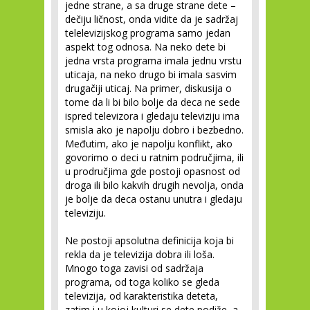
jedne strane, a sa druge strane dete –
dečiju ličnost, onda vidite da je sadržaj
telelevizijskog programa samo jedan
aspekt tog odnosa. Na neko dete bi
jedna vrsta programa imala jednu vrstu
uticaja, na neko drugo bi imala sasvim
drugačiji uticaj. Na primer, diskusija o
tome da li bi bilo bolje da deca ne sede
ispred televizora i gledaju televiziju ima
smisla ako je napolju dobro i bezbedno.
Međutim, ako je napolju konflikt, ako
govorimo o deci u ratnim područjima, ili
u prodručjima gde postoji opasnost od
droga ili bilo kakvih drugih nevolja, onda
je bolje da deca ostanu unutra i gledaju
televiziju.
Ne postoji apsolutna definicija koja bi
rekla da je televizija dobra ili loša.
Mnogo toga zavisi od sadržaja
programa, od toga koliko se gleda
televizija, od karakteristika deteta,
zatim i u kojoj kulturi se dete podiže, a