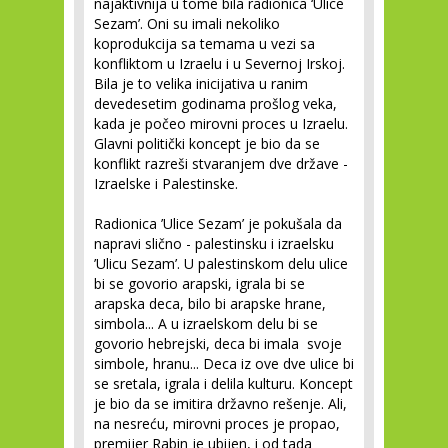
najaktivnija u tome bila radionica ‘Ulice
Sezam’. Oni su imali nekoliko
koprodukcija sa temama u vezi sa
konfliktom u Izraelu i u Severnoj Irskoj.
Bila je to velika inicijativa u ranim
devedesetim godinama prošlog veka,
kada je počeo mirovni proces u Izraelu.
Glavni politički koncept je bio da se
konflikt razreši stvaranjem dve države -
Izraelske i Palestinske.
Radionica ’Ulice Sezam’ je pokušala da
napravi slično - palestinsku i izraelsku
’Ulicu Sezam’. U palestinskom delu ulice
bi se govorio arapski, igrala bi se
arapska deca, bilo bi arapske hrane,
simbola... A u izraelskom delu bi se
govorio hebrejski, deca bi imala svoje
simbole, hranu... Deca iz ove dve ulice bi
se sretala, igrala i delila kulturu. Koncept
je bio da se imitira državno rešenje. Ali,
na nesreću, mirovni proces je propao,
premijer Rabin je ubijen, i od tada