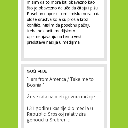
mislim da to mora biti obavezno kao
što je obavezno da uče da čitaju i pišu.
Poseban napor u tom smislu moraju da
ulože društva koja su prošla kroz
konflikt. Mislim da posebnu pažnju
treba pokloniti medijskom
opismenjavanju na temu vesti i
predstave nasilja u medijima.
NAJČITANIJE
'I am from America / Take me to
Bosnia!'
Žrtve rata na meti govora mržnje
I 31 godinu kasnije dio medija u
Republici Srpskoj relativizira
genocid u Srebrenici