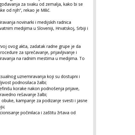
lagođavanja za svaku od zemalja, kako bi se
 od njih“, rekao je Milić.
ravanja novinarki i medijskih radnica
atnim medijima u Sloveniji, Hrvatskoj, Srbiji i
azvoj ovog akta, zadatak radne grupe je da
procedure za sprečavanje, prijavljivanje i
iravanja na radnim mestima u medijima. To
ksualnog uznemiravanja koji su dostupni i
jivost podnosilaca žalbi;
definišu korake nakon podnošenja prijave,
avedno rešavanje žalbi;
 obuke, kampanje za podizanje svesti i jasne
ju;
ionisanje počinilaca i zaštitu žrtava od