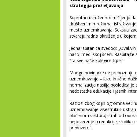
strategija preživljavanja
Suprotno uvreženom mišljenju da s
društvenim mrežama, istraživanje
mesto uznemiravanja. Seksualizaci
stvaraju radno okruženje u kojem 
Jedna ispitanica svedoči: „Ovakvih
našoj medijskoj sceni. Raspitajte 
šta sve naše kolegice trpe.“
Mnoge novinarke ne prepoznaju 
uznemiravanje – iako ih lično doži
normalizacija nasilja posledica je 
nedostatka edukacije i jasnih intern
Razlozi zbog kojih ogromna većina 
uznemiravanje višestruki su: strah
plaćenom sektoru; strah od odmazd
nepoverenje u redakcije, sindikate i
preduzeto“.