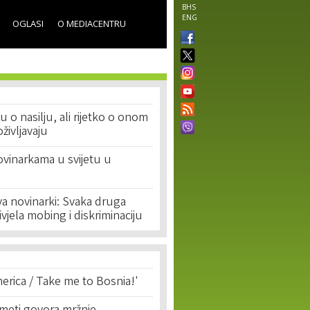
BHS
ENG
OGLASI
O MEDIACENTRU
u o nasilju, ali rijetko o onom
življavaju
ovinarkama u svijetu u
a novinarki: Svaka druga
ivjela mobing i diskriminaciju
erica / Take me to Bosnia!'