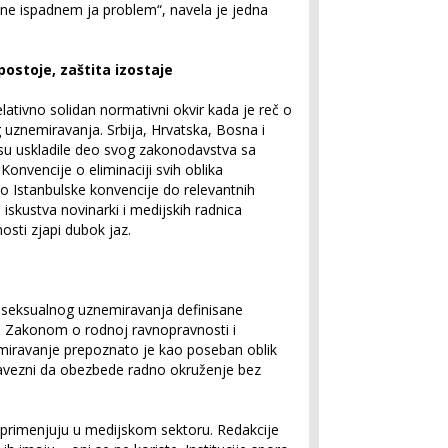
 ne ispadnem ja problem“, navela je jedna
postoje, zaštita izostaje
lativno solidan normativni okvir kada je reč o
g uznemiravanja. Srbija, Hrvatska, Bosna i
 su uskladile deo svog zakonodavstva sa
nvencije o eliminaciji svih oblika
o Istanbulske konvencije do relevantnih
 iskustva novinarki i medijskih radnica
osti zjapi dubok jaz.
 i seksualnog uznemiravanja definisane
, Zakonom o rodnoj ravnopravnosti i
iravanje prepoznato je kao poseban oblik
bavezni da obezbede radno okruženje bez
 primenjuju u medijskom sektoru. Redakcije