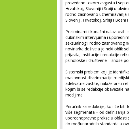
provedeno tokom avgusta i septem
Hrvatskoj, Sloveniji i Srbiji u ok
rodno zasnovano uznemiravanja na
Sloveniji, Hrvatskoj, Srbiji i Bosni 
Preliminarni i konačni nalazi ovih
dubinskim intervjuima i uporednim
seksualnog i rodno zasnovanog na
novinarka doživela je neki oblik s
prijavila, institucije i redakcije r
psihološke i društvene – snose po
Sistemski problem koji je identifik
masovnost diskriminacije medijskih
adekvatne zaštite, nalaže brzu i ef
kojim bi se redakcije obavezale na
medijima.
Priručnik za redakcije, koji će biti
više segmenata – od definisanja p
uporednopravne prakse u oblasti 
do međunarodnih standarda u ovoj