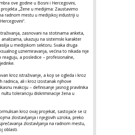
bra ove godine u Bosni i Hercegovini,
viru projekta „Žene u medijima: Zaustavimo
 radnom mestu u medijskoj industriji u
i Hercegovini“.
 istraživanja, zasnovani na stotinama anketa,
 analizama, ukazuju na sistemski karakter
silja u medijskom sektoru. Svaka druga
eksualnog uznemiravanja, većina to nikada nije
etko reaguju, a posledice – profesionalne,
jedinke.
ovan kroz istraživanje, a koji se ogleda i kroz
 radnica, ali i kroz izostanak njihove
ikasnu reakciju – definisanje jasnog pravilnika
 nultu toleranciju diskriminacije žena u
 formulisan kroz ovaj projekat, sastojaće se iz
ojma zlostavljanja i njegovih uzroka, preko
sprečavanja zlostavljanja na radnom mestu,
 oblasti.