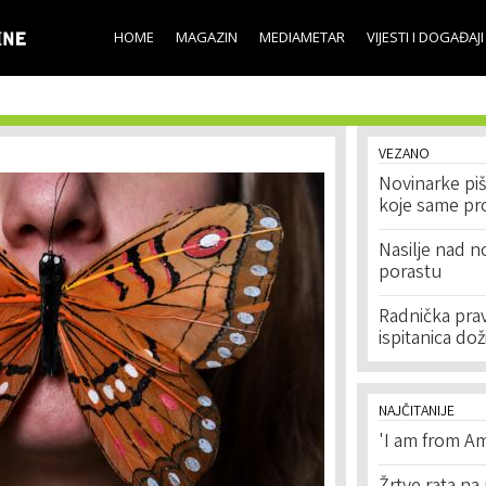
Skip to
main
HOME
MAGAZIN
MEDIAMETAR
VIJESTI I DOGAĐAJI
content
VEZANO
Novinarke piš
koje same pro
Nasilje nad n
porastu
Radnička prav
ispitanica dož
NAJČITANIJE
'I am from Am