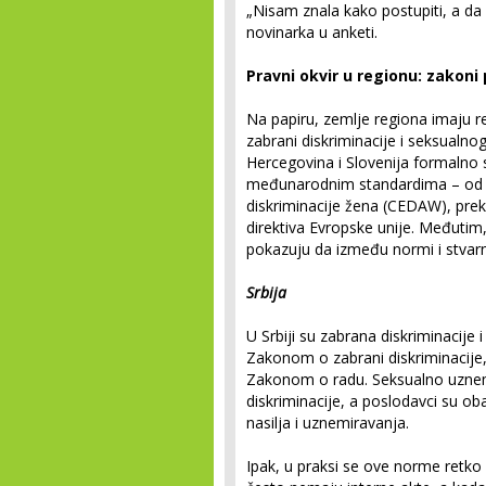
„Nisam znala kako postupiti, a da
novinarka u anketi.
Pravni okvir u regionu: zakoni 
Na papiru, zemlje regiona imaju re
zabrani diskriminacije i seksualno
Hercegovina i Slovenija formalno
međunarodnim standardima – od Ko
diskriminacije žena (CEDAW), prek
direktiva Evropske unije. Međutim,
pokazuju da između normi i stvarn
Srbija
U Srbiji su zabrana diskriminacije
Zakonom o zabrani diskriminacije
Zakonom o radu. Seksualno uznem
diskriminacije, a poslodavci su o
nasilja i uznemiravanja.
Ipak, u praksi se ove norme retko