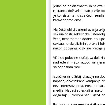
Jedan od najalarmantnijih nalaza i
ispitanica doživela jedan ili više
je konzistentan u sve četiri zemlje
karakter problema.
Najčešći oblici uznemiravanja uklj
seksualnosti; seksističke i stere
žena; neprimerene dodire, poljupce
seksualno eksplicitnih poruka i fot
nakon odbijanja; ozbiljne pretnje; 
Više od polovine slučajeva dolazi 
nadređenih – što razotkriva hijera
sa odnosima moći.
Istraživanje u Srbiji ukazuje na do
napade, orkestrirane kampanje disk
nezainteresovanost. Posebno su ug
medija. Napadi su eskalirali nakon p
događaje u Novom Sadu 2024. go
Redakcija kao mesto rizika – n