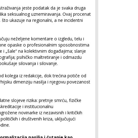
straživanja jeste podatak da je svaka druga
 oblika seksualnog uznemiravanja. Ovaj procenat
, što ukazuje na regionalni, a ne incidentni
učuju neželjene komentare o izgledu, telu i
otipne opaske o profesionalnim sposobnostima
 i „šale“ na kolektivnim događajima; slanje
ografija; psihičko maltretiranje i odmazdu
pokušaje silovanja i silovanje.
od kolega iz redakcije, dok trećina potiče od
rhijsku dimenziju nasilja i njegovu povezanost
datne slojeve rizika: pretnje smrću, fizičke
reditacije i institucionalnu
rožene novinarke iz nezavisnih i kritičkih
olitičkih i društvenih kriza, uključujući
dine.
ormalizacija nasilja i ćutanje kao