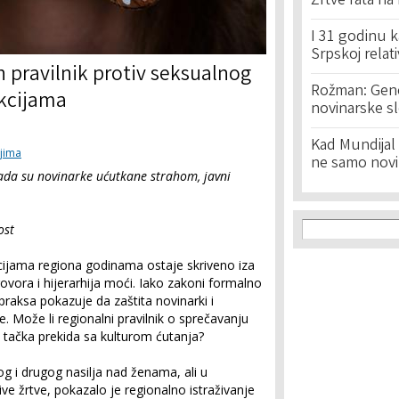
Žrtve rata na
I 31 godinu k
Srpskoj relat
 pravilnik protiv seksualnog
Rožman: Geno
kcijama
novinarske s
Kad Mundijal 
ijima
ne samo novi
 Kada su novinarke ućutkane strahom, javni
Search f
Search
ost
ijama regiona godinama ostaje skriveno iza
govora i hijerarhija moći. Iako zakoni formalno
, praksa pokazuje da zaštita novinarki i
e. Može li regionalni pravilnik o sprečavanju
 tačka prekida sa kulturom ćutanja?
g i drugog nasilja nad ženama, ali u
e žrtve, pokazalo je regionalno istraživanje