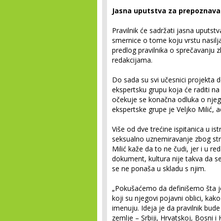
Jasna uputstva za prepoznava
Pravilnik će sadržati jasna uputs
smernice o tome koju vrstu nasilja 
predlog pravilnika o sprečavanju z
redakcijama.
Do sada su svi učesnici projekta 
ekspertsku grupu koja će raditi n
očekuje se konačna odluka o njego
ekspertske grupe je Veljko Milić, 
Više od dve trećine ispitanica u is
seksualno uznemiravanje zbog str
Milić kaže da to ne čudi, jer i u 
dokument, kultura nije takva da se 
se ne ponaša u skladu s njim.
„Pokušaćemo da definišemo šta je 
koji su njegovi pojavni oblici, kak
imenuju. Ideja je da pravilnik bud
zemlje – Srbiji, Hrvatskoj, Bosni i