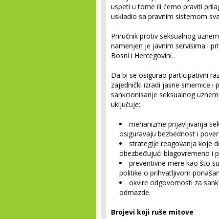
uspeti u tome ili ćemo praviti pri
uskladio sa pravnim sistemom svake
Priručnik protiv seksualnog uznemi
namenjen je javnim servisima i priv
Bosni i Hercegovini.
Da bi se osigurao participativni r
zajednički izradi jasne smernice i 
sankcionisanje seksualnog uznem
uključuje:
mehanizme prijavljivanja se
osiguravaju bezbednost i poverl
strategije reagovanja koje 
obezbeđujući blagovremeno i pr
preventivne mere kao što su
politike o prihvatljivom ponašan
okvire odgovornosti za sankc
odmazde.
Brojevi koji ruše mitove