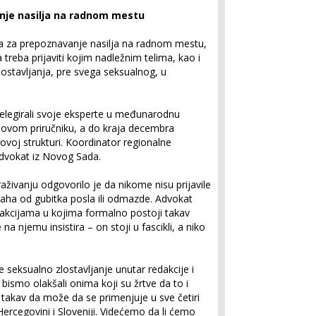
nje nasilja na radnom mestu
tva za prepoznavanje nasilja na radnom mestu,
treba prijaviti kojim nadležnim telima, kao i
lostavljanja, pre svega seksualnog, u
delegirali svoje eksperte u međunarodnu
a ovom priručniku, a do kraja decembra
voj strukturi. Koordinator regionalne
advokat iz Novog Sada.
traživanju odgovorilo je da nikome nisu prijavile
aha od gubitka posla ili odmazde. Advokat
redakcijama u kojima formalno postoji takav
na njemu insistira – on stoji u fascikli, a niko
seksualno zlostavljanje unutar redakcije i
o bismo olakšali onima koji su žrtve da to i
e takav da može da se primenjuje u sve četiri
 Hercegovini i Sloveniji. Videćemo da li ćemo