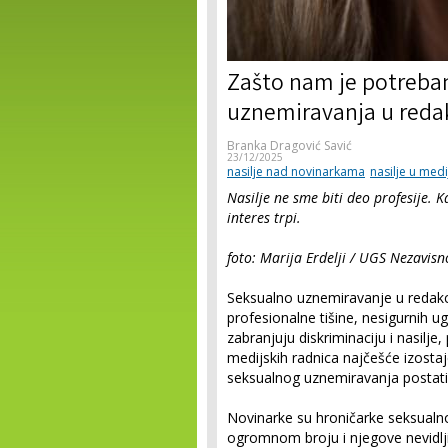
Zašto nam je potreban
uznemiravanja u reda
Branka Dragović Savić
23/12/2025
nasilje nad novinarkama
nasilje u med
Nasilje ne sme biti deo profesije.
interes trpi.
foto: Marija Erdelji / UGS Nezavisn
Seksualno uznemiravanje u redakc
profesionalne tišine, nesigurnih u
zabranjuju diskriminaciju i nasilje
medijskih radnica najčešće izostaj
seksualnog uznemiravanja postati
Novinarke su hroničarke seksualno
ogromnom broju i njegove nevidljiv