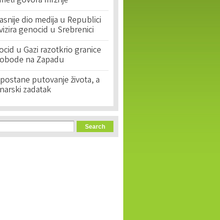
 meti govora mržnje
asnije dio medija u Republici
ivizira genocid u Srebrenici
cid u Gazi razotkrio granice
lobode na Zapadu
postane putovanje života, a
narski zadatak
orm