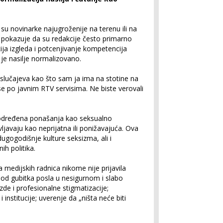
u novinarke najugroženije na terenu ili na
 pokazuje da su redakcije često primarno
ja izgleda i potcenjivanje kompetencija
je nasilje normalizovano.
 slučajeva kao što sam ja ima na stotine na
se po javnim RTV servisima. Ne biste verovali
određena ponašanja kao seksualno
vljavaju kao neprijatna ili ponižavajuća. Ova
dugogodišnje kulture seksizma, ali i
ih politika.
medijskih radnica nikome nije prijavila
 od gubitka posla u nesigurnom i slabo
e i profesionalne stigmatizacije;
 institucije; uverenje da „ništa neće biti