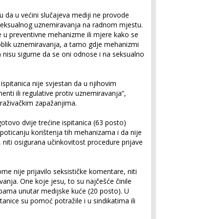
u da u većini slučajeva mediji ne provode
 seksualnog uznemiravanja na radnom mjestu.
 u preventivne mehanizme ili mjere kako se
 oblik uznemiravanja, a tamo gdje mehanizmi
a nisu sigurne da se oni odnose i na seksualno
ispitanica nije svjestan da u njihovim
ti ili regulative protiv uznemiravanja“,
traživačkim zapažanjima.
tovo dvije trećine ispitanica (63 posto)
poticanju korištenja tih mehanizama i da nije
niti osigurana učinkovitost procedure prijave
ome nije prijavilo seksističke komentare, niti
anja. One koje jesu, to su najčešće činile
žbama unutar medijske kuće (20 posto). U
anice su pomoć potražile i u sindikatima ili