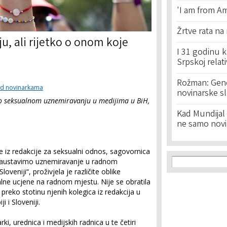
'I am from Am
Žrtve rata na
ju, ali rijetko o onom koje
I 31 godinu k
Srpskoj relat
Rožman: Geno
nad novinarkama
novinarske s
a o seksualnom uznemiravanju u medijima u BiH,
Kad Mundijal 
ne samo novi
 iz redakcije za seksualni odnos, sagovornica
Search f
Search
Zaustavimo uznemiravanje u radnom
loveniji“, proživjela je različite oblike
alne ucjene na radnom mjestu. Nije se obratila
preko stotinu njenih kolegica iz redakcija u
i i Sloveniji.
ki, urednica i medijskih radnica u te četiri