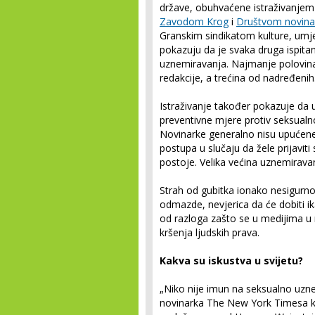
države, obuhvaćene istraživanjem
Zavodom Krog
i
Društvom novinar
Granskim sindikatom kulture, umje
pokazuju da je svaka druga ispitani
uznemiravanja. Najmanje polovina 
redakcije, a trećina od nadređenih
Istraživanje također pokazuje da 
preventivne mjere protiv seksual
Novinarke generalno nisu upućene
postupa u slučaju da žele prijavi
postoje. Velika većina uznemiravanj
Strah od gubitka ionako nesigurn
odmazde, nevjerica da će dobiti i
od razloga zašto se u medijima u r
kršenja ljudskih prava.
Kakva su iskustva u svijetu?
„Niko nije imun na seksualno uzn
novinarka The New York Timesa ko