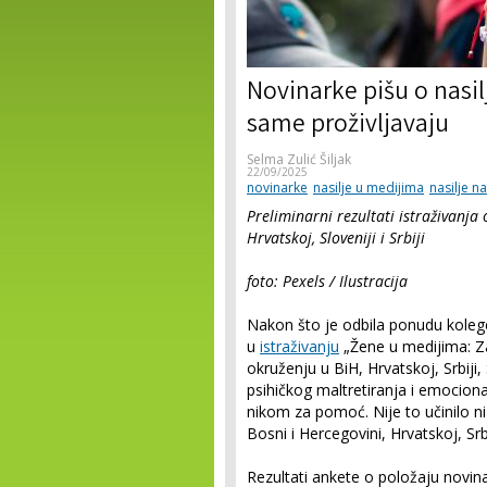
Novinarke pišu o nasil
same proživljavaju
Selma Zulić Šiljak
22/09/2025
novinarke
nasilje u medijima
nasilje 
Preliminarni rezultati istraživanj
Hrvatskoj, Sloveniji i Srbiji
foto: Pexels / Ilustracija
Nakon što je odbila ponudu kolege
u
istraživanju
„Žene u medijima: 
okruženju u BiH, Hrvatskoj, Srbiji, S
psihičkog maltretiranja i emocion
nikom za pomoć. Nije to učinilo ni 
Bosni i Hercegovini, Hrvatskoj, Srbij
Rezultati ankete o položaju novinar