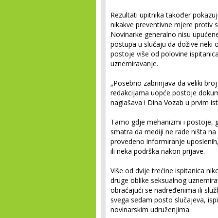
Rezultati upitnika također pokazuj
nikakve preventivne mjere protiv
Novinarke generalno nisu upućene
postupa u slučaju da dožive neki
postoje više od polovine ispitanic
uznemiravanje.
„Posebno zabrinjava da veliki broj 
redakcijama uopće postoje dokumen
naglašava i Dina Vozab u prvim is
Tamo gdje mehanizmi i postoje, go
smatra da mediji ne rade ništa na 
provedeno informiranje uposlenih, 
ili neka podrška nakon prijave.
Više od dvije trećine ispitanica nik
druge oblike seksualnog uznemirav
obraćajući se nadređenima ili slu
svega sedam posto slučajeva, ispit
novinarskim udruženjima.