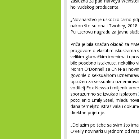
zaslužna za pad Harveya Weinstei
holivudskog producenta.
„Novinarstvo je uskočilo tamo gdj
nakon što su ona i Twohey, 2018. 
Pulitzerovu nagradu za javnu služ
Priča je bila snažan okidač za #M
progovore o vlastitim iskustvima 
velikim glumačkim imenima i upos
bile posebno istaknute, nekoliko vid
Norah O'Donnell sa CNN-a i novi
govorile o seksualnom uznemiravanj
optužen za seksualno uznemiravanje 
voditelj Fox Newsa i miljenik ame
sporazumno se izvukao isplatom
potcijenio Emily Steel, mlađu nov
dana temeljito istraživala i doku
direktne prijetnje.
„Dolazim po tebe sa svim što imam 
O’Relly novinarki u jednom od raz