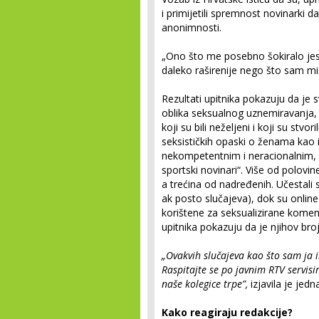
i primijetili spremnost novinarki 
anonimnosti.
„Ono što me posebno šokiralo jes
daleko raširenije nego što sam mis
Rezultati upitnika pokazuju da je sv
oblika seksualnog uznemiravanja, 
koji su bili neželjeni i koji su stvo
seksističkih opaski o ženama kao 
nekompetentnim i neracionalnim,
sportski novinari“. Više od polovin
a trećina od nadređenih. Učestali 
ak posto slučajeva), dok su onlin
korištene za seksualizirane komen
upitnika pokazuju da je njihov bro
„Ovakvih slučajeva kao što sam ja 
Raspitajte se po javnim RTV servisim
naše kolegice trpe”,
izjavila je jedn
Kako reagiraju redakcije?