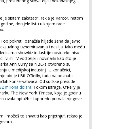
na, presuđenog silovatelja i nekadašnjeg
e je sistem zakazao“, rekla je Kantor, netom
godine, donijele listu u kojem rade
bu.
eToo pokret i osnažila hiljade žena da javno
seksualnog uznemiravanja i nasilja. Iako među
lenicama showbiz industrije novinarke nisu
ljivijih TV voditeljki i novinarki kao što je
narka Ann Curry sa NBC-a otvoreno su
u u medijskoj industriji. U konačnici,
bio je i Bill O’Reilly, tada najpoznatiji
ričkih konzervativaca. Od sudske presude
32 miliona dolara
. Tokom istrage, O’Relly je
inarku The New York Timesa, koja je godinu
mentovala optužbe i uporedo primala njegove
i možeš to shvatiti kao prijetnju“, rekao je
govora.