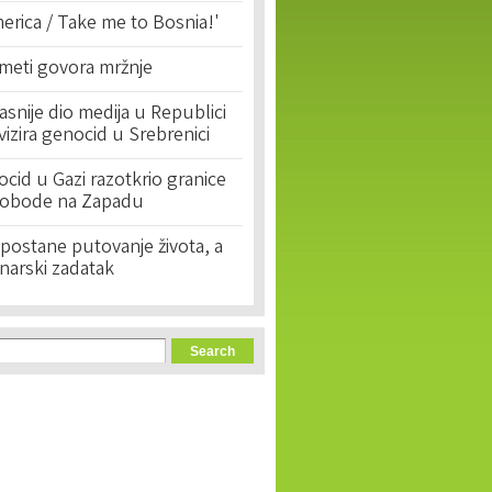
erica / Take me to Bosnia!'
 meti govora mržnje
asnije dio medija u Republici
ivizira genocid u Srebrenici
cid u Gazi razotkrio granice
lobode na Zapadu
postane putovanje života, a
narski zadatak
orm