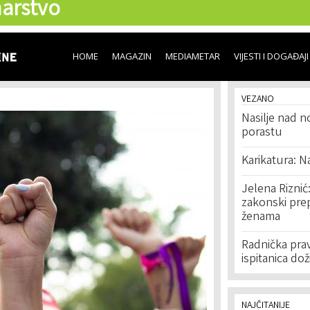
arstvo
Skip to
main
content
HOME
MAGAZIN
MEDIAMETAR
VIJESTI I DOGAĐAJI
VEZANO
Nasilje nad n
porastu
Karikatura: N
Jelena Riznić
zakonski prep
ženama
Radnička prav
ispitanica dož
NAJČITANIJE