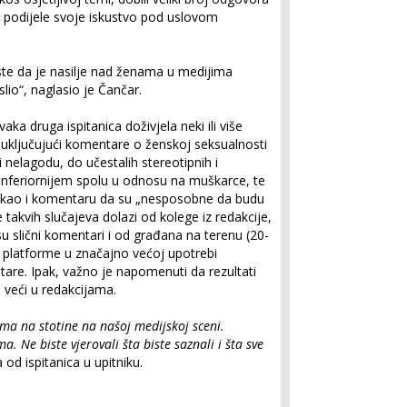
da podijele svoje iskustvo pod uslovom
te da je nasilje nad ženama u medijima
lio“, naglasio je Čančar.
aka druga ispitanica doživjela neki ili više
uključujući komentare o ženskoj seksualnosti
rili nelagodu, do učestalih stereotipnih i
inferiornijem spolu u odnosu na muškarce, te
 kao i komentaru da su „nesposobne da budu
e takvih slučajeva dolazi od kolege iz redakcije,
su slični komentari i od građana na terenu (20-
e platforme u značajno većoj upotrebi
tare. Ipak, važno je napomenuti da rezultati
j veći u redakcijama.
ima na stotine na našoj medijskoj sceni.
a. Ne biste vjerovali šta biste saznali i šta sve
a od ispitanica u upitniku.