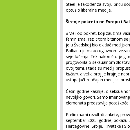
Steel je također za svoju priču dob
optužio liberalne medije.
Širenje pokreta ne Evropu i Ba
#MeToo pokret, koji zauzima važn
feminizma, različitom brzinom se p
je u Švedskoj bio okidač medijsk
Balkanu je ostao uglavnom vezan 
svjedočenja. Tek nakon što je glu
progovorila o seksualnom zlostavlj
ovoj temi. I tada su mediji propusti
kućom
, a veliki broj je krajnje ne
ustupajući značajan medijski pros
Četiri godine kasnije, o seksualno
nevoljko govori. Samo imenovanje 
elemenata predstavlja poteškoć
Preliminarni rezultati ankete, pro
septembar 2025. godine, pokazuju 
Hercegovine, Srbije, Hrvatske i Sl