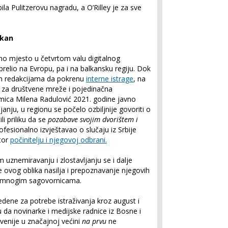
ila Pulitzerovu nagradu, a O’Rilley je za sve
lkan
o mjesto u četvrtom valu digitalnog
relio na Evropu, pa i na balkansku regiju. Dok
im redakcijama da pokrenu
interne istrage
, na
za društvene mreže i pojedinačna
mica Milena Radulović 2021. godine javno
anju, u regionu se počelo ozbiljnije govoriti o
li priliku da se
pozabave svojim dvorištem i
profesionalno izvještavao o slučaju iz Srbije
tor
počinitelju i njegovoj odbrani.
m uznemiravanju i zlostavljanju se i dalje
ovog oblika nasilja i prepoznavanje njegovih
e mnogim sagovornicama.
vedene za potrebe istraživanja kroz august i
da novinarke i medijske radnice iz Bosne i
ovenije u značajnoj većini
na prvu
ne