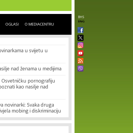
BHS
ENG
OGLASI
O MEDIACENTRU
ovinarkama u svijetu u
asilje nad ženama u medijima
: Osvetničku pornografiju
oznati kao nasilje nad
a novinarki: Svaka druga
ivjela mobing i diskriminaciju