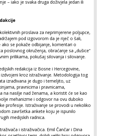
e – iako je svaka druga doživjela jedan ili
edakcije
 kolektivnih proslava za neprimjerene poljupce,
adržajem pod izgovorom da je riječ o šali,
je ako se pokaže odbijanje, komentari o
ica poslovnog okruženja, obraćanje sa „dušice“
vnim prilikama, pokušaj silovanja i silovanje.
dijskih redakcija iz Bosne i Hercegovine,
su izdvojeni kroz istraživanje. Metodologija tog
a izrađivana je dugo i temeljito, uz
kinjama, pravnicima i pravnicama,
a na nasilje nad ženama, a koristit će se kao
 bolje mehanizme i odgovor na ovu duboko
e profesije. Istraživanje se provodi u nekoliko
vodom završetka ankete koju je ispunilo
rugih medijskih radnica.
traživača i istraživačica. Emil Čančar i Dina
kos osjetljivoj temi, dobili veliki broj odgovora