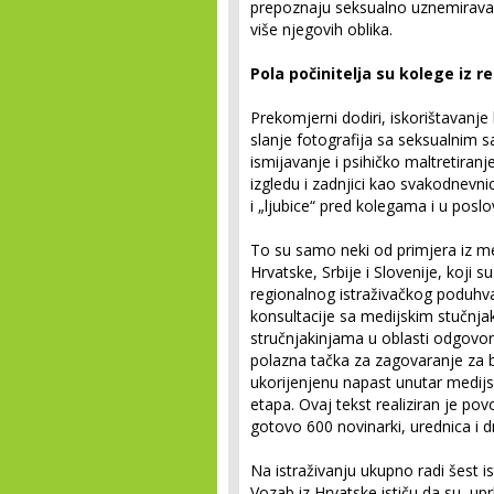
prepoznaju seksualno uznemiravanj
više njegovih oblika.
Pola počinitelja su kolege iz r
Prekomjerni dodiri, iskorištavanje
slanje fotografija sa seksualnim s
ismijavanje i psihičko maltretiran
izgledu i zadnjici kao svakodnevn
i „ljubice“ pred kolegama i u poslo
To su samo neki od primjera iz me
Hrvatske, Srbije i Slovenije, koji 
regionalnog istraživačkog poduhvat
konsultacije sa medijskim stučnja
stručnjakinjama u oblasti odgovor
polazna tačka za zagovaranje za
ukorijenjenu napast unutar medijsk
etapa. Ovaj tekst realiziran je po
gotovo 600 novinarki, urednica i d
Na istraživanju ukupno radi šest is
Vozab iz Hrvatske ističu da su, upr