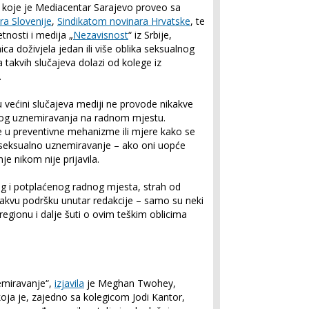
 koje je Mediacentar Sarajevo proveo sa
a Slovenije
,
Sindikatom novinara Hrvatske
, te
tnosti i medija „
Nezavisnost
“ iz Srbije,
ca doživjela jedan ili više oblika seksualnog
takvih slučajeva dolazi od kolege iz
.
u većini slučajeva mediji ne provode nikakve
nog uznemiravanja na radnom mjestu.
 u preventivne mehanizme ili mjere kako se
ti seksualno uznemiravanje – ako oni uopće
e nikom nije prijavila.
og i potplaćenog radnog mjesta, strah od
kakvu podršku unutar redakcije – samo su neki
egionu i dalje šuti o ovim teškim oblicima
emiravanje“,
izjavila
je Meghan Twohey,
ja je, zajedno sa kolegicom Jodi Kantor,