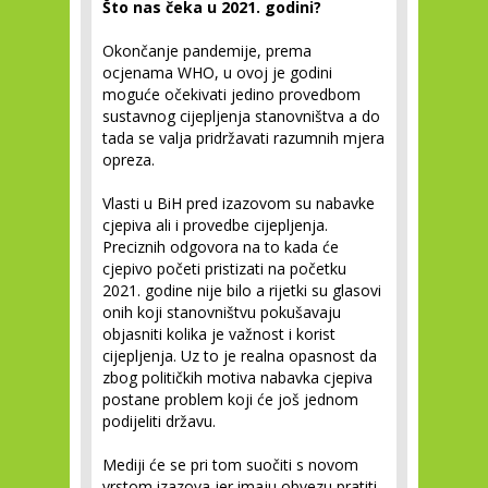
Što nas čeka u 2021. godini?
Okončanje pandemije, prema
ocjenama WHO, u ovoj je godini
moguće očekivati jedino provedbom
sustavnog cijepljenja stanovništva a do
tada se valja pridržavati razumnih mjera
opreza.
Vlasti u BiH pred izazovom su nabavke
cjepiva ali i provedbe cijepljenja.
Preciznih odgovora na to kada će
cjepivo početi pristizati na početku
2021. godine nije bilo a rijetki su glasovi
onih koji stanovništvu pokušavaju
objasniti kolika je važnost i korist
cijepljenja. Uz to je realna opasnost da
zbog političkih motiva nabavka cjepiva
postane problem koji će još jednom
podijeliti državu.
Mediji će se pri tom suočiti s novom
vrstom izazova jer imaju obvezu pratiti