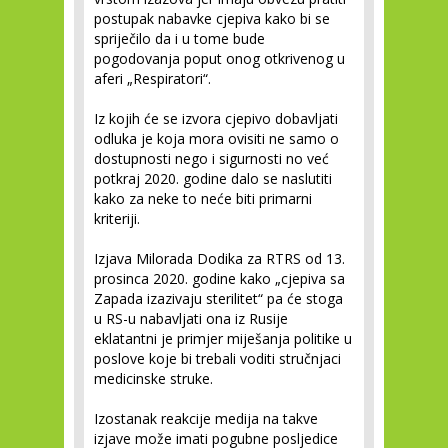
postupak nabavke cjepiva kako bi se
spriječilo da i u tome bude
pogodovanja poput onog otkrivenog u
aferi „Respiratori“.
Iz kojih će se izvora cjepivo dobavljati
odluka je koja mora ovisiti ne samo o
dostupnosti nego i sigurnosti no već
potkraj 2020. godine dalo se naslutiti
kako za neke to neće biti primarni
kriteriji.
Izjava Milorada Dodika za RTRS od 13.
prosinca 2020. godine kako „cjepiva sa
Zapada izazivaju sterilitet“ pa će stoga
u RS-u nabavljati ona iz Rusije
eklatantni je primjer miješanja politike u
poslove koje bi trebali voditi stručnjaci
medicinske struke.
Izostanak reakcije medija na takve
izjave može imati pogubne posljedice