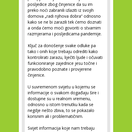
posljedice zbog činjenice da su im
preko noći zabranili izlaziti iz svojih
domova „radi njihova dobra“ odnosno
kako se ne bi zarazili tek ćemo doznati
a onda ćemo moći govoriti o stvarnim
razmjerama i posljedicama pandemije.
Ključ za donošenje svake odluke pa
tako i onih koje trebaju odrediti kako
kontrolirati zarazu, liječiti ljude i očuvati
funkcioniranje zajednice jesu točne i
pravodobno poznate i provjerene
činjenice.
U suvremenom svijetu u kojemu se
informacije o svakom događaju šire i
dostupne su u realnom vremenu,
odnosno u istom trenutku kada se
negdje nešto zbiva, to se pokazalo
korisnim ali i problematičnim.
Svijet informacija koje nam trebaju