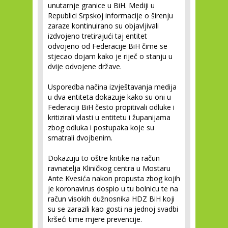
unutarnje granice u BiH. Mediji u
Republici Srpskoj informacije o širenju
zaraze kontinuirano su objavljivali
izdvojeno tretirajući taj entitet
odvojeno od Federacije BiH čime se
stjecao dojam kako je riječ o stanju u
dvije odvojene države.
Usporedba načina izvještavanja medija
u dva entiteta dokazuje kako su oni u
Federaciji BiH često propitivali odluke i
kritizirali vlasti u entitetu i županijama
zbog odluka i postupaka koje su
smatrali dvojbenim.
Dokazuju to oštre kritike na račun
ravnatelja Kliničkog centra u Mostaru
Ante Kvesića nakon propusta zbog kojih
je koronavirus dospio u tu bolnicu te na
račun visokih dužnosnika HDZ BiH koji
su se zarazili kao gosti na jednoj svadbi
kršeći time mjere prevencije.