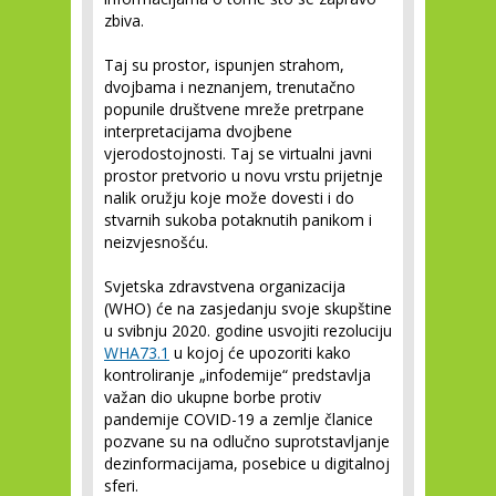
zbiva.
Taj su prostor, ispunjen strahom,
dvojbama i neznanjem, trenutačno
popunile društvene mreže pretrpane
interpretacijama dvojbene
vjerodostojnosti. Taj se virtualni javni
prostor pretvorio u novu vrstu prijetnje
nalik oružju koje može dovesti i do
stvarnih sukoba potaknutih panikom i
neizvjesnošću.
Svjetska zdravstvena organizacija
(WHO) će na zasjedanju svoje skupštine
u svibnju 2020. godine usvojiti rezoluciju
WHA73.1
u kojoj će upozoriti kako
kontroliranje „infodemije“ predstavlja
važan dio ukupne borbe protiv
pandemije COVID-19 a zemlje članice
pozvane su na odlučno suprotstavljanje
dezinformacijama, posebice u digitalnoj
sferi.