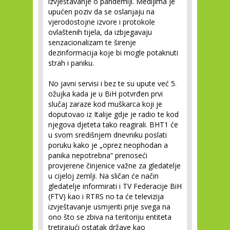
izvještavanje o pandemiji. Medijima je
upućen poziv da se oslanjaju na
vjerodostojne izvore i protokole
ovlaštenih tijela, da izbjegavaju
senzacionalizam te širenje
dezinformacija koje bi mogle potaknuti
strah i paniku.
No javni servisi i bez te su upute već 5.
ožujka kada je u BiH potvrđen prvi
slučaj zaraze kod muškarca koji je
doputovao iz Italije gdje je radio te kod
njegova djeteta tako reagirali. BHT1 će
u svom središnjem dnevniku poslati
poruku kako je „oprez neophodan a
panika nepotrebna“ prenoseći
provjerene činjenice važne za gledatelje
u cijeloj zemlji. Na sličan će način
gledatelje informirati i TV Federacije BiH
(FTV) kao i RTRS no ta će televizija
izvještavanje usmjeriti prije svega na
ono što se zbiva na teritoriju entiteta
tretirajući ostatak države kao