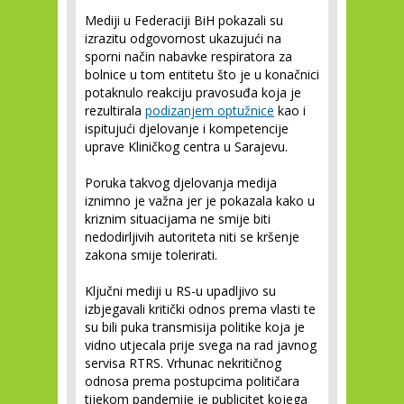
Mediji u Federaciji BiH pokazali su
izrazitu odgovornost ukazujući na
sporni način nabavke respiratora za
bolnice u tom entitetu što je u konačnici
potaknulo reakciju pravosuđa koja je
rezultirala
podizanjem optužnice
kao i
ispitujući djelovanje i kompetencije
uprave Kliničkog centra u Sarajevu.
Poruka takvog djelovanja medija
iznimno je važna jer je pokazala kako u
kriznim situacijama ne smije biti
nedodirljivih autoriteta niti se kršenje
zakona smije tolerirati.
Ključni mediji u RS-u upadljivo su
izbjegavali kritički odnos prema vlasti te
su bili puka transmisija politike koja je
vidno utjecala prije svega na rad javnog
servisa RTRS. Vrhunac nekritičnog
odnosa prema postupcima političara
tijekom pandemije je publicitet kojega