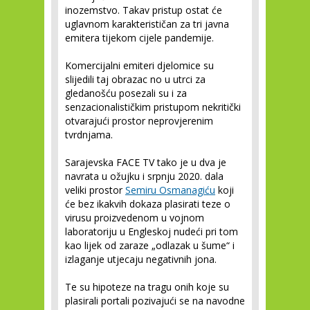
inozemstvo. Takav pristup ostat će
uglavnom karakterističan za tri javna
emitera tijekom cijele pandemije.
Komercijalni emiteri djelomice su
slijedili taj obrazac no u utrci za
gledanošću posezali su i za
senzacionalističkim pristupom nekritički
otvarajući prostor neprovjerenim
tvrdnjama.
Sarajevska FACE TV tako je u dva je
navrata u ožujku i srpnju 2020. dala
veliki prostor
Semiru Osmanagiću
koji
će bez ikakvih dokaza plasirati teze o
virusu proizvedenom u vojnom
laboratoriju u Engleskoj nudeći pri tom
kao lijek od zaraze „odlazak u šume“ i
izlaganje utjecaju negativnih jona.
Te su hipoteze na tragu onih koje su
plasirali portali pozivajući se na navodne