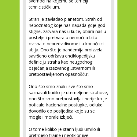
svemoći na kojemu se temelji
tehnicistički um.
Strah je zavladao planetom. Strah od
nepoznatog koje nas napada gdje god
stigne, zatvara nas u kuće, obara nas u
postelje i pretvara u nemoćna bića
ovisna o nepredvidivome i u konačnici
ubija. Ono što je pandemija proizvela
savršeno održava enciklopedijsku
definiciju straha kao neugodnog
osjećanja izazvanog „stvarnom ili
pretpostavljenom opasnošću“.
Ono što smo znali i sve što smo
saznavali budilo je utemeljene strahove,
ono što smo pretpostavljali nerijetko je
poticalo iracionalne postupke, odluke i
dovodilo do posljedica koje su se
mogle i morale izbjeći.
O tome koliko je starih ljudi umrlo ili
pretrpjelo trajne i neotklonjive