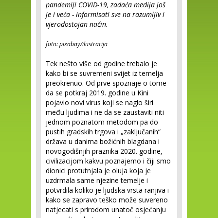
pandemiji COVID-19, zadaća medija još
je i veća - informisati sve na razumljiv i
vjerodostojan način.
foto: pixabay/ilustracija
Tek nešto više od godine trebalo je
kako bi se suvremeni svijet iz temelja
preokrenuo. Od prve spoznaje o tome
da se potkraj 2019. godine u Kini
pojavio novi virus koji se naglo širi
među ljudima i ne da se zaustaviti niti
jednom poznatom metodom pa do
pustih gradskih trgova i „zaključanih“
država u danima božićnih blagdana i
novogodišnjih praznika 2020. godine,
civilizacijom kakvu poznajemo i čiji smo
dionici protutnjala je oluja koja je
uzdrmala same njezine temelje i
potvrdila koliko je ljudska vrsta ranjiva i
kako se zapravo teško može suvereno
natjecati s prirodom unatoč osjećanju