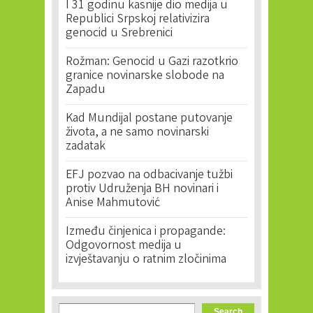
I 31 godinu kasnije dio medija u
Republici Srpskoj relativizira
genocid u Srebrenici
Rožman: Genocid u Gazi razotkrio
granice novinarske slobode na
Zapadu
Kad Mundijal postane putovanje
života, a ne samo novinarski
zadatak
EFJ pozvao na odbacivanje tužbi
protiv Udruženja BH novinari i
Anise Mahmutović
Između činjenica i propagande:
Odgovornost medija u
izvještavanju o ratnim zločinima
Search