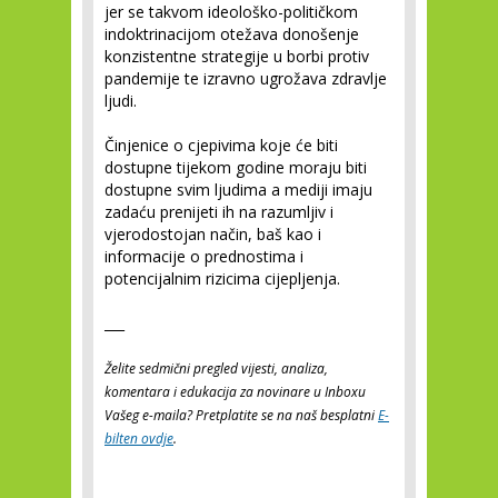
jer se takvom ideološko-političkom
indoktrinacijom otežava donošenje
konzistentne strategije u borbi protiv
pandemije te izravno ugrožava zdravlje
ljudi.
Činjenice o cjepivima koje će biti
dostupne tijekom godine moraju biti
dostupne svim ljudima a mediji imaju
zadaću prenijeti ih na razumljiv i
vjerodostojan način, baš kao i
informacije o prednostima i
potencijalnim rizicima cijepljenja.
___
Želite sedmični pregled vijesti, analiza,
komentara i edukacija za novinare u Inboxu
Vašeg e-maila? Pretplatite se na naš besplatni
E-
bilten ovdje
.