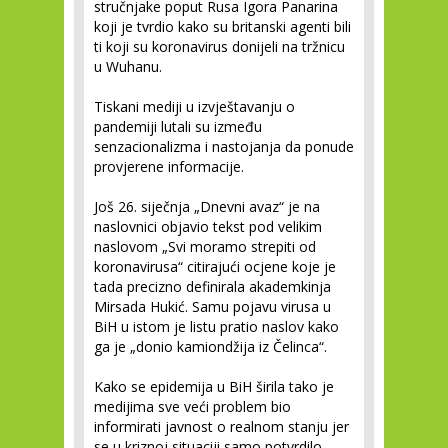
stručnjake poput Rusa Igora Panarina
koji je tvrdio kako su britanski agenti bili
ti koji su koronavirus donijeli na tržnicu
u Wuhanu.
Tiskani mediji u izvještavanju o
pandemiji lutali su između
senzacionalizma i nastojanja da ponude
provjerene informacije.
Još 26. siječnja „Dnevni avaz“ je na
naslovnici objavio tekst pod velikim
naslovom „Svi moramo strepiti od
koronavirusa“ citirajući ocjene koje je
tada precizno definirala akademkinja
Mirsada Hukić. Samu pojavu virusa u
BiH u istom je listu pratio naslov kako
ga je „donio kamiondžija iz Čelinca“.
Kako se epidemija u BiH širila tako je
medijima sve veći problem bio
informirati javnost o realnom stanju jer
se u kriznoj situaciji samo potvrdilo