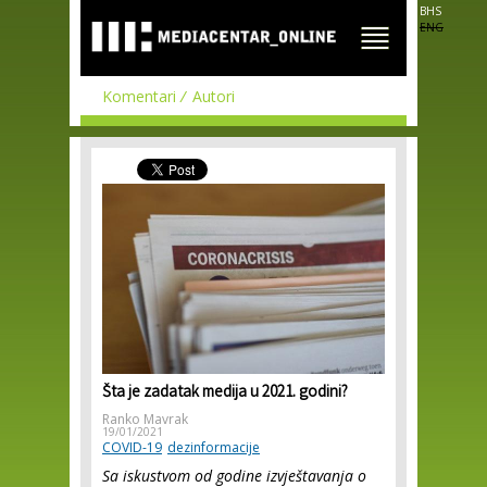
Skip to
BHS
main
ENG
content
Komentari
Autori
Šta je zadatak medija u 2021. godini?
Ranko Mavrak
19/01/2021
COVID-19
dezinformacije
Sa iskustvom od godine izvještavanja o