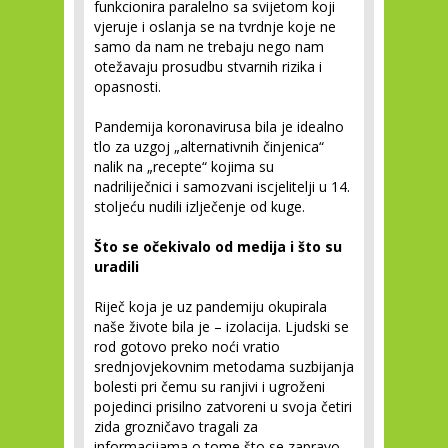
funkcionira paralelno sa svijetom koji
vjeruje i oslanja se na tvrdnje koje ne
samo da nam ne trebaju nego nam
otežavaju prosudbu stvarnih rizika i
opasnosti.
Pandemija koronavirusa bila je idealno
tlo za uzgoj „alternativnih činjenica“
nalik na „recepte“ kojima su
nadriliječnici i samozvani iscjelitelji u 14.
stoljeću nudili izlječenje od kuge.
Što se očekivalo od medija i što su
uradili
Riječ koja je uz pandemiju okupirala
naše živote bila je – izolacija. Ljudski se
rod gotovo preko noći vratio
srednjovjekovnim metodama suzbijanja
bolesti pri čemu su ranjivi i ugroženi
pojedinci prisilno zatvoreni u svoja četiri
zida grozničavo tragali za
informacijama o tome što se zapravo