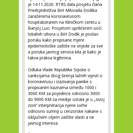
je 14.11.2020. RTRS dala posjetu člana
Predsjedništva BiH Milorada Dodika
zaraženima koronavirusom
hospitaliziranim na Kliničkom centru u
Banjoj Luci. Posjetom upriličenim uoči
lokalnih izbora u BiH Dodik je poslao
poruku kako propisane mjere
epidemiološke zaštite ne vrijede za sve
a poruka javnog servisa bila je kako je
takva praksa legitimna.
Odluka Vlade Republike Srpske o
sankcijama zbog širenja lažnih vijesti o
koronavirusu i izazivanja panike s
propisanim kaznama između 1000 i
3000 KM za pojedince odnosno 3000
do 9000 KM za medije ostala je u „sivoj
zoni“ interpretacija njene svrhe
odnosno sumnji u cenzorske nakane s
isključivim ciljem zaštite vlasti a ne
javnog interesa.