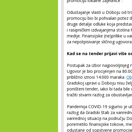
promociju lokalne zajednice“.
Odustajanje vlasti u Doboju od t
promociju bio bi pohvalan potez 
druge detalje odluke koja predsta
i rasipničkim izdvajanjima stotina 
medije. Finansijske (ne)prilike u va
za nepotpisivanje sličnog ugovora
Kad se na tender prijavi više 
Postupak za izbor najpovoljnijeg 
Ugovor je bio procijenjen na 80.0
približno iznosi 14.000 maraka.
Ob
Gradskoj upravi u Doboju nisu želj
poništeni tender, iako bi tada bile
tražiti stvarni razlog za obustavlj
Pandemija COVID-19 sigurno je uti
razlog da Gradski štab za vanredn
vanrednoj situaciji na području Do
poremetilo finansijske tokove, međ
odustane od sopstvene promocije