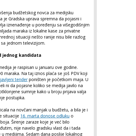
rošenja budžetskog novca za medijsku
da je Gradska uprava spremna da pojasni i
vlja iznenađenje u poređenju sa višegodišnjim
hiljada maraka iz lokalne kase za privatne
nrednoj situaciji nešto ranije nisu bile razlog
 sa jednom televizijom.
od jednog kandidata
medija je raspisan u januaru ove godine.
00 maraka. Na taj iznos plaća se još PDV koji
javljeni tender
poništen je početkom maja. U
eli ni da pojasne koliko se medija javilo na
 otklonjene sumnje kako u broju prijava valja
anje postupka.
cala na novčani manjak u budžetu, a bila je i
e situacije
16. marta donose odluku
o
boja. Širenje zaraze koje je već bilo
utim, nije navelo gradsku vlast da i tada
 u medijima. Sedam dana poslije lokalnog