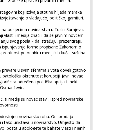
dnji Gradske uprave i privatnih medija.
rcegovini koji izdvaja stotine hiljada maraka
zvještavanje o vladajućoj političkoj garnituri.
na odsjecima novinarstva u Tuzli i Sarajevu,
i vlasti i medija znači i da se javnim novcem
janju svog posla – da istražuju, prezentiraju,
a na ispunjavanje forme propisane Zakonom o
rentnost pri odabiru medijskih kuća, suština
e prevare u svim sferama života doveli gotovo
 patološku okrenutost korupciji. Javni novac
orificira određena politička opcija ili neki
e Osmančević.
 ti mediji su novac stavili ispred novinarske
govornosti.
rodostojnu novinarsku robu. Oni prodaju
u i tako uništavaju novinarstvo. Umjesto da
tvo, postaju apologete te bahate vlasti i njenih