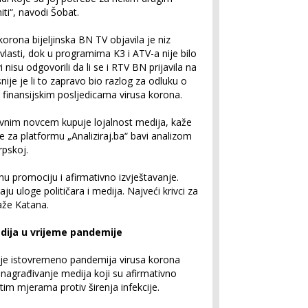
iti“, navodi Šobat.
orona bijeljinska BN TV objavila je niz
 vlasti, dok u programima K3 i ATV-a nije bilo
 nisu odgovorili da li se i RTV BN prijavila na
snije je li to zapravo bio razlog za odluku o
finansijskim posljedicama virusa korona.
vnim novcem kupuje lojalnost medija, kaže
 za platformu „Analiziraj.ba“ bavi analizom
rpskoj.
nu promociju i afirmativno izvještavanje.
 uloge političara i medija. Najveći krivci za
aže Katana.
dija u vrijeme pandemije
 je istovremeno pandemija virusa korona
a nagrađivanje medija koji su afirmativno
etim mjerama protiv širenja infekcije.