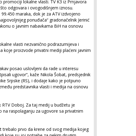
 promociji lokalne vlasti. TV K3 iz Prnjavora
 što odgovara i ovogodišnjem iznosu.
lo 99.450 maraka, dok je za ATV izdvojeno
ajpovoljnijeg ponuđača“ gradonačelnik Jerinić
 Zakonu o javnim nabavkama BiH na osnovu
okalne vlasti nezvanično podrazumijeva i
a koje proizvode privatni mediji plaćeni javnim
takav posao uslovljeni da rade u interesu
isali ugovor“, kaže Nikola Šobat, predsjednik
like Srpske (RS), i dodaje kako je potpuno
između predstavnika vlasti i medija na osnovu
k RTV Doboj. Za taj medij u budžetu je
o na raspolaganju za ugovore sa privatnim
t trebalo prvo da krene od svog medija kojeg
vidi koje su joj potrebe za nekim drugim