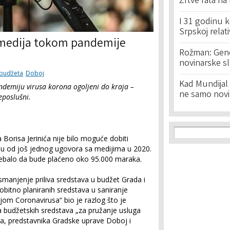
Žrtve rata na
I 31 godinu k
Srpskoj relat
h medija tokom pandemije
Rožman: Geno
novinarske s
h budžeta
Doboj
Kad Mundijal 
ndemiju virusa korona ogoljeni do kraja –
ne samo novi
eposlušni.
Search f
Search
Borisa Jerinića nije bilo moguće dobiti
nju od još jednog ugovora sa medijima u 2020.
 trebalo da bude plaćeno oko 95.000 maraka.
smanjenje priliva sredstava u budžet Grada i
bitno planiranih sredstava u saniranje
om Coronavirusa“ bio je razlog što je
a budžetskih sredstava „za pružanje usluga
a, predstavnika Gradske uprave Doboj i