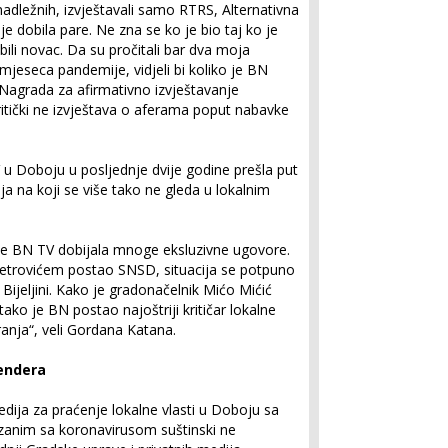
adležnih, izvještavali samo RTRS, Alternativna
ije dobila pare. Ne zna se ko je bio taj ko je
bili novac. Da su pročitali bar dva moja
mjeseca pandemije, vidjeli bi koliko je BN
 Nagrada za afirmativno izvještavanje
ritički ne izvještava o aferama poput nabavke
V u Doboju u posljednje dvije godine prešla put
ja na koji se više tako ne gleda u lokalnim
 je BN TV dobijala mnoge eksluzivne ugovore.
etrovićem postao SNSD, situacija se potpuno
 Bijeljini. Kako je gradonačelnik Mićo Mićić
tako je BN postao najoštriji kritičar lokalne
iranja“, veli Gordana Katana.
tendera
dija za praćenje lokalne vlasti u Doboju sa
zanim sa koronavirusom suštinski ne