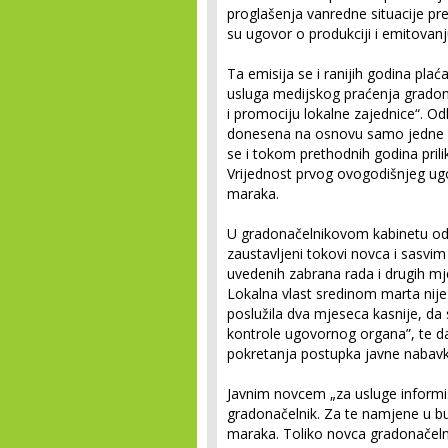
proglašenja vanredne situacije pre
su ugovor o produkciji i emitovan
Ta emisija se i ranijih godina plać
usluga medijskog praćenja gradon
i promociju lokalne zajednice“. Od
donesena na osnovu samo jedne p
se i tokom prethodnih godina pril
Vrijednost prvog ovogodišnjeg ug
maraka.
U gradonačelnikovom kabinetu odbili
zaustavljeni tokovi novca i sasvim
uvedenih zabrana rada i drugih mje
Lokalna vlast sredinom marta nij
poslužila dva mjeseca kasnije, da 
kontrole ugovornog organa”, te da 
pokretanja postupka javne nabavk
Javnim novcem „za usluge informis
gradonačelnik. Za te namjene u b
maraka. Toliko novca gradonačelnik