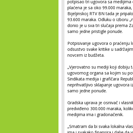
potpisao tri ugovora sa medijima o
plaćena je sa oko 99.000 maraka,
Bijeljinskoj RTV BN tada je pripa
93.600 maraka. Odluku o izboru „n
donio je u sva tri slučaja prema
samo jedne pristigle ponude.
Potpisivanje ugovora o praćenju l
odsustvo svake kritike u sadržajim
novcem iz budžeta.
„Vjerovatno su mediji koji dobiju 
ugovornog organa sa kojim su potp
Sindikata medija i grafičara Repub
neprihvatljivo sklapanje ugovora 
samo jedne ponude.
Gradska uprava je osnivač i vlasni
predviđeno 300.000 maraka, kolik
medijima ima i gradonačenik.
„Smatram da bi svaka lokalna vlas
ima i svakako finansira i dalje da 