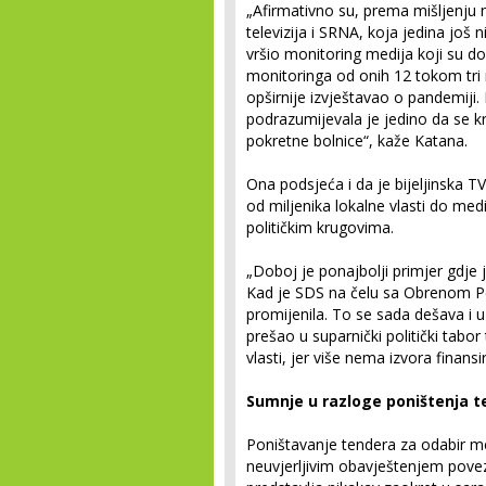
„Afirmativno su, prema mišljenju n
televizija i SRNA, koja jedina još n
vršio monitoring medija koji su do
monitoringa od onih 12 tokom tri 
opširnije izvještavao o pandemiji.
podrazumijevala je jedino da se k
pokretne bolnice“, kaže Katana.
Ona podsjeća i da je bijeljinska T
od miljenika lokalne vlasti do medi
političkim krugovima.
„Doboj je ponajbolji primjer gdje
Kad je SDS na čelu sa Obrenom P
promijenila. To se sada dešava i u
prešao u suparnički politički tabor 
vlasti, jer više nema izvora finans
Sumnje u razloge poništenja 
Poništavanje tendera za odabir me
neuvjerljivim obavještenjem pove