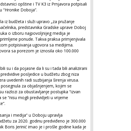
dstavnici opštine i TV K3 iz Prnjavora potpisali
ju “Hronike Doboja”.
ala iz budžeta i služi upravo „za pružanje
ačelnika, predstavnika Gradske uprave Doboj
luka o izboru najpovoljnijeg medija je
rimljene ponude. Takva praksa primjenjivala
ikom potpisivanja ugovora sa medijima.
ovora sa porezom je iznosila oko 100.000
 su i da pojasne da li su i tada bili analizirani
 predvidive posljedice u budžetu zbog niza
ra uvedenih radi suzbijanja širenja virusa.
e posegnula za objašnjenjem, kojim se
su razlozi za obustavljanje postupka “izvan
se “nisu mogli predvidjeti u vrijeme
e”.
anja i medija“ u Doboju upravlja
udžetu za 2020. godinu predviđeno je 300.000
 Boris Jerinić imao je i prošle godine kada je