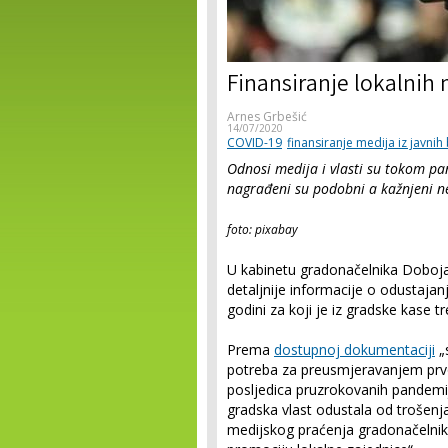
Finansiranje lokalni
Arnes Grbešić
14/07/2020
COVID-19
finansiranje medija iz javni
Odnosi medija i vlasti su tokom pa
nagrađeni su podobni a kažnjeni n
foto: pixabay
U kabinetu gradonačelnika Doboja 
detaljnije informacije o odustaja
godini za koji je iz gradske kase
Prema
dostupnoj dokumentaciji
„
potreba za preusmjeravanjem prvo
posljedica pruzrokovanih pandemij
gradska vlast odustala od trošenj
medijskog praćenja gradonačelnik