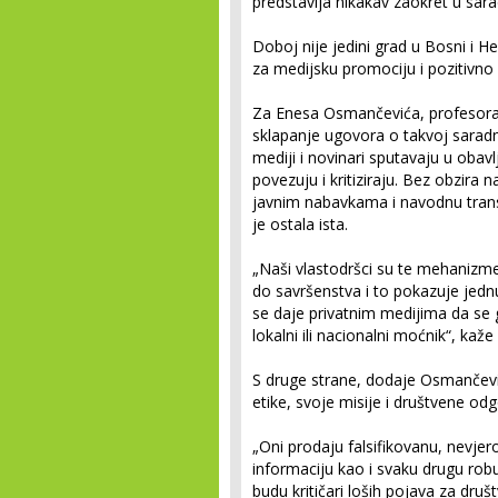
predstavlja nikakav zaokret u sara
Doboj nije jedini grad u Bosni i He
za medijsku promociju i pozitivno i
Za Enesa Osmančevića, profesora 
sklapanje ugovora o takvoj saradnj
mediji i novinari sputavaju u obavl
povezuju i kritiziraju. Bez obzir
javnim nabavkama i navodnu transp
je ostala ista.
„Naši vlastodršci su te mehanizm
do savršenstva i to pokazuje jednu
se daje privatnim medijima da se gl
lokalni ili nacionalni moćnik“, kaž
S druge strane, dodaje Osmančević,
etike, svoje misije i društvene od
„Oni prodaju falsifikovanu, nevje
informaciju kao i svaku drugu rob
budu kritičari loših pojava za druš