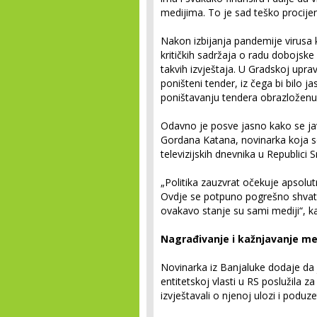
medijima. To je sad teško procijen
Nakon izbijanja pandemije virusa k
kritičkih sadržaja o radu dobojske
takvih izvještaja. U Gradskoj upravi
poništeni tender, iz čega bi bilo ja
poništavanju tendera obrazloženu 
Odavno je posve jasno kako se ja
Gordana Katana, novinarka koja se
televizijskih dnevnika u Republici S
„Politika zauzvrat očekuje apsolut
Ovdje se potpuno pogrešno shvataju
ovakavo stanje su sami mediji“, k
Nagrađivanje i kažnjavanje me
Novinarka iz Banjaluke dodaje da
entitetskoj vlasti u RS poslužila z
izvještavali o njenoj ulozi i poduz