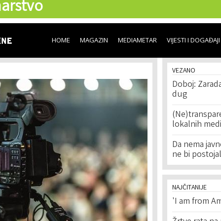
arstvo
Skip to
main
content
HOME
MAGAZIN
MEDIAMETAR
VIJESTI I DOGAĐAJI
VEZANO
Doboj: Zarada
dug
(Ne)transpar
lokalnih medi
Da nema javno
ne bi postojal
NAJČITANIJE
'I am from Am