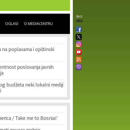
BHS
ENG
OGLASI
O MEDIACENTRU
 na poplavama i opštinski
entnost poslovanja javnih
ja
g budžeta neki lokalni mediji
i
erica / Take me to Bosnia!'