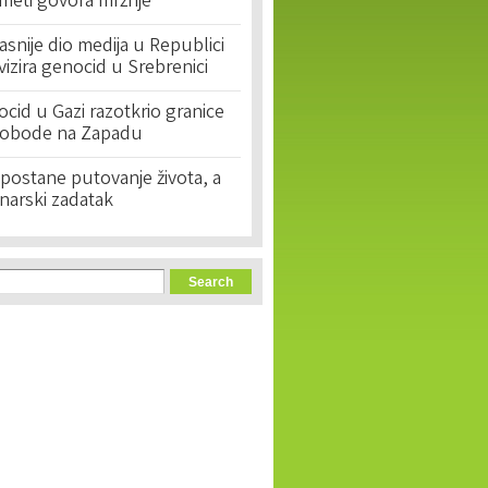
 meti govora mržnje
asnije dio medija u Republici
ivizira genocid u Srebrenici
cid u Gazi razotkrio granice
lobode na Zapadu
postane putovanje života, a
narski zadatak
orm