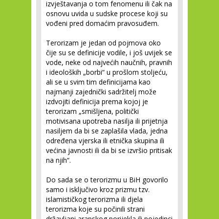
izvještavanja o tom fenomenu ili čak na
osnovu uvida u sudske procese koji su
vođeni pred domaćim pravosuđem.
Terorizam je jedan od pojmova oko
čije su se definicije vodile, i još uvijek se
vode, neke od najvećih naučnih, pravnih
i ideoloških „borbi“ u prošlom stoljeću,
ali se u svim tim definicijama kao
najmanji zajednički sadržitelj može
izdvojiti definicija prema kojoj je
terorizam „smišljena, politički
motivisana upotreba nasilja ili prijetnja
nasiljem da bi se zaplašila vlada, jedna
određena vjerska ili etnička skupina ili
većina javnosti ili da bi se izvršio pritisak
na njih“.
Do sada se o terorizmu u BiH govorilo
samo i isključivo kroz prizmu tzv.
islamističkog terorizma ili djela
terorizma koje su počinili strani
državljani arapskog porijekla ili pojedinci