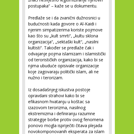
postupaka“ – kaže se u dokumentu.
Predlaže se i da zvanični dužnosnici u
budućnosti kada govore o Al-Kaidi i
njenim simpatizerima koriste pojmove
kao što su „kult smrti“, „kultu sklona
organizacija“, „sektaški kult“, „nasilni
kultisti“. Također se predlaže čak i
odvajanje pojma islamizam i islamistički
od terorističkih organizacija, kako bi se
njima ubuduće opisivale organizacije
koje zagovaraju politički islam, ali ne
nužno i terorizam.
Iz dosadašnjeg iskustva postoje
opravdani strahovi kako bi se
efikasnom hvatanju u koštac sa
izazovom terorizma, nasilnog
ekstremizma i definiranju razumne
strategije borbe protiv ovog fenomena
ponovo mogla ispriječiti čitava plejada
novokomponovanih eksperata za islam