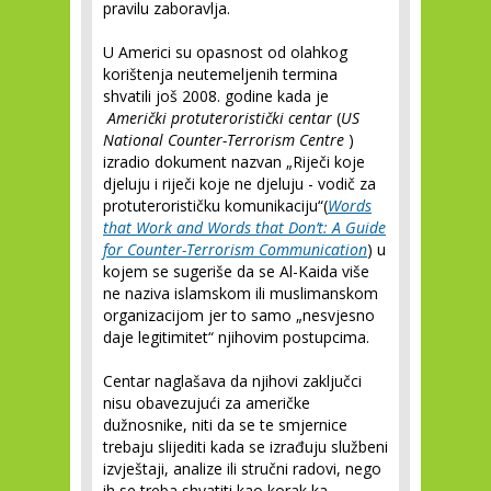
pravilu zaboravlja.
U Americi su opasnost od olahkog
korištenja neutemeljenih termina
shvatili još 2008. godine kada je
Američki protuteroristički centar
(
US
National Counter-Terrorism Centre
)
izradio dokument nazvan „Riječi koje
djeluju i riječi koje ne djeluju - vodič za
protuterorističku komunikaciju“(
Words
that Work and Words that Don’t: A Guide
for Counter-Terrorism Communication
) u
kojem se sugeriše da se Al-Kaida više
ne naziva islamskom ili muslimanskom
organizacijom jer to samo „nesvjesno
daje legitimitet“ njihovim postupcima.
Centar naglašava da njihovi zaključci
nisu obavezujući za američke
dužnosnike, niti da se te smjernice
trebaju slijediti kada se izrađuju službeni
izvještaji, analize ili stručni radovi, nego
ih se treba shvatiti kao korak ka