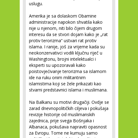
uslugu.
Amerika je sa dolaskom Obamine
administracije napokon shvatila kako
nije u njenom, niti bilo čijem drugom
interesu da se stvori dojam kako je „rat
protiv terorizma“ ustvari rat protiv
islama. I ranije, još za vrijeme kada su
neokonzervativci vodili ključnu riječ u
Washingtonu, brojni intelektualci i
eksperti su upozoravali kako
poistovjećivanje terorizma sa islamom
ide na ruku onim militantnim
islamistima koji se žele prikazati kao
stvarni predstavnici islama i muslimana.
Na Balkanu su motivi drugačiji. Ovdje se
zarad dnevnopolitičkih ciljeva i pokušaja
revizije historije od muslimanskih
zajednica, prije svega Bošnjaka i
Albanaca, pokušava napraviti opasnost
za Evropu. Tome ne kumuju samo