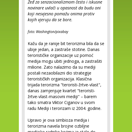
Žeđ za senzacionalizmom često i iskusne
novinare uvlači u opasnost da budu oni
koji nesvjesno pomažu onima protiv
kojih vjeruju da se bore.
foto: Washington/pixabay
Kažu da je ranije bit terorizma bila da se
ubije jedan, a zastraše stotine. Danas
terorističke organizacije uz pomoć
medija mogu ubiti jednoga, a zastrašiti
milione. Zato nalazimo da su mediji
postali nezaobilazni dio strategije
terorističkih organizacija. Klasična
trijada terorizma "teroristi-žrtve-vlast",
danas zamjenjuje kvartet "teroristi-
žrtve-vlast-masovni mediji" – barem
tako smatra Viktor Ciganov u svom
radu Mediji i terorizam iz 2004. godine.
Upravo je ova simbioza medija i
terorizma navela brojne ozbiljne
medijske radnike kojima je stalo do