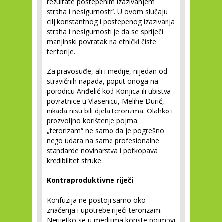
rezultate postepenim izazivanjem
straha i nesigurnosti“. U ovom slučaju
cilj konstantnog i postepenog izazivanja
straha i nesigurnosti je da se spriječi
manjinski povratak na etnički čiste
teritorije.
Za pravosuđe, ali i medije, nijedan od
stravičnih napada, poput onoga na
porodicu Anđelić kod Konjica ili ubistva
povratnice u Vlasenicu, Melihe Durić,
nikada nisu bili djela terorizma. Olahko i
prozvoljno korištenje pojma
„terorizam“ ne samo da je pogrešno
nego udara na same profesionalne
standarde novinarstva i potkopava
kredibilitet struke.
Kontraproduktivne riječi
Konfuzija ne postoji samo oko
značenja i upotrebe riječi terorizam.
Nerijetko se u medijima koriste pojmovi