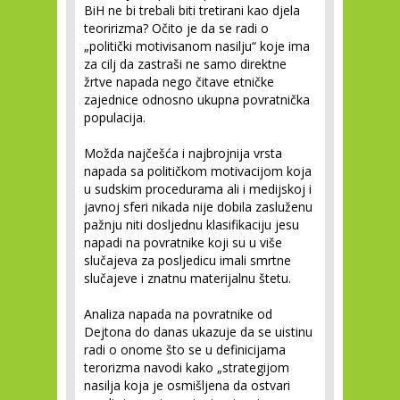
BiH ne bi trebali biti tretirani kao djela
teoririzma? Očito je da se radi o
„politički motivisanom nasilju“ koje ima
za cilj da zastraši ne samo direktne
žrtve napada nego čitave etničke
zajednice odnosno ukupna povratnička
populacija.
Možda najčešća i najbrojnija vrsta
napada sa političkom motivacijom koja
u sudskim procedurama ali i medijskoj i
javnoj sferi nikada nije dobila zasluženu
pažnju niti dosljednu klasifikaciju jesu
napadi na povratnike koji su u više
slučajeva za posljedicu imali smrtne
slučajeve i znatnu materijalnu štetu.
Analiza napada na povratnike od
Dejtona do danas ukazuje da se uistinu
radi o onome što se u definicijama
terorizma navodi kako „strategijom
nasilja koja je osmišljena da ostvari