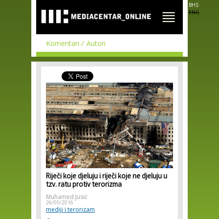
Skip to
BHS
main
ENG
content
Komentari
Autori
Riječi koje djeluju i riječi koje ne djeluju u
tzv. ratu protiv terorizma
Muhamed Jusić
26/05/2016
mediji i terorizam