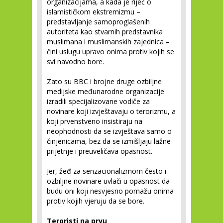
organizacijama, a kada je riječ o
islamističkom ekstremizmu –
predstavljanje samoproglašenih
autoriteta kao stvarnih predstavnika
muslimana i muslimanskih zajednica –
čini uslugu upravo onima protiv kojih se
svi navodno bore.
Zato su BBC i brojne druge ozbiljne
medijske međunarodne organizacije
izradili specijalizovane vodiče za
novinare koji izvještavaju o terorizmu, a
koji prvenstveno insistiraju na
neophodnosti da se izvještava samo o
činjenicama, bez da se izmišljaju lažne
prijetnje i preuveličava opasnost.
Jer, žeđ za senzacionalizmom često i
ozbiljne novinare uvlači u opasnost da
budu oni koji nesvjesno pomažu onima
protiv kojih vjeruju da se bore.
Teroristi na prvu