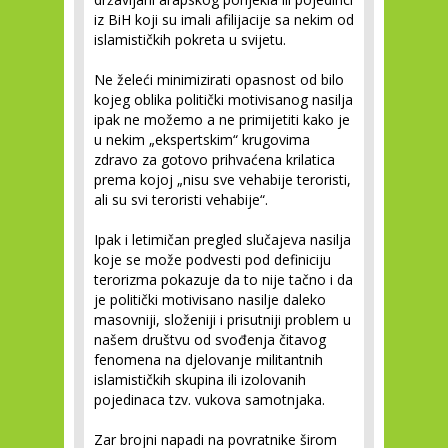
iz BiH koji su imali afilijacije sa nekim od
islamističkih pokreta u svijetu.
Ne želeći minimizirati opasnost od bilo
kojeg oblika politički motivisanog nasilja
ipak ne možemo a ne primijetiti kako je
u nekim „ekspertskim“ krugovima
zdravo za gotovo prihvaćena krilatica
prema kojoj „nisu sve vehabije teroristi,
ali su svi teroristi vehabije“.
Ipak i letimičan pregled slučajeva nasilja
koje se može podvesti pod definiciju
terorizma pokazuje da to nije tačno i da
je politički motivisano nasilje daleko
masovniji, složeniji i prisutniji problem u
našem društvu od svođenja čitavog
fenomena na djelovanje militantnih
islamističkih skupina ili izolovanih
pojedinaca tzv. vukova samotnjaka.
Zar brojni napadi na povratnike širom