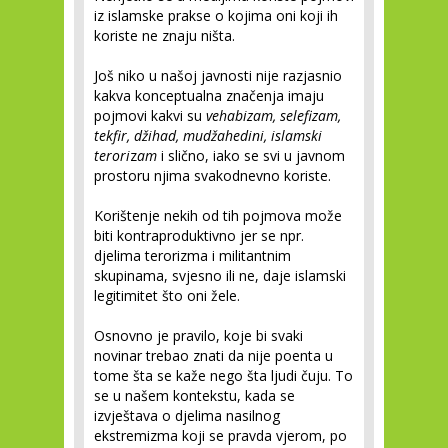
iz islamske prakse o kojima oni koji ih
koriste ne znaju ništa.
Još niko u našoj javnosti nije razjasnio
kakva konceptualna značenja imaju
pojmovi kakvi su
vehabizam, selefizam,
tekfir, džihad, mudžahedini, islamski
terori
z
am
i slično, iako se svi u javnom
prostoru njima svakodnevno koriste.
Korištenje nekih od tih pojmova može
biti kontraproduktivno jer se npr.
djelima terorizma i militantnim
skupinama, svjesno ili ne, daje islamski
legitimitet što oni žele.
Osnovno je pravilo, koje bi svaki
novinar trebao znati da nije poenta u
tome šta se kaže nego šta ljudi čuju. To
se u našem kontekstu, kada se
izvještava o djelima nasilnog
ekstremizma koji se pravda vjerom, po