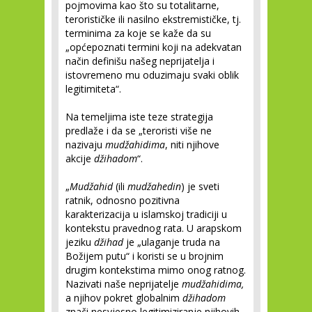
pojmovima kao što su totalitarne,
terorističke ili nasilno ekstremističke, tj.
terminima za koje se kaže da su
„općepoznati termini koji na adekvatan
način definišu našeg neprijatelja i
istovremeno mu oduzimaju svaki oblik
legitimiteta“.
Na temeljima iste teze strategija
predlaže i da se „teroristi više ne
nazivaju
mudžahidima
, niti njihove
akcije
džihadom
“.
„
Mudžahid
(ili
mudžahedin
) je sveti
ratnik, odnosno pozitivna
karakterizacija u islamskoj tradiciji u
kontekstu pravednog rata. U arapskom
jeziku
džihad
je „ulaganje truda na
Božijem putu“ i koristi se u brojnim
drugim kontekstima mimo onog ratnog.
Nazivati naše neprijatelje
mudžahidima,
a njihov pokret globalnim
džihadom
znači nesvjesno legitimiziranje njihovih