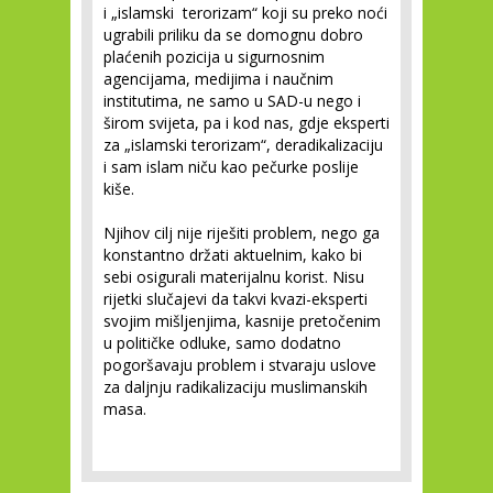
i „islamski terorizam“ koji su preko noći
ugrabili priliku da se domognu dobro
plaćenih pozicija u sigurnosnim
agencijama, medijima i naučnim
institutima, ne samo u SAD-u nego i
širom svijeta, pa i kod nas, gdje eksperti
za „islamski terorizam“, deradikalizaciju
i sam islam niču kao pečurke poslije
kiše.
Njihov cilj nije riješiti problem, nego ga
konstantno držati aktuelnim, kako bi
sebi osigurali materijalnu korist. Nisu
rijetki slučajevi da takvi kvazi-eksperti
svojim mišljenjima, kasnije pretočenim
u političke odluke, samo dodatno
pogoršavaju problem i stvaraju uslove
za daljnju radikalizaciju muslimanskih
masa.