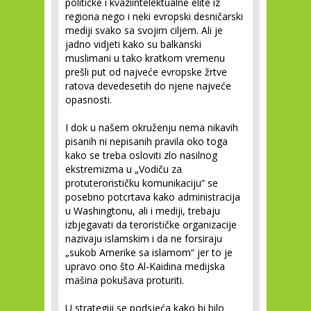
političke i kvaziintelektualne elite iz
regiona nego i neki evropski desničarski
mediji svako sa svojim ciljem. Ali je
jadno vidjeti kako su balkanski
muslimani u tako kratkom vremenu
prešli put od najveće evropske žrtve
ratova devedesetih do njene najveće
opasnosti.
I dok u našem okruženju nema nikavih
pisanih ni nepisanih pravila oko toga
kako se treba osloviti zlo nasilnog
ekstremizma u „Vodiču za
protuterorističku komunikaciju“ se
posebno potcrtava kako administracija
u Washingtonu, ali i mediji, trebaju
izbjegavati da terorističke organizacije
nazivaju islamskim i da ne forsiraju
„sukob Amerike sa islamom“ jer to je
upravo ono što Al-Kaidina medijska
mašina pokušava proturiti.
U strategiji se podsjeća kako bi bilo