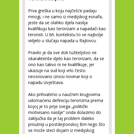
Prva greška u koju najčešće padaju
mnogi, i ne samo iz medijskog esnafa,
jeste da se olahko djela nasilja
kvalifikuju kao terorizam a napadači kao
teroristi. U bh. kontekstu to se najbolje
vidjelo u slučaju napada u Rajlovcu.
Pravilo je da sve dok tužiteljstvo ne
okarakteriše djelo kao terorizam, da se
ono kao takvo ni ne kvalifikuje, jer
ukazuje na sud koji vrlo često
neosnovano iznosi novinar koji o
napadu izvještava.
Ako prihvatimo u naučnim krugovima
udomaćenu definiciju terorizma prema
kojoj je to prije svega „politički
motivisano nasilje“ onda dolazimo do
zaključka da je taj problem daleko
prisutniji u postdejtonskoj BiH nego što
se može steći dojam iz medijskog