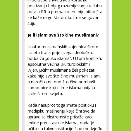
postizanju boljeg razumijevanja u duhu
pravila PR-a prema kojem nije bitno šta
se kaže nego šta oni kojima se govori
čuju.
Je li islam sve što čine muslimani?
Unutar muslimanskih zajednica širom
svijeta traje, prije svega ideološka,
borba za „dušu islama“. U tom konfliktu
apsolutna većina „kulturoloških“ i
„vjerujućih“ muslimana želi pokazati
kako nije sve što čine muslimani islam,
a naročito ne ono što čine bombaši
samoubice koji u ime islama ubijaju
civile širom svijeta.
Kada nasuprot toga imate političku i
medijsku mašineriju koja čini sve da
upravo te ekstremiste prikaže kao
jedine predstavnike islama, onda je
očito da takve institucije čine medvjeđu