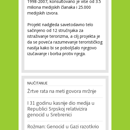
1998-2007, konsultovano je više od 3.5
miliona medijskih članaka i 25.000
medijskih izvora.
Projekt nadgleda savetodavno telo
sačinjeno od 12 stručnjaka za
istraživanje terorizma, a cilj projekta je
da se poveća razumevanje terorističkog
nasilja kako bi se poboljšalo njegovo
izučavanje i borba protiv njega.
NAJČITANIJE
Žrtve rata na meti govora mržnje
I 31 godinu kasnije dio medija u
Republici Srpskoj relativizira
genocid u Srebrenici
Rožman: Genocid u Gazi razotkrio