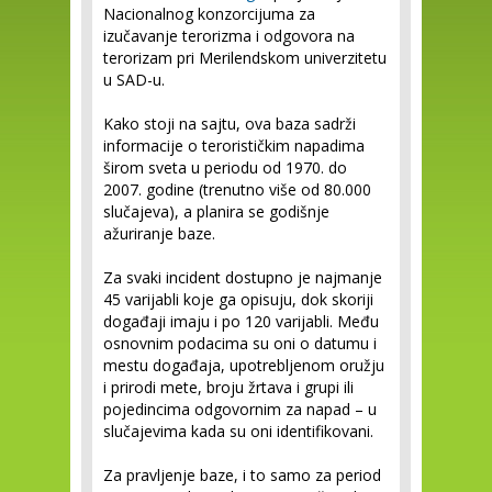
Nacionalnog konzorcijuma za
izučavanje terorizma i odgovora na
terorizam pri Merilendskom univerzitetu
u SAD-u.
Kako stoji na sajtu, ova baza sadrži
informacije o terorističkim napadima
širom sveta u periodu od 1970. do
2007. godine (trenutno više od 80.000
slučajeva), a planira se godišnje
ažuriranje baze.
Za svaki incident dostupno je najmanje
45 varijabli koje ga opisuju, dok skoriji
događaji imaju i po 120 varijabli. Među
osnovnim podacima su oni o datumu i
mestu događaja, upotrebljenom oružju
i prirodi mete, broju žrtava i grupi ili
pojedincima odgovornim za napad – u
slučajevima kada su oni identifikovani.
Za pravljenje baze, i to samo za period