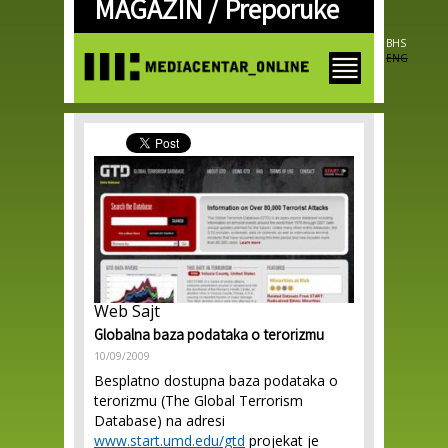
MAGAZIN /
Preporuke
Skip to
main
content
BHS
ENG
Web Sajt
Globalna baza podataka o terorizmu
10/09/2009
Besplatno dostupna baza podataka o
terorizmu (The Global Terrorism
Database) na adresi
www.start.umd.edu/gtd
projekat je