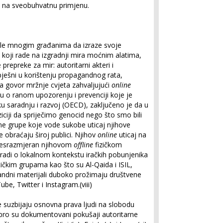
šli na sveobuhvatnu primjenu.
ile mnogim građanima da izraze svoje
 koji rade na izgradnji mira moćnim alatima,
 prepreke za mir: autoritarni akteri i
spješni u korištenju propagandnog rata,
 a govor mržnje cvjeta zahvaljujući
online
u o ranom upozorenju i prevenciji koje je
 saradnju i razvoj (OECD), zaključeno je da u
ziciji da spriječimo genocid nego što smo bili
tne grupe koje vode sukobe uticaj njihove
obraćaju široj publici. Njihov
online
uticaj na
 nesrazmjeran njihovom
offline
fizičkom
se radi o lokalnom kontekstu iračkih pobunjenika
stičkim grupama kao što su Al-Qaida i ISIL,
gandni materijali duboko prožimaju društvene
e, Twitter i Instagram.(viii)
e suzbijaju osnovna prava ljudi na slobodu
obro su dokumentovani pokušaji autoritarne