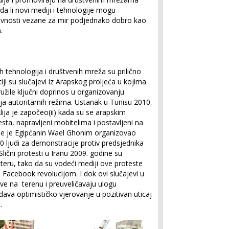
da li novi mediji i tehnologije mogu
tivnosti vezane za mir podjednako dobro kao
.
h tehnologija i društvenih mreža su prilično
 su slučajevi iz Arapskog proljeća u kojima
užile ključni doprinos u organizovanju
ja autoritarnih režima. Ustanak u Tunisu 2010.
ija je započeo(ii) kada su se arapskim
testa, napravljeni mobitelima i postavljeni na
me je Egipćanin Wael Ghonim organizovao
 ljudi za demonstracije protiv predsjednika
Slični protesti u Iranu 2009. godine su
eru, tako da su vodeći mediji ove proteste
i Facebook revolucijom. I dok ovi slučajevi u
ove na terenu i preuveličavaju ulogu
adava optimističko vjerovanje u pozitivan uticaj
.