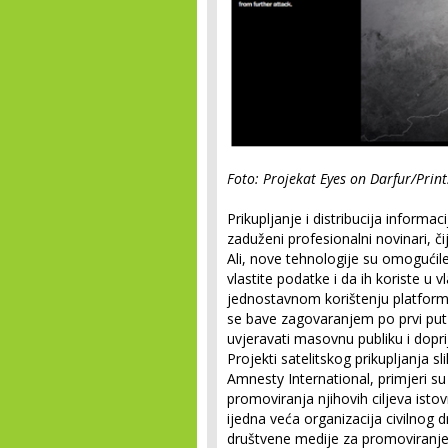
Foto: Projekat Eyes on Darfur/Prin
Prikupljanje i distribucija informaci
zaduženi profesionalni novinari, čij
Ali, nove tehnologije su omogućil
vlastite podatke i da ih koriste u 
jednostavnom korištenju platformi 
se bave zagovaranjem po prvi put
uvjeravati masovnu publiku i doprij
Projekti satelitskog prikupljanja s
Amnesty International, primjeri su 
promoviranja njihovih ciljeva ist
ijedna veća organizacija civilnog d
društvene medije za promoviranje s