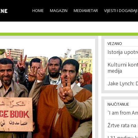
Skip to
main
HOME
MAGAZIN
MEDIAMETAR
VIJESTI I DOGAĐAJI
content
VEZANO
Istorija upot
Kulturni kont
medija
Jake Lynch: 
NAJČITANIJE
'I am from Am
Žrtve rata na