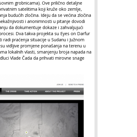
asovnim grobnicama). Ove prilično detaljne
privatnim satelitima koji kruže oko zemlje,
ja budućih zločina. Ideju da se većina zločina
 nekažnjivosti i anonimnosti u pitanje dovodi
tanju da dokumentuje dokaze i zahvaljujući
procesi. Dva takva projekta su Eyes on Darfur
uti radi praćenja situacije u Sudanu i Južnom
 su vidljive promjene ponašanja na terenu u
ama lokalnih vlasti, smanjenju broja napada na
odluci Vlade Čada da prihvati mirovne snage