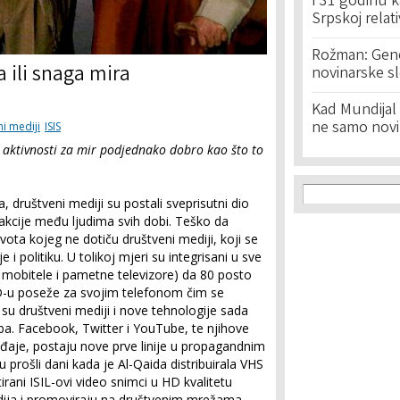
I 31 godinu k
Srpskoj relat
Rožman: Geno
a ili snaga mira
novinarske s
Kad Mundijal 
ne samo novi
i mediji
ISIS
 aktivnosti za mir podjednako dobro kao što to
Search f
Search
 društveni mediji su postali sveprisutni dio
akcije među ljudima svih dobi. Teško da
ota kojeg ne dotiču društveni mediji, koji se
i politiku. U tolikoj mjeri su integrisani u sve
 mobitele i pametne televizore) da 80 posto
D-u poseže za svojim telefonom čim se
su društveni mediji i nove tehnologije sada
ba. Facebook, Twitter i YouTube, te njihove
đaje, postaju nove prve linije u propagandnim
su prošli dani kada je Al-Qaida distribuirala VHS
rani ISIL-ovi video snimci u HD kvalitetu
edija i promoviraju na društvenim mrežama