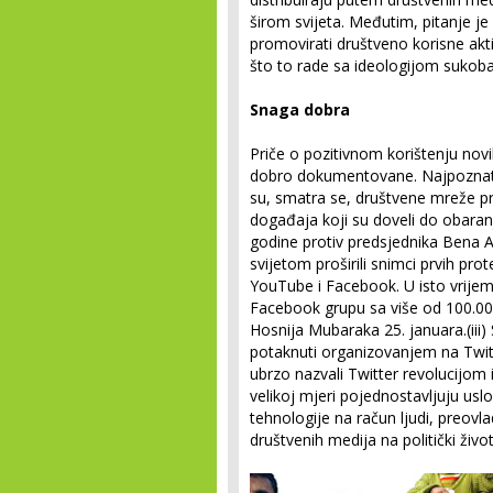
širom svijeta. Međutim, pitanje je 
promovirati društveno korisne ak
što to rade sa ideologijom sukoba
Snaga dobra
Priče o pozitivnom korištenju novi
dobro dokumentovane. Najpoznatiji
su, smatra se, društvene mreže pr
događaja koji su doveli do obaran
godine protiv predsjednika Bena Al
svijetom proširili snimci prvih pro
YouTube i Facebook. U isto vrije
Facebook grupu sa više od 100.000
Hosnija Mubaraka 25. januara.(iii) 
potaknuti organizovanjem na Twitt
ubrzo nazvali Twitter revolucijom 
velikoj mjeri pojednostavljuju usl
tehnologije na račun ljudi, preovl
društvenih medija na politički život