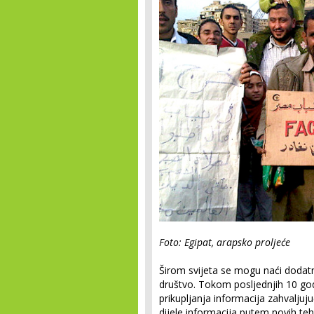
Foto: Egipat, arapsko proljeće
Širom svijeta se mogu naći dodatn
društvo. Tokom posljednjih 10 god
prikupljanja informacija zahvalju
dijele informacija putem novih te