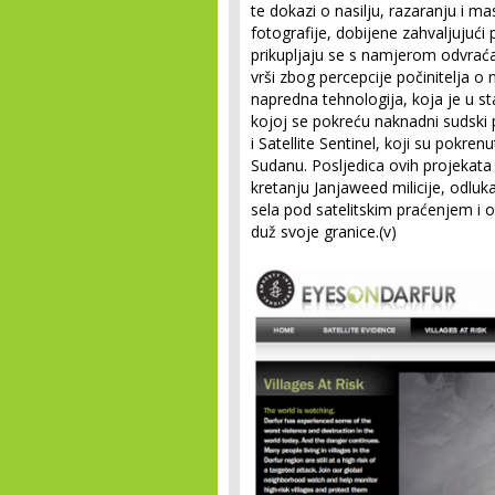
te dokazi o nasilju, razaranju i m
fotografije, dobijene zahvaljujući 
prikupljaju se s namjerom odvraćan
vrši zbog percepcije počinitelja o
napredna tehnologija, koja je u s
kojoj se pokreću naknadni sudski 
i Satellite Sentinel, koji su pokren
Sudanu. Posljedica ovih projekata
kretanju Janjaweed milicije, odluk
sela pod satelitskim praćenjem i 
duž svoje granice.(v)