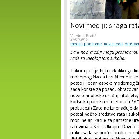
Novi mediji: snaga rat
Vladimir Bratić
27/07/2015
mediji i pomirenje
novi mediji
društven
Da li novi mediji mogu promovirati
rade sa ideologijom sukoba.
Tokom posljednjih nekoliko godina,
modernog života i društvene inter
postoji ijedan aspekt modernog živ
sada koriste za posao, obrazovanje 
nove tehnološke uređaje (tablete,
korisnika pametnih telefona u SA
probude.(i) Zato ne iznenađuje da 
postali važno sredstvo rata i suko
mobilne aplikacije za pametne ure
ratovima u Siriji i Ukrajini. Davno 
trake; sada se profesionalno monti
distribuiraju putem društvenih m