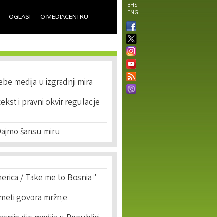
BHS
ENG
OGLASI
O MEDIACENTRU
rebe medija u izgradnji mira
ekst i pravni okvir regulacije
Dajmo šansu miru
erica / Take me to Bosnia!'
 meti govora mržnje