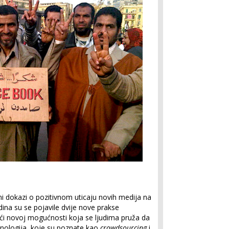
i dokazi o pozitivnom uticaju novih medija na
ina su se pojavile dvije nove prakse
jući novoj mogućnosti koja se ljudima pruža da
hnologija, koje su poznate kao
crowdsourcing
i