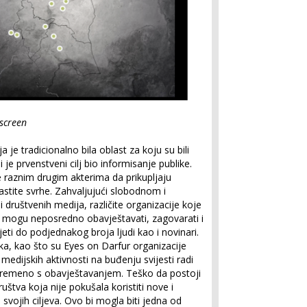
tscreen
ja je tradicionalno bila oblast za koju su bili
i je prvenstveni cilj bio informisanje publike.
e raznim drugim akterima da prikupljaju
vlastite svrhe. Zahvaljujući slobodnom i
društvenih medija, različite organizacije koje
 mogu neposredno obavještavati, zagovarati i
eti do podjednakog broja ljudi kao i novinari.
lika, kao što su Eyes on Darfur organizacije
medijskih aktivnosti na buđenju svijesti radi
ovremeno s obavještavanjem. Teško da postoji
ruštva koja nije pokušala koristiti nove i
vojih ciljeva. Ovo bi mogla biti jedna od