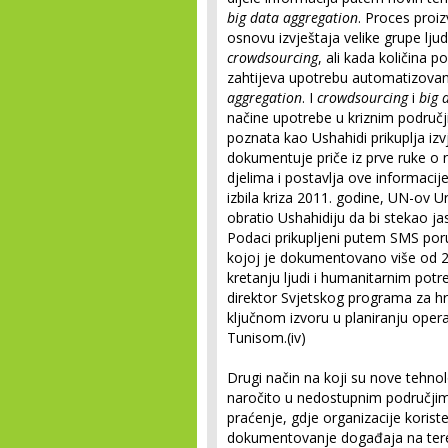
big data aggregation
. Proces proiz
osnovu izvještaja velike grupe lju
crowdsourcing
, ali kada količina 
zahtijeva upotrebu automatizova
aggregation
. I
crowdsourcing
i
big 
načine upotrebe u kriznim područj
poznata kao Ushahidi prikuplja izvj
dokumentuje priče iz prve ruke o 
djelima i postavlja ove informacije
izbila kriza 2011. godine, UN-ov 
obratio Ushahidiju da bi stekao jas
Podaci prikupljeni putem SMS poruk
kojoj je dokumentovano više od 2
kretanju ljudi i humanitarnim pot
direktor Svjetskog programa za hr
ključnom izvoru u planiranju oper
Tunisom.(iv)
Drugi način na koji su nove tehnol
naročito u nedostupnim područji
praćenje, gdje organizacije korist
dokumentovanje događaja na terenu