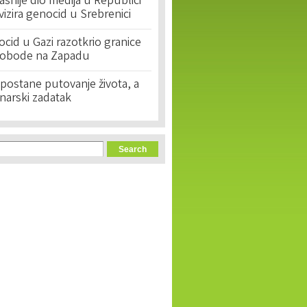
asnije dio medija u Republici
ivizira genocid u Srebrenici
cid u Gazi razotkrio granice
lobode na Zapadu
postane putovanje života, a
narski zadatak
orm