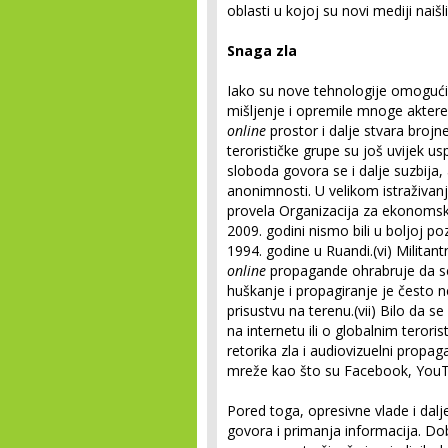
oblasti u kojoj su novi mediji nai
Snaga zla
Iako su nove tehnologije omoguć
mišljenje i opremile mnoge aktere
online
prostor i dalje stvara brojne
terorističke grupe su još uvijek u
sloboda govora se i dalje suzbija,
anonimnosti. U velikom istraživanj
provela Organizacija za ekonomsku
2009. godini nismo bili u boljoj po
1994. godine u Ruandi.(vi) Militan
online
propagande ohrabruje da se 
huškanje i propagiranje je često
prisustvu na terenu.(vii) Bilo da 
na internetu ili o globalnim terori
retorika zla i audiovizuelni propa
mreže kao što su Facebook, YouTub
Pored toga, opresivne vlade i dalj
govora i primanja informacija. D