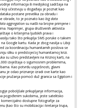
vodnje informacija ili medijskog sadržaja na
di koji učestvuju u događaju je poznat kao
podataka postane prevelika za obradu i
ne obrade, to je poznato kao
big data
data aggregation
su naišli na brojne primjene i
ima. Naprimjer, grupa društvenih aktivista
eštaje o kršenjima ljudskih prava i
nasilju tako što prikuplja SMS poruke o takvim
 na Google kartu. Kada je zbog nasilja u Libiji
Ured za koordinaciju humanitarnih poslova se
niju sliku o predstojećoj humanitarnoj krizi.
a su uživo predstavljeni na Kriznoj karti, na
.000 izvještaja o sigurnosnim problemima,
rebama. Kao potvrdu uspješnosti, glavni
anu je odao priznanje izradi ove karte kao
acije pružanja pomoći duž granica sa Egiptom i
ogije poboljšale prikupljanje informacija,
ma pogođenim sukobima, jeste satelitsko
e komercijalno dostupne fotografije za
 (kao što su mobilizacija i kretanja trupa,