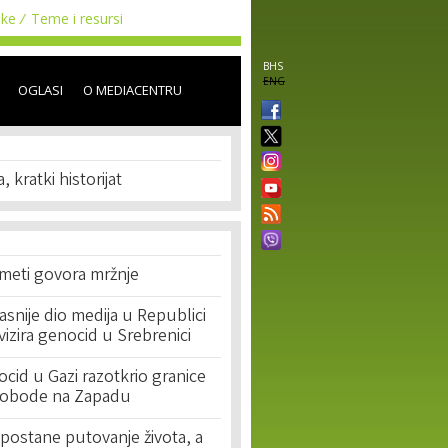
uke
Teme i resursi
BHS
ENG
OGLASI
O MEDIACENTRU
 kratki historijat
 meti govora mržnje
asnije dio medija u Republici
ivizira genocid u Srebrenici
cid u Gazi razotkrio granice
lobode na Zapadu
postane putovanje života, a