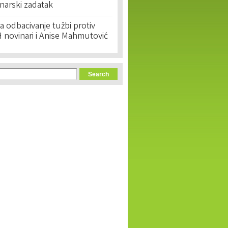
narski zadatak
 odbacivanje tužbi protiv
 novinari i Anise Mahmutović
orm