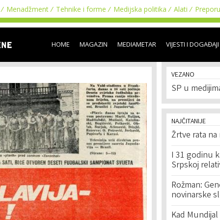
Skip to
Menadžment
Tehnike i forme
Medijska politika
Alati
Prepor
main
content
HOME
MAGAZIN
MEDIAMETAR
VIJESTI I DOGAĐAJI
VEZANO
SP u medijima,
NAJČITANIJE
Žrtve rata na
I 31 godinu k
Srpskoj relat
Rožman: Geno
novinarske s
Kad Mundijal 