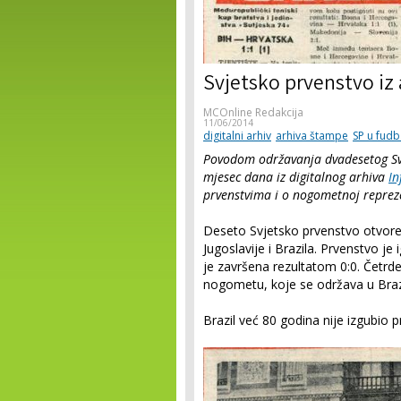
Svjetsko prvenstvo iz 
MCOnline Redakcija
11/06/2014
digitalni arhiv
arhiva štampe
SP u fudb
Povodom održavanja dvadesetog Sv
mjesec dana iz digitalnog arhiva
In
prvenstvima i o nogometnoj repreze
Deseto Svjetsko prvenstvo otvore
Jugoslavije i Brazila. Prvenstvo j
je završena rezultatom 0:0. Četrd
nogometu, koje se održava u Brazil
Brazil već 80 godina nije izgubio