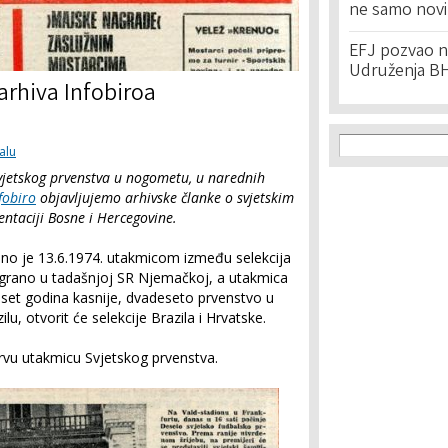
ne samo novi
EFJ pozvao na
Udruženja BH
arhiva Infobiroa
Search f
Search
alu
jetskog prvenstva u nogometu, u narednih
fobiro
objavljujemo arhivske članke o svjetskim
ntaciji Bosne i Hercegovine.
no je 13.6.1974. utakmicom između selekcija
e igrano u tadašnjoj SR Njemačkoj, a utakmica
eset godina kasnije, dvadeseto prvenstvo u
u, otvorit će selekcije Brazila i Hrvatske.
 prvu utakmicu Svjetskog prvenstva.