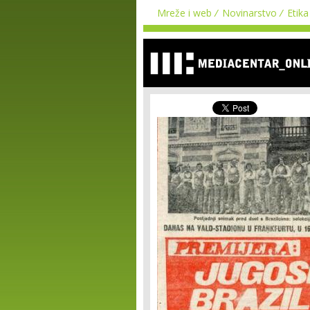
Mreže i web
Novinarstvo
Etika