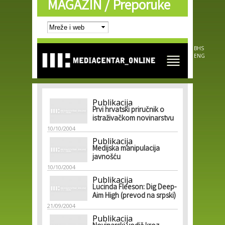
MAGAZIN /
Preporuke
Skip to
main
content
BHS
ENG
Publikacija
Prvi hrvatski priručnik o
istraživačkom novinarstvu
10/10/2004
Publikacija
Medijska manipulacija
javnošću
10/10/2004
Publikacija
Lucinda Fleeson: Dig Deep-
Aim High (prevod na srpski)
21/09/2004
Publikacija