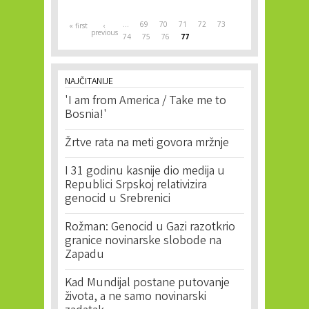
Pages
…
69
70
71
72
73
« first
‹
previous
74
75
76
77
NAJČITANIJE
'I am from America / Take me to
Bosnia!'
Žrtve rata na meti govora mržnje
I 31 godinu kasnije dio medija u
Republici Srpskoj relativizira
genocid u Srebrenici
Rožman: Genocid u Gazi razotkrio
granice novinarske slobode na
Zapadu
Kad Mundijal postane putovanje
života, a ne samo novinarski