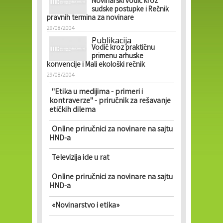
Novinarski vodič kroz
sudske postupke i Rečnik
pravnih termina za novinare
29/08/2004
Publikacija
Vodič kroz praktičnu
primenu arhuske
konvencije i Mali ekološki rečnik
29/08/2004
"Etika u medijima - primeri i
kontraverze" - priručnik za rešavanje
etičkih dilema
Online priručnici za novinare na sajtu
HND-a
Televizija ide u rat
Online priručnici za novinare na sajtu
HND-a
«Novinarstvo i etika»