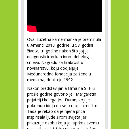
Ova izuzetna kamermanka je preminula
u Americi 2010. godine, u 58. godini
života, tri godine nakon što joj je
dijagnosticiran karcinom debelog
crijeva. Nagradu za hrabrost u
novinarstvu, koju dodjeljuje
Međunarodna fondacija za žene u
medijima, dobila je 1992.
Nakon predstavljanja filma na SFF-u
prošle godine govorio je i Margaretin
prijatelj i kolega Joe Duran, koji je
pokrenuo ideju da se o njoj snimi film.
Tada je rekao da je njena priča
inspirisala ljude širom svijeta jer
prikazuje osobu koja je, uprkos svemu
nastavila raditi, iako nije mogla tečno