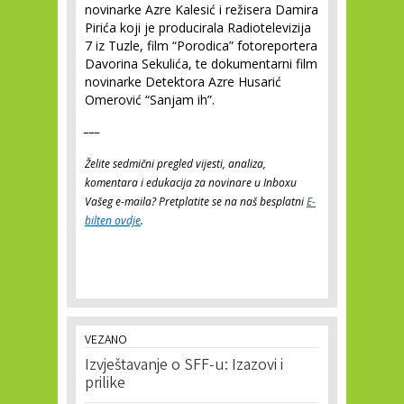
novinarke Azre Kalesić i režisera Damira
Pirića koji je producirala Radiotelevizija
7 iz Tuzle, film “Porodica” fotoreportera
Davorina Sekulića, te dokumentarni film
novinarke Detektora Azre Husarić
Omerović “Sanjam ih”.
___
Želite sedmični pregled vijesti, analiza,
komentara i edukacija za novinare u Inboxu
Vašeg e-maila? Pretplatite se na naš besplatni
E-
bilten ovdje
.
VEZANO
Izvještavanje o SFF-u: Izazovi i
prilike