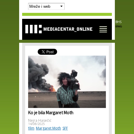
Skip to
main
content
BHS
ENG
Ko je bila Margaret Moth
Nejra Hasečić
14/08/2025
film
Margaret Moth
SFF