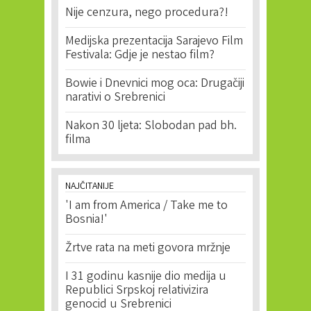
Nije cenzura, nego procedura?!
Medijska prezentacija Sarajevo Film
Festivala: Gdje je nestao film?
Bowie i Dnevnici mog oca: Drugačiji
narativi o Srebrenici
Nakon 30 ljeta: Slobodan pad bh.
filma
NAJČITANIJE
'I am from America / Take me to
Bosnia!'
Žrtve rata na meti govora mržnje
I 31 godinu kasnije dio medija u
Republici Srpskoj relativizira
genocid u Srebrenici