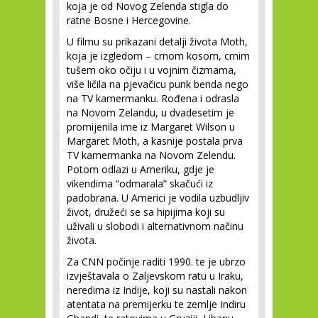
koja je od Novog Zelenda stigla do
ratne Bosne i Hercegovine.
U filmu su prikazani detalji života Moth,
koja je izgledom – crnom kosom, crnim
tušem oko očiju i u vojnim čizmama,
više ličila na pjevačicu punk benda nego
na TV kamermanku. Rođena i odrasla
na Novom Zelandu, u dvadesetim je
promijenila ime iz Margaret Wilson u
Margaret Moth, a kasnije postala prva
TV kamermanka na Novom Zelendu.
Potom odlazi u Ameriku, gdje je
vikendima “odmarala” skačući iz
padobrana. U Americi je vodila uzbudljiv
život, družeći se sa hipijima koji su
uživali u slobodi i alternativnom načinu
života.
Za CNN počinje raditi 1990. te je ubrzo
izvještavala o Zaljevskom ratu u Iraku,
neredima iz Indije, koji su nastali nakon
atentata na premijerku te zemlje Indiru