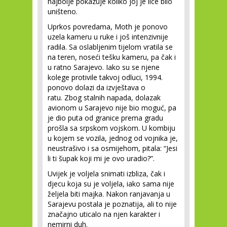
najbolje pokazuje koliko joj je lice bilo
uništeno.
Uprkos povredama, Moth je ponovo
uzela kameru u ruke i još intenzivnije
radila. Sa oslabljenim tijelom vratila se
na teren, noseći tešku kameru, pa čak i
u ratno Sarajevo. Iako su se njene
kolege protivile takvoj odluci, 1994.
ponovo dolazi da izvještava o
ratu. Zbog stalnih napada, dolazak
avionom u Sarajevo nije bio moguć, pa
je dio puta od granice prema gradu
prošla sa srpskom vojskom. U kombiju
u kojem se vozila, jednog od vojnika je,
neustrašivo i sa osmijehom, pitala: “Jesi
li ti šupak koji mi je ovo uradio?”.
Uvijek je voljela snimati izbliza, čak i
djecu koja su je voljela, iako sama nije
željela biti majka. Nakon ranjavanja u
Sarajevu postala je poznatija, ali to nije
značajno uticalo na njen karakter i
nemirni duh.