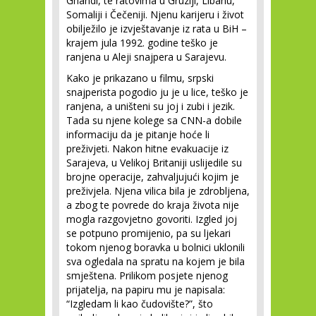
Ghandi, te ratovima u Gruziji, Libanu,
Somaliji i Čečeniji. Njenu karijeru i život
obilježilo je izvještavanje iz rata u BiH –
krajem jula 1992. godine teško je
ranjena u Aleji snajpera u Sarajevu.
Kako je prikazano u filmu, srpski
snajperista pogodio ju je u lice, teško je
ranjena, a uništeni su joj i zubi i jezik.
Tada su njene kolege sa CNN-a dobile
informaciju da je pitanje hoće li
preživjeti. Nakon hitne evakuacije iz
Sarajeva, u Velikoj Britaniji uslijedile su
brojne operacije, zahvaljujući kojim je
preživjela. Njena vilica bila je zdrobljena,
a zbog te povrede do kraja života nije
mogla razgovjetno govoriti. Izgled joj
se potpuno promijenio, pa su ljekari
tokom njenog boravka u bolnici uklonili
sva ogledala na spratu na kojem je bila
smještena. Prilikom posjete njenog
prijatelja, na papiru mu je napisala:
“Izgledam li kao čudovište?”, što