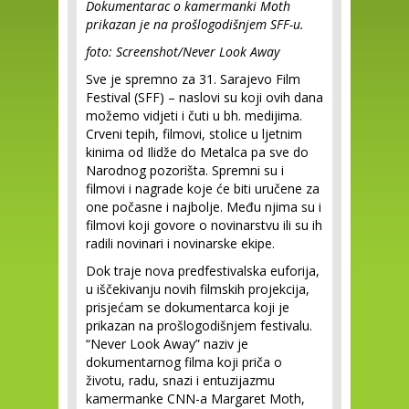
Dokumentarac o kamermanki Moth
prikazan je na prošlogodišnjem SFF-u.
foto: Screenshot/Never Look Away
Sve je spremno za 31. Sarajevo Film
Festival (SFF) – naslovi su koji ovih dana
možemo vidjeti i čuti u bh. medijima.
Crveni tepih, filmovi, stolice u ljetnim
kinima od Ilidže do Metalca pa sve do
Narodnog pozorišta. Spremni su i
filmovi i nagrade koje će biti uručene za
one počasne i najbolje. Među njima su i
filmovi koji govore o novinarstvu ili su ih
radili novinari i novinarske ekipe.
Dok traje nova predfestivalska euforija,
u iščekivanju novih filmskih projekcija,
prisjećam se dokumentarca koji je
prikazan na prošlogodišnjem festivalu.
“Never Look Away” naziv je
dokumentarnog filma koji priča o
životu, radu, snazi i entuzijazmu
kamermanke CNN-a Margaret Moth,