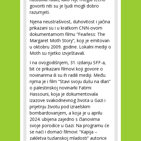
govoriti niti su je ljudi mogli dobro
razumjeti.
Njena neustrašivost, duhovitost i jačina
prikazani su i u kratkom CNN-ovom
dokumentarnom filmu “Fearless: The
Margaret Moth Story”, koji je emitovan
u oktobru 2009. godine. Lokalni mediji o
Moth su rijetko izvještavali.
I na ovogodišnjem, 31. izdanju SFF-a,
bit će prikazani filmovi koji govore o
novinarima ili su ih radili mediji. Među
njima je i film “Stavi svoju dušu na dlan”
o palestinskoj novinarki Fatimi
Hassouni, koja je dokumentovala
izazove svakodnevnog života u Gazi i
prijetnju životu pod izraelskim
bombardovanjem, a koja je u aprilu
2024. ubijena zajedno s članovima
svoje porodice u Gazi. Na programu će
se naći i domaći filmovi: “Kapija –
zakletva tuzlanskoj mladosti“ autorice