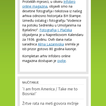
Proteklih mjeseci, u okviru
Infobiro
online magazina
, objavili smo na
desetine fotografija i tekstova iz našeg
arhiva odnosno historijata BH štampe.
Između ostalog i fotografiju “Vodenice
na potoku Sedreniku u Umoljanima na
Bjelašnici”.
Fotografija J. Plačeka
objavljena je u Napretkovom Kalendaru
za 1936. godinu. Ovih dana naša
saradnica
Alma Lazarevska
snimila je
isti prizor gotovo 80 godina kasnije.
Kompletan arhiv Infobiro online
magazina dostupan je
ovdje
.
NAJČITANIJE
'I am from America / Take me to
Bosnia!'
Žrtve rata na meti govora mržnje