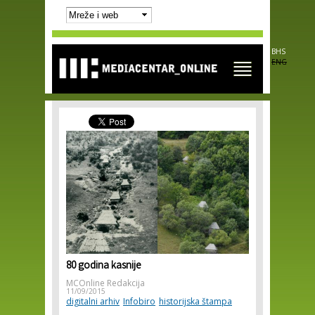
Skip to
main
content
BHS
ENG
80 godina kasnije
MCOnline Redakcija
11/09/2015
digitalni arhiv
Infobiro
historijska štampa