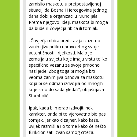
zamislio maskotu u pretpostavljenoj
situaciji da Bosna i Hercegovina jednog
dana dobije organizaciju Mundijala.
Prema njegovoj ideji, maskota bi mogla
da bude ili čovječja ribica ili tornjak.
„Čovječja ribica predstavlja izuzetno
zanimljivu priliku upravo zbog svoje
autentičnosti i rijetkosti. Malo je
zemalja u svijetu koje imaju vrstu toliko
specifično vezanu za svoje prirodno
naslijeđe. Zbog toga bi mogla biti
veoma zanimljiva osnova za maskotu
koja bi se odmah izdvojila od mnogih
koje smo do sada gledali“, objašnjava
Stambolić.
Ipak, kada bi morao izdvojiti neki
karakter, onda bi to vjerovatno bio pas
tornjak, jer kao dizajner, kako kaže,
uvijek razmišlja i o tome kako će nešto
funkcionisati izvan samog crteža.