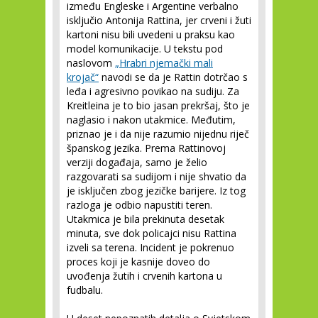
između Engleske i Argentine verbalno
isključio Antonija Rattina, jer crveni i žuti
kartoni nisu bili uvedeni u praksu kao
model komunikacije. U tekstu pod
naslovom
„Hrabri njemački mali
krojač“
navodi se da je Rattin dotrčao s
leđa i agresivno povikao na sudiju. Za
Kreitleina je to bio jasan prekršaj, što je
naglasio i nakon utakmice. Međutim,
priznao je i da nije razumio nijednu riječ
španskog jezika. Prema Rattinovoj
verziji događaja, samo je želio
razgovarati sa sudijom i nije shvatio da
je isključen zbog jezičke barijere. Iz tog
razloga je odbio napustiti teren.
Utakmica je bila prekinuta desetak
minuta, sve dok policajci nisu Rattina
izveli sa terena. Incident je pokrenuo
proces koji je kasnije doveo do
uvođenja žutih i crvenih kartona u
fudbalu.