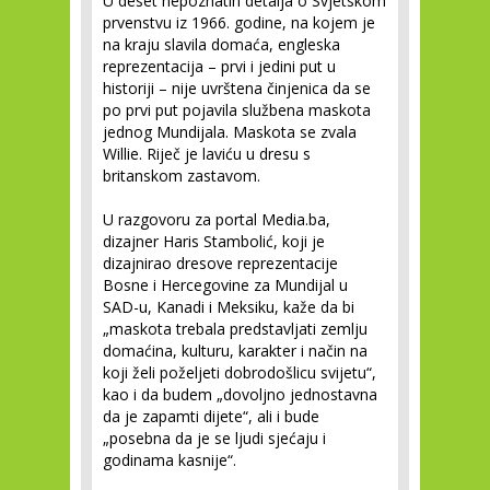
U deset nepoznatih detalja o Svjetskom
prvenstvu iz 1966. godine, na kojem je
na kraju slavila domaća, engleska
reprezentacija – prvi i jedini put u
historiji – nije uvrštena činjenica da se
po prvi put pojavila službena maskota
jednog Mundijala. Maskota se zvala
Willie. Riječ je laviću u dresu s
britanskom zastavom.
U razgovoru za portal Media.ba,
dizajner Haris Stambolić, koji je
dizajnirao dresove reprezentacije
Bosne i Hercegovine za Mundijal u
SAD-u, Kanadi i Meksiku, kaže da bi
„maskota trebala predstavljati zemlju
domaćina, kulturu, karakter i način na
koji želi poželjeti dobrodošlicu svijetu“,
kao i da budem „dovoljno jednostavna
da je zapamti dijete“, ali i bude
„posebna da je se ljudi sjećaju i
godinama kasnije“.