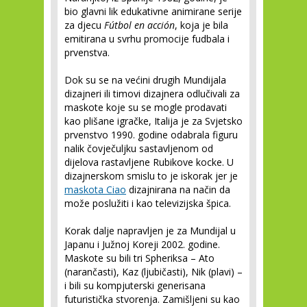
bio glavni lik edukativne animirane serije
za djecu
Fútbol en acción
, koja je bila
emitirana u svrhu promocije fudbala i
prvenstva.
Dok su se na većini drugih Mundijala
dizajneri ili timovi dizajnera odlučivali za
maskote koje su se mogle prodavati
kao plišane igračke, Italija je za Svjetsko
prvenstvo 1990. godine odabrala figuru
nalik čovječuljku sastavljenom od
dijelova rastavljene Rubikove kocke. U
dizajnerskom smislu to je iskorak jer je
maskota Ciao
dizajnirana na način da
može poslužiti i kao televizijska špica.
Korak dalje napravljen je za Mundijal u
Japanu i Južnoj Koreji 2002. godine.
Maskote su bili tri Spheriksa – Ato
(narančasti), Kaz (ljubičasti), Nik (plavi) –
i bili su kompjuterski generisana
futuristička stvorenja. Zamišljeni su kao