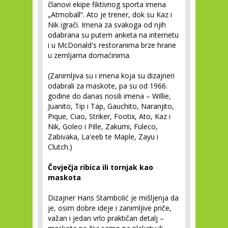
članovi ekipe fiktivnog sporta imena
„Atmoball“. Ato je trener, dok su Kaz i
Nik igrači. Imena za svakoga od njih
odabrana su putem anketa na internetu
i u McDonald's restoranima brze hrane
u zemljama domaćinima.
(Zanimljiva su i imena koja su dizajneri
odabrali za maskote, pa su od 1966.
godine do danas nosili imena – Willie,
Juanito, Tip i Tap, Gauchito, Naranjito,
Pique, Ciao, Striker, Footix, Ato, Kaz i
Nik, Goleo i Pille, Zakumi, Fuleco,
Zabivaka, La'eeb te Maple, Zayu i
Clutch.)
Čovječja ribica ili tornjak kao
maskota
Dizajner Haris Stambolić je mišljenja da
je, osim dobre ideje i zanimljive priče,
važan i jedan vrlo praktičan detalj –