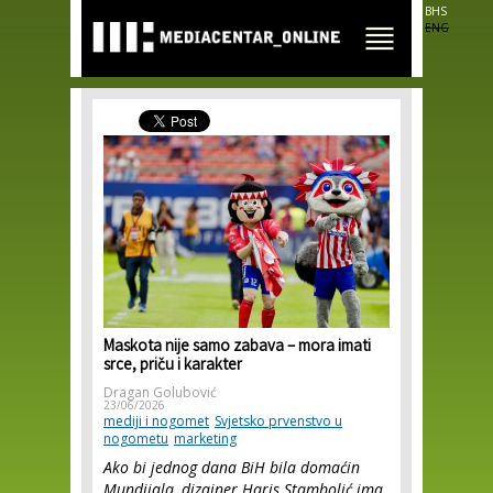
Skip to
BHS
main
ENG
content
Maskota nije samo zabava – mora imati
srce, priču i karakter
Dragan Golubović
23/06/2026
mediji i nogomet
Svjetsko prvenstvo u
nogometu
marketing
Ako bi jednog dana BiH bila domaćin
Mundijala, dizajner Haris Stambolić ima