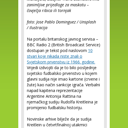
zanimljive prijedloge za maskotu –
čovječja ribica ili tornjak
foto: Jose Pablo Dominguez / Unsplash
/ Ilustracija
Na portalu britanskog javnog servisa –
BBC Radio 2 (British Broadcast Service)
dostupan je tekst pod naslovom
10
stvari koje nikada niste znali o
Svjetskom prvenstvu iz 1966. godine.
Vrijedi izdvojiti da je to bilo posljednje
svjetsko fudbalsko prvenstvo u kojem
glavni sudija nije imao kartone (crvene i
žute) kao način sankcije igrača. Verbalni
napad kapitena reprezentacije
Argentine Antonija Rattina na
njemačkog sudiju Rudolfa Kreitleina je
promijenio fudbalsku historiju.
Novinske arhive bilježe da je sudija
Kreitlein u četvrtfinalnoj utakmici