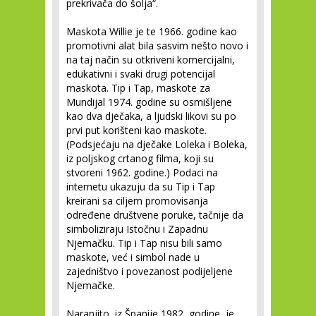
prekrivača do šolja“.
Maskota Willie je te 1966. godine kao
promotivni alat bila sasvim nešto novo i
na taj način su otkriveni komercijalni,
edukativni i svaki drugi potencijal
maskota. Tip i Tap, maskote za
Mundijal 1974. godine su osmišljene
kao dva dječaka, a ljudski likovi su po
prvi put korišteni kao maskote.
(Podsjećaju na dječake Loleka i Boleka,
iz poljskog crtanog filma, koji su
stvoreni 1962. godine.) Podaci na
internetu ukazuju da su Tip i Tap
kreirani sa ciljem promovisanja
određene društvene poruke, tačnije da
simboliziraju Istočnu i Zapadnu
Njemačku. Tip i Tap nisu bili samo
maskote, već i simbol nade u
zajedništvo i povezanost podijeljene
Njemačke.
Naranjito, iz Španije 1982, godine, je