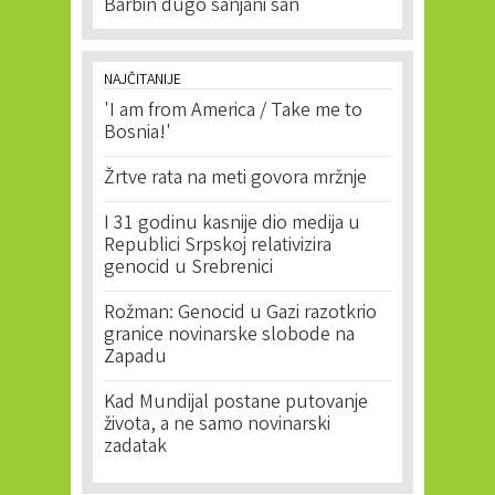
Barbin dugo sanjani san
NAJČITANIJE
'I am from America / Take me to
Bosnia!'
Žrtve rata na meti govora mržnje
I 31 godinu kasnije dio medija u
Republici Srpskoj relativizira
genocid u Srebrenici
Rožman: Genocid u Gazi razotkrio
granice novinarske slobode na
Zapadu
Kad Mundijal postane putovanje
života, a ne samo novinarski
zadatak