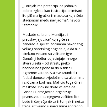
„Tornjak ima potencijal da jednako
dobro izgleda kao ilustracija, animirani
lik, plišana igračka ili maskota koja šeta
stadionom među navijačima“, navodi
Stambolić.
Maskote su brend Mundijala i
predstavljaju „lice“ kojeg će se
generacije sjećati godinama nakon tog
velikog sportskog događaja, a da nije
direktno vezano sa velikane igre.
Današnji fudbal objedinjuje mnogo
stvari u sebi – od strasti, preko
nacionalnog ponosa do biznisa i
ogromne zarade. Šta sve Mundijal i
fudbal donose svjedočimo sa albumima
i sličicama kod nas. Mali dio toga čine i
maskote. Dok ne dođe vrijeme da
Bosna i Hercegovina organizuje
prvenstvo, a da njegovo zaštitno lice
budu ili čovječja ribica ili tornjak ili nešto
treće, uživajmo u najvažnijoj sporednoj