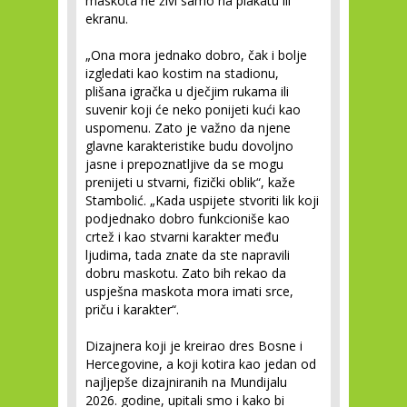
maskota ne živi samo na plakatu ili
ekranu.
„Ona mora jednako dobro, čak i bolje
izgledati kao kostim na stadionu,
plišana igračka u dječjim rukama ili
suvenir koji će neko ponijeti kući kao
uspomenu. Zato je važno da njene
glavne karakteristike budu dovoljno
jasne i prepoznatljive da se mogu
prenijeti u stvarni, fizički oblik“, kaže
Stambolić. „Kada uspijete stvoriti lik koji
podjednako dobro funkcioniše kao
crtež i kao stvarni karakter među
ljudima, tada znate da ste napravili
dobru maskotu. Zato bih rekao da
uspješna maskota mora imati srce,
priču i karakter“.
Dizajnera koji je kreirao dres Bosne i
Hercegovine, a koji kotira kao jedan od
najljepše dizajniranih na Mundijalu
2026. godine, upitali smo i kako bi