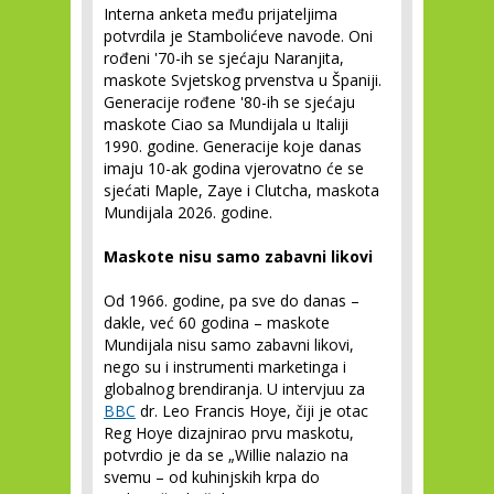
Interna anketa među prijateljima
potvrdila je Stambolićeve navode. Oni
rođeni '70-ih se sjećaju Naranjita,
maskote Svjetskog prvenstva u Španiji.
Generacije rođene '80-ih se sjećaju
maskote Ciao sa Mundijala u Italiji
1990. godine. Generacije koje danas
imaju 10-ak godina vjerovatno će se
sjećati Maple, Zaye i Clutcha, maskota
Mundijala 2026. godine.
Maskote nisu samo zabavni likovi
Od 1966. godine, pa sve do danas –
dakle, već 60 godina – maskote
Mundijala nisu samo zabavni likovi,
nego su i instrumenti marketinga i
globalnog brendiranja. U intervjuu za
BBC
dr. Leo Francis Hoye, čiji je otac
Reg Hoye dizajnirao prvu maskotu,
potvrdio je da se „Willie nalazio na
svemu – od kuhinjskih krpa do