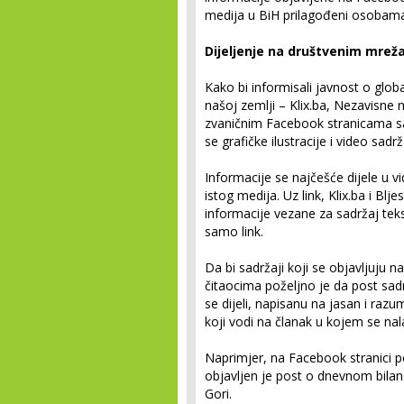
medija u BiH prilagođeni osobama
Dijeljenje na društvenim mre
Kako bi informisali javnost o globa
našoj zemlji – Klix.ba, Nezavisne n
zvaničnim Facebook stranicama sadr
se grafičke ilustracije i video sadrža
Informacije se najčešće dijele u vi
istog medija. Uz link, Klix.ba i Blj
informacije vezane za sadržaj tek
samo link.
Da bi sadržaji koji se objavljuju n
čitaocima poželjno je da post sad
se dijeli, napisanu na jasan i razum
koji vodi na članak u kojem se nala
Naprimjer, na Facebook stranici po
objavljen je post o dnevnom bila
Gori.