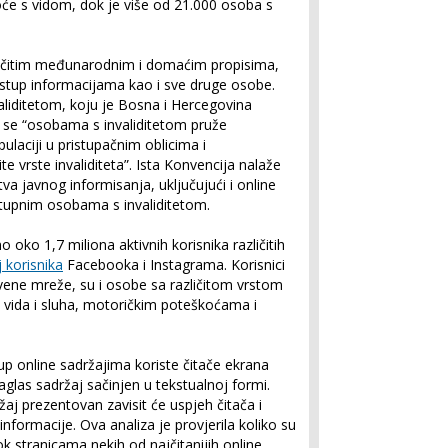
će s vidom, dok je više od 21.000 osoba s
ličitim međunarodnim i domaćim propisima,
ristup informacijama kao i sve druge osobe.
liditetom, koju je Bosna i Hercegovina
da se “osobama s invaliditetom pruže
laciji u pristupačnim oblicima i
te vrste invaliditeta”. Ista Konvencija nalaže
va javnog informisanja, uključujući i online
stupnim osobama s invaliditetom.
o oko 1,7 miliona aktivnih korisnika različitih
j korisnika
Facebooka i Instagrama. Korisnici
štvene mreže, su i osobe sa različitom vrstom
 vida i sluha, motoričkim poteškoćama i
tup online sadržajima koriste čitače ekrana
 naglas sadržaj sačinjen u tekstualnoj formi.
žaj prezentovan zavisit će uspjeh čitača i
nformacije. Ova analiza je provjerila koliko su
k stranicama nekih od najčitanijih online