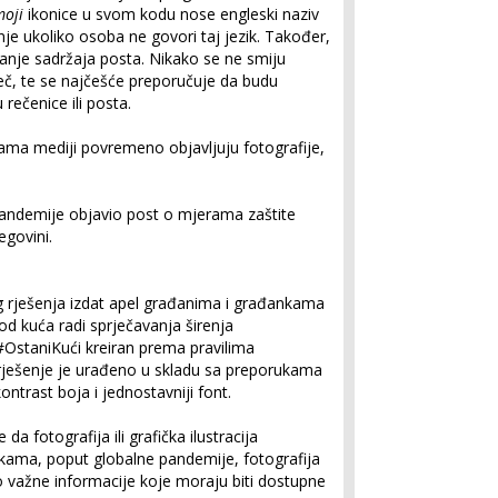
oji
ikonice u svom kodu nose engleski naziv
je ukoliko osoba ne govori taj jezik. Također,
nje sadržaja posta. Nikako se ne smiju
iječ, te se najčešće preporučuje da budu
rečenice ili posta.
ma mediji povremeno objavljuju fotografije,
pandemije objavio post o mjerama zaštite
egovini.
g rješenja izdat apel građanima i građankama
od kuća radi sprječavanja širenja
#OstaniKući kreiran prema pravilima
 rješenje je urađeno u skladu sa preporukama
ontrast boja i jednostavniji font.
da fotografija ili grafička ilustracija
ikama, poput globalne pandemije, fotografija
tno važne informacije koje moraju biti dostupne