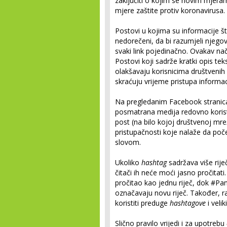
zaključiti o kojim se novim mjera
mjere zaštite protiv koronavirusa.
Postovi u kojima su informacije štu
nedorečeni, da bi razumjeli njegov
svaki link pojedinačno. Ovakav nači
Postovi koji sadrže kratki opis teks
olakšavaju korisnicima društvenih
skraćuju vrijeme pristupa informaci
Na pregledanim Facebook stranica
posmatrana medija redovno korist
post (na bilo kojoj društvenoj mre
pristupačnosti koje nalaže da poč
slovom.
Ukoliko
hashtag
sadržava više riječ
čitači ih neće moći jasno pročitat
pročitao kao jednu riječ, dok #Pa
označavaju novu riječ. Također, ra
koristiti preduge
hashtagove
i velik
Slično pravilo vrijedi i za upotrebu