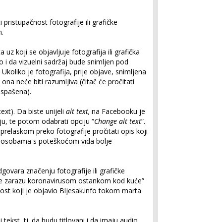
pristupačnost fotografije ili grafičke
m.
uz koji se objavljuje fotografija ili grafička
no i da vizuelni sadržaj bude snimljen pod
koliko je fotografija, prije objave, snimljena
ona neće biti razumljiva (čitač će pročitati
 spašena).
text). Da biste unijeli
alt text,
na Facebooku je
ju, te potom odabrati opciju “
Change alt text
”.
prelaskom preko fotografije pročitati opis koji
iti osobama s poteškoćom vida bolje
govara značenju fotografije ili grafičke
ječite zarazu koronavirusom ostankom kod kuće”
ost koji je objavio Bljesak.info tokom marta
i tekst, tj. da budu titlovani i da imaju audio.