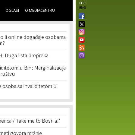
BHS
ENG
OGLASI
O MEDIACENTRU
o li online događaje osobama
om?
iH: Duga lista prepreka
iditetom u BiH: Marginalizacija
društvu
e osoba sa invaliditetom u
erica / Take me to Bosnia!'
 meti govora mržnje