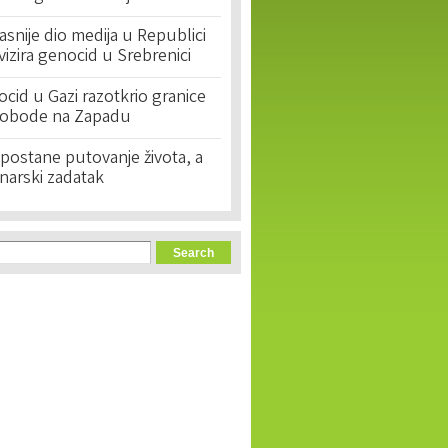
asnije dio medija u Republici
ivizira genocid u Srebrenici
cid u Gazi razotkrio granice
lobode na Zapadu
postane putovanje života, a
narski zadatak
orm