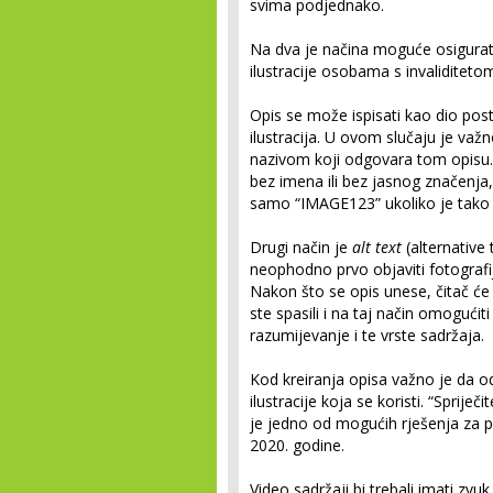
svima podjednako.
Na dva je načina moguće osigurati 
ilustracije osobama s invaliditeto
Opis se može ispisati kao dio posta 
ilustracija. U ovom slučaju je važ
nazivom koji odgovara tom opisu. U
bez imena ili bez jasnog značenja, 
samo “IMAGE123” ukoliko je tako
Drugi način je
alt text
(alternative 
neophodno prvo objaviti fotografi
Nakon što se opis unese, čitač će 
ste spasili i na taj način omoguć
razumijevanje i te vrste sadržaja.
Kod kreiranja opisa važno je da od
ilustracije koja se koristi. “Spri
je jedno od mogućih rješenja za p
2020. godine.
Video sadržaji bi trebali imati zvuk 