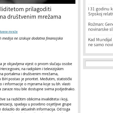
iditetom prilagoditi
I 31 godinu k
Srpskoj relat
ja na društvenim mrežama
Rožman: Geno
novinarske s
tvene mreže
h medija ne iziskuje dodatna finansijska
Kad Mundijal 
ne samo novi
Search f
Search
 je objavljena vijest o prvom slučaju osobe
Hercegovini, na radijskim i televizijskim
na portalima i društvenim mrežama,
 BiH postao je prioritet. Međutim, statistički
kao i informacije o mjerama koje su bh. vlasti
ja zaraze nisu bile dostupne svima podjednako.
žive sa različitim oblicima invaliditeta i koji,
nizaciji, spadaju u posebno osjetljive grupe
 dolazilo do aktuelnih informacija. Od toga