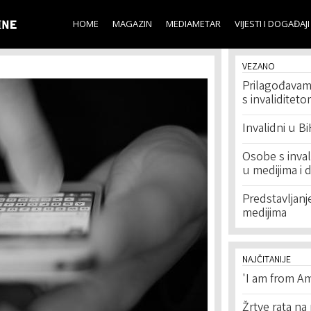
Skip to
main
HOME
MAGAZIN
MEDIAMETAR
VIJESTI I DOGAĐAJI
content
VEZANO
Prilagođavam
s invaliditet
Invalidni u B
Osobe s inval
u medijima i 
Predstavljanj
medijima
NAJČITANIJE
'I am from Am
Žrtve rata na