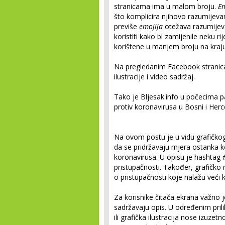
stranicama ima u malom broju.
Em
što komplicira njihovo razumijevan
previše
emojija
otežava razumijeva
koristiti kako bi zamijenile neku r
korištene u manjem broju na kraju 
Na pregledanim Facebook stranica
ilustracije i video sadržaj.
Tako je Bljesak.info u počecima 
protiv koronavirusa u Bosni i Herc
Na ovom postu je u vidu grafičko
da se pridržavaju mjera ostanka k
koronavirusa. U opisu je hashtag 
pristupačnosti. Također, grafičko
o pristupačnosti koje nalažu veći k
Za korisnike čitača ekrana važno je 
sadržavaju opis. U određenim pril
ili grafička ilustracija nose izuze