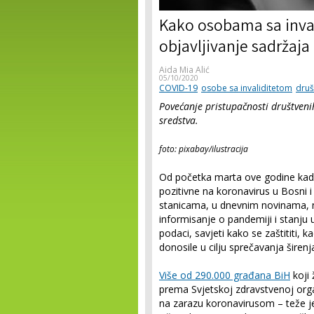
Kako osobama sa inval
objavljivanje sadrža
Aida Mia Alić
05/10/2020
COVID-19
osobe sa invaliditetom
druš
Povećanje pristupačnosti društveni
sredstva.
foto: pixabay/ilustracija
Od početka marta ove godine kada
pozitivne na koronavirus u Bosni i 
stanicama, u dnevnim novinama, 
informisanje o pandemiji i stanju u
podaci, savjeti kako se zaštititi, 
donosile u cilju sprečavanja širen
Više od 290.000 građana BiH
koji 
prema Svjetskoj zdravstvenoj orga
na zarazu koronavirusom – teže je