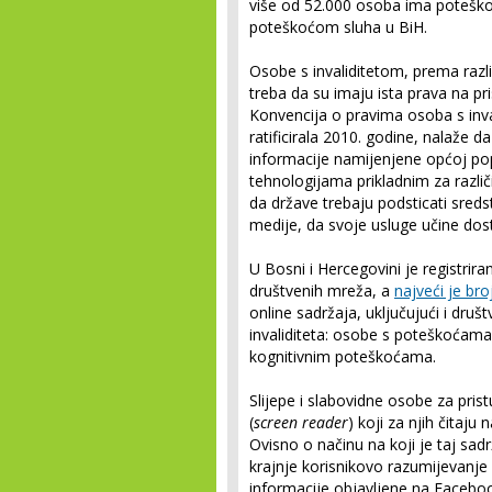
više od 52.000 osoba ima poteško
poteškoćom sluha u BiH.
Osobe s invaliditetom, prema raz
treba da su imaju ista prava na p
Konvencija o pravima osoba s inva
ratificirala 2010. godine, nalaže 
informacije namijenjene općoj popu
tehnologijama prikladnim za različi
da države trebaju podsticati sredst
medije, da svoje usluge učine do
U Bosni i Hercegovini je registriran
društvenih mreža, a
najveći je bro
online sadržaja, uključujući i dru
invaliditeta: osobe s poteškoćama
kognitivnim poteškoćama.
Slijepe i slabovidne osobe za pris
(
screen reader
) koji za njih čitaju
Ovisno o načinu na koji je taj sadr
krajnje korisnikovo razumijevanje i
informacije objavljene na Faceboo