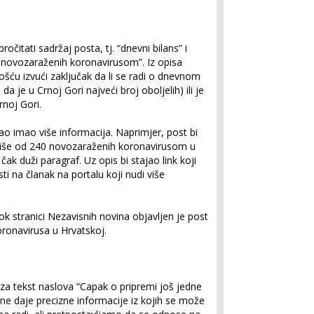
očitati sadržaj posta, tj. “dnevni bilans” i
4 novozaraženih koronavirusom”. Iz opisa
ošću izvući zaključak da li se radi o dnevnom
a je u Crnoj Gori najveći broj oboljelih) ili je
noj Gori.
ao imao više informacija. Naprimjer, post bi
Više od 240 novozaraženih koronavirusom u
 čak duži paragraf. Uz opis bi stajao link koji
i na članak na portalu koji nudi više
k stranici Nezavisnih novina objavljen je post
ronavirusa u Hrvatskoj.
 za tekst naslova “Capak o pripremi još jedne
ne daje precizne informacije iz kojih se može