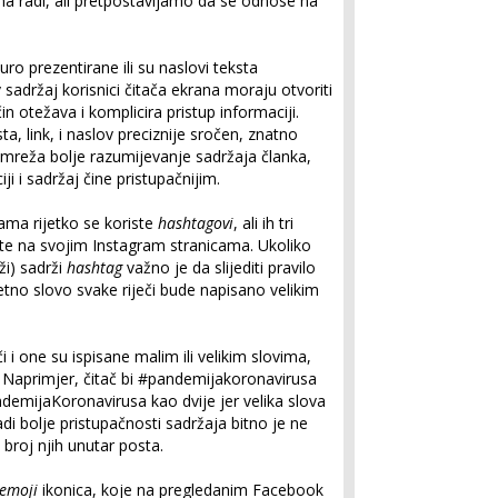
ma radi, ali pretpostavljamo da se odnose na
ro prezentirane ili su naslovi teksta
 sadržaj korisnici čitača ekrana moraju otvoriti
n otežava i komplicira pristup informaciji.
ta, link, i naslov preciznije sročen, znatno
 mreža bolje razumijevanje sadržaja članka,
ji i sadržaj čine pristupačnijim.
ma rijetko se koriste
hashtagovi
, ali ih tri
e na svojim Instagram stranicama. Ukoliko
ži) sadrži
hashtag
važno je da slijediti pravilo
etno slovo svake riječi bude napisano velikim
i i one su ispisane malim ili velikim slovima,
i. Naprimjer, čitač bi #pandemijakoronavirusa
ndemijaKoronavirusa kao dvije jer velika slova
di bolje pristupačnosti sadržaja bitno je ne
i broj njih unutar posta.
emoji
ikonica, koje na pregledanim Facebook