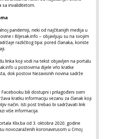
 sa invaliditetom.
žama
lnoj pandemiji, neki od najčitanijih medija u
ovine i Bljesak.info – objavljuju su na svojim
žaje različitog tipa: pored članaka, koriste
ji.
du linka koji vodi na tekst objavljen na portalu
esak.info u postovima dijele vrlo kratke
sta, dok postovi Nezavisnih novina sadrže
a Facebooku bili dostupni i prilagođeni svim
ržava kratku informaciju vezanu za članak koji
ljiv način. Isti post trebao bi sadržavati link
zi više informacija.
rtala Klix.ba od 3. oktobra 2020. godine
nsu novozaraženih koronavirusom u Crnoj