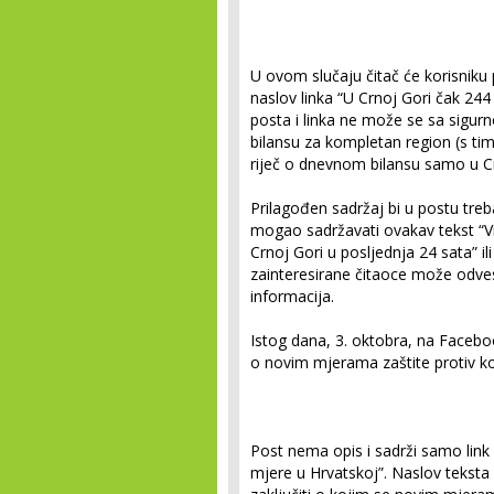
U ovom slučaju čitač će korisniku pr
naslov linka “U Crnoj Gori čak 24
posta i linka ne može se sa sigurn
bilansu za kompletan region (s tim d
riječ o dnevnom bilansu samo u Cr
Prilagođen sadržaj bi u postu treb
mogao sadržavati ovakav tekst “
Crnoj Gori u posljednja 24 sata” ili
zainteresirane čitaoce može odvest
informacija.
Istog dana, 3. oktobra, na Faceboo
o novim mjerama zaštite protiv ko
Post nema opis i sadrži samo link
mjere u Hrvatskoj”. Naslov teksta 