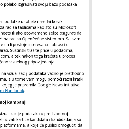
o polako izgrađivati svoju bazu podataka
vali podatke u tabele naredni korak
a rad sa tablicama kao što su Microsoft
heets ili ako istovremeno želite osigurati da
ći na rad sa OpenRefine sistemom. Sa svim
e da li postoje interesantni obrasci u
irati. Suštinski tražite priče u podacima,
icom, a tek nakon toga krećete u proces
rečeno vizuelnog pripovijedanja.
li na vizualizaciji podataka važno je prethodno
ima, a u tome vam mogu pomoći razni kratki
, kojeg je pripremila Google News Initiative, ili
ism Handbook
.
rnoj kampanji
izualizacije podataka u predizbornoj
jučivati kartice kandidata i kandidatkinja sa
platformama, a koje će publici omogućiti da