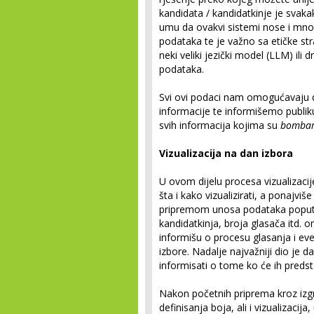
kandidata / kandidatkinje je svaka
umu da ovakvi sistemi nose i mnog
podataka te je važno sa etičke stran
neki veliki jezički model (LLM) ili
podataka.
Svi ovi podaci nam omogućavaju 
informacije te informišemo publi
svih informacija kojima su
bombar
Vizualizacija na dan izbora
U ovom dijelu procesa vizualizacij
šta i kako vizualizirati, a ponajvi
pripremom unosa podataka poput st
kandidatkinja, broja glasača itd. 
informišu o procesu glasanja i eve
izbore. Nadalje najvažniji dio je da
informisati o tome ko će ih predsta
Nakon početnih priprema kroz izgr
definisanja boja, ali i vizualizacij