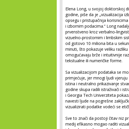
Elena Long, u svojoj doktorskoj di
godine, piše da je „vizualizacija i
opsegu i pristupačnija korisnicima 
i izbornim podacima.“ Long nadalje
prvenstveno kroz verbalno‑lingvis
vizuelno‑prostornim i limbskim si
od gotovo 10 miliona bita u sekund
minuti, što pokazuje veliku razliku
omogućavaju brže i intuitivnije r
tekstualne ili numeričke forme.
Sa vizualizacijom podataka se mož
primjećuje, jer mnogi ljudi vjeruj
istina i neutralno prikazivanje stv
godine skupa radili istraživači i is
i Georgia Tech Univerziteta pokaz
navesti ljude na pogrešne zaključke
vizualizirati podatke vodeći se et
Sve to znači da postoji čitav niz p
medij efikasno mogao raditi vizua