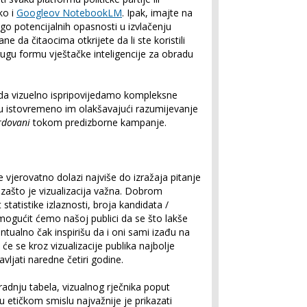
ko i
Googleov NotebookLM
. Ipak, imajte na
o potencijalnih opasnosti u izvlačenju
e da čitaocima otkrijete da li ste koristili
 drugu formu vještačke inteligencije za obradu
da vizuelno ispripovijedamo kompleksne
ku istovremeno im olakšavajući razumijevanje
dovani
tokom predizborne kampanje.
e vjerovatno dolazi najviše do izražaja pitanje
še zašto je vizualizacija važna. Dobrom
atistike izlaznosti, broja kandidata /
omogućit ćemo našoj publici da se što lakše
ntualno čak inspirišu da i oni sami izađu na
 će se kroz vizualizacije publika najbolje
vljati naredne četiri godine.
adnju tabela, vizualnog rječnika poput
a, u etičkom smislu najvažnije je prikazati