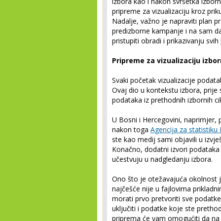
izbora kao i nakon svršetka izborn
pripreme za vizualizaciju kroz prik
Nadalje, važno je napraviti plan 
predizborne kampanje i na sam dan 
pristupiti obradi i prikazivanju svi
Pripreme za vizualizaciju izbo
Svaki početak vizualizacije podata
Ovaj dio u kontekstu izbora, prij
podataka iz prethodnih izbornih ci
U Bosni i Hercegovini, naprimjer, p
nakon toga
Agencija za statistiku
ste kao medij sami objavili u izvj
Konačno, dodatni izvori podataka 
učestvuju u nadgledanju izbora.
Ono što je otežavajuća okolnost j
najčešće nije u fajlovima prikladn
morati prvo pretvoriti sve podat
uključiti i podatke koje ste pretho
priprema će vam omogućiti da na 