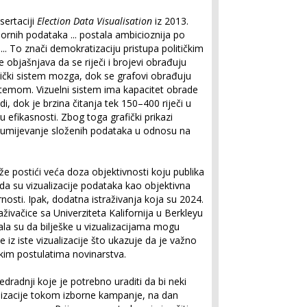
sertaciji
Election Data Visualisation
iz 2013.
zbornih podataka ... postala ambicioznija po
... To znači demokratizaciju pristupa političkim
 objašnjava da se riječi i brojevi obrađuju
tički sistem mozga, dok se grafovi obrađuju
stemom. Vizuelni sistem ima kapacitet obrade
i, dok je brzina čitanja tek 150–400 riječi u
 u efikasnosti. Zbog toga grafički prikazi
azumijevanje složenih podataka u odnosu na
e postići veća doza objektivnosti koju publika
u da su vizualizacije podataka kao objektivna
arnosti. Ipak, dodatna istraživanja koja su 2024.
traživačice sa Univerziteta Kalifornija u Berkleyu
ala su da bilješke u vizualizacijama mogu
 iz iste vizualizacije što ukazuje da je važno
ičkim postulatima novinarstva.
redradnji koje je potrebno uraditi da bi neki
lizacije tokom izborne kampanje, na dan