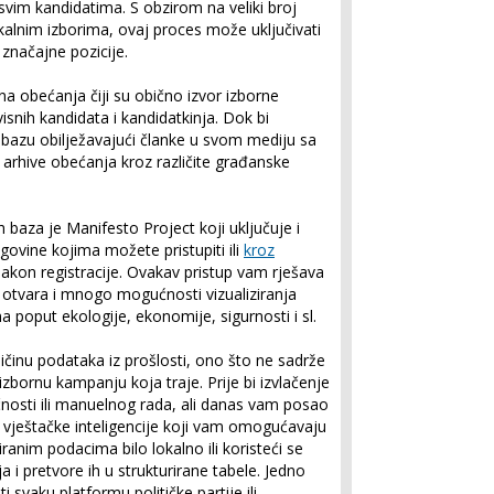
vim kandidatima. S obzirom na veliki broj
kalnim izborima, ovaj proces može uključivati
značajne pozicije.
a obećanja čiji su obično izvor izborne
avisnih kandidata i kandidatkinja. Dok bi
u bazu obilježavajući članke u svom mediju sa
 arhive obećanja kroz različite građanske
h baza je Manifesto Project koji uključuje i
vine kojima možete pristupiti ili
kroz
akon registracije. Ovakav pristup vam rješava
i otvara i mnogo mogućnosti vizualiziranja
ima poput ekologije, ekonomije, sigurnosti i sl.
ičinu podataka iz prošlosti, ono što ne sadrže
zbornu kampanju koja traje. Prije bi izvlačenje
nosti ili manuelnog rada, ali danas vam posao
 vještačke inteligencije koji vam omogućavaju
ranim podacima bilo lokalno ili koristeći se
 i pretvore ih u strukturirane tabele. Jedno
 svaku platformu političke partije ili