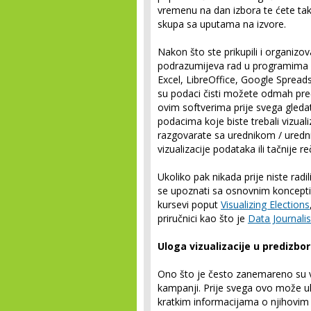
vremenu na dan izbora te ćete tak
skupa sa uputama na izvore.
Nakon što ste prikupili i organizo
podrazumijeva rad u programima z
Excel, LibreOffice, Google Spreads
su podaci čisti možete odmah pre
ovim softverima prije svega gledat
podacima koje biste trebali vizualiz
razgovarate sa urednikom / uredn
vizualizacije podataka ili tačnije 
Ukoliko pak nikada prije niste radi
se upoznati sa osnovnim koncept
kursevi poput
Visualizing Elections
priručnici kao što je
Data Journal
Uloga vizualizacije u predizbo
Ono što je često zanemareno su v
kampanji. Prije svega ovo može ukl
kratkim informacijama o njihovim 