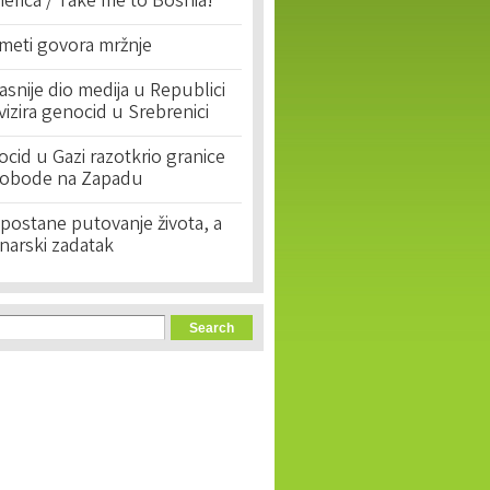
erica / Take me to Bosnia!'
 meti govora mržnje
asnije dio medija u Republici
ivizira genocid u Srebrenici
cid u Gazi razotkrio granice
lobode na Zapadu
postane putovanje života, a
narski zadatak
orm