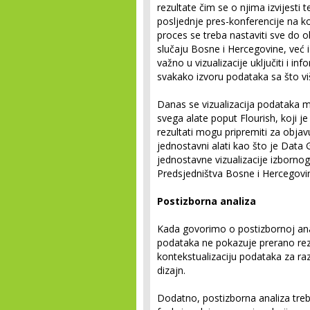
rezultate čim se o njima izvijesti t
posljednje pres-konferencije na koj
proces se treba nastaviti sve do 
slučaju Bosne i Hercegovine, već i
važno u vizualizacije uključiti i i
svakako izvoru podataka sa što viš
Danas se vizualizacija podataka mo
svega alate poput Flourish, koji j
rezultati mogu pripremiti za obja
jednostavni alati kao što je Data 
jednostavne vizualizacije izborno
Predsjedništva Bosne i Hercegovi
Postizborna analiza
Kada govorimo o postizbornoj anali
podataka ne pokazuje prerano rezul
kontekstualizaciju podataka za razl
dizajn.
Dodatno, postizborna analiza tre