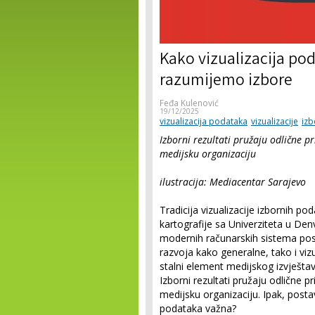
Kako vizualizacija pod
razumijemo izbore
Feđa Kulenović
19/12/2025
vizualizacija podataka
vizualizacije
izb
Izborni rezultati pružaju odlične pr
medijsku organizaciju
ilustracija: Mediacentar Sarajevo
Tradicija vizualizacije izbornih po
kartografije sa Univerziteta u Den
modernih računarskih sistema pos
razvoja kako generalne, tako i vizu
stalni element medijskog izvješta
Izborni rezultati pružaju odlične p
medijsku organizaciju. Ipak, postav
podataka važna?