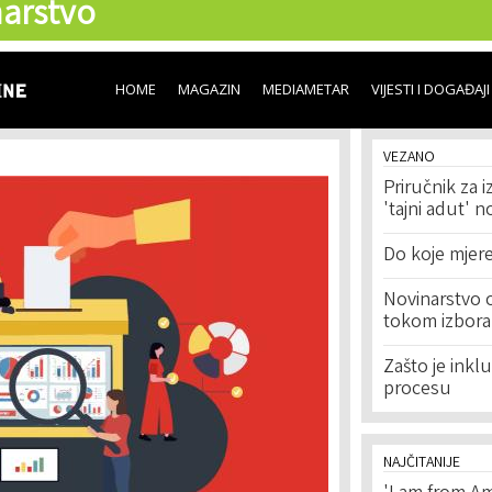
arstvo
Skip to
main
content
HOME
MAGAZIN
MEDIAMETAR
VIJESTI I DOGAĐAJI
VEZANO
Priručnik za 
'tajni adut' n
Do koje mjere
Novinarstvo o
tokom izbora
Zašto je inkl
procesu
NAJČITANIJE