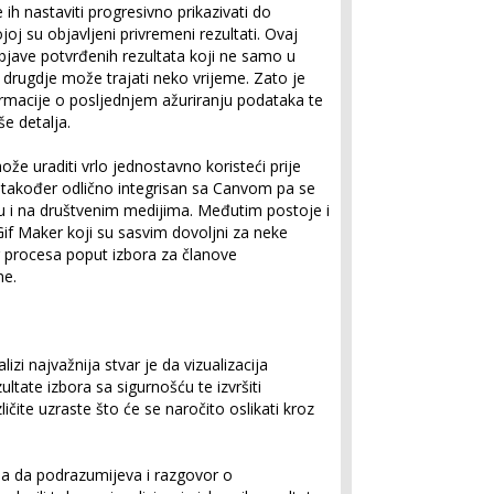
e ih nastaviti progresivno prikazivati do
oj su objavljeni privremeni rezultati. Ovaj
objave potvrđenih rezultata koji ne samo u
 drugdje može trajati neko vrijeme. Zato je
nformacije o posljednjem ažuriranju podataka te
e detalja.
že uraditi vrlo jednostavno koristeći prije
e također odlično integrisan sa Canvom pa se
vu i na društvenim medijima. Međutim postoje i
Gif Maker koji su sasvim dovoljni za neke
g procesa poput izbora za članove
ne.
zi najvažnija stvar je da vizualizacija
tate izbora sa sigurnošću te izvršiti
ičite uzraste što će se naročito oslikati kroz
ba da podrazumijeva i razgovor o