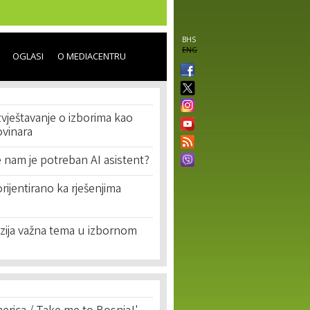
BHS
ENG
OGLASI
O MEDIACENTRU
izvještavanje o izborima kao
ovinara
 nam je potreban AI asistent?
rijentirano ka rješenjima
uzija važna tema u izbornom