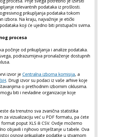
og procesa. Prije svega potrebno je izvršiti
upljanje relevantnih podataka iz prošlosti.
progresivnog prikupljanja podataka tokom
izbora. Na kraju, najvažnije je etički
h podataka koji će ujedno biti pristupačni svima.
rnog procesa
ka počinje od prikupljanja i analize podataka.
e svega, podrazumijeva pronalaženje dostupnih
klusa.
rvi izvor je
Centralna izborna komisija
, a
 BiH
. Drugi izvor su podaci iz vaše arhive koje
eštavanjima o prethodnim izbornim ciklusima.
mogu biti i nevladine organizacije koje
este da trenutno sva zvanična statistika
im za vizualizaciju već u PDF formatu, pa ćete
ke format poput XLS ili CSV. Ovdje možemo
dno objavili i njihovo smještanje u tabele. Ova
istoj osnovi prikupljate podatke u stvarnom