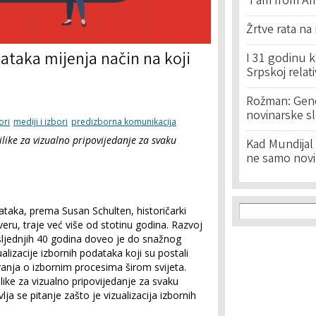
'I am from Am
Žrtve rata na
ataka mijenja način na koji
I 31 godinu k
Srpskoj relat
Rožman: Geno
novinarske s
ori
mediji i izbori
predizborna komunikacija
ilike za vizualno pripovijedanje za svaku
Kad Mundijal 
ne samo novi
Search f
Search
dataka, prema Susan Schulten, historičarki
veru, traje već više od stotinu godina. Razvoj
ljednjih 40 godina doveo je do snažnog
alizacije izbornih podataka koji su postali
vanja o izbornim procesima širom svijeta.
rilike za vizualno pripovijedanje za svaku
lja se pitanje zašto je vizualizacija izbornih