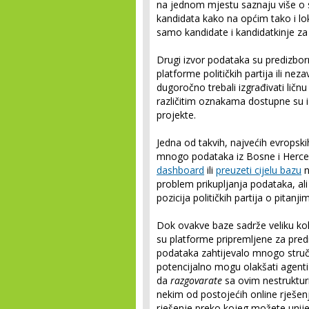
na jednom mjestu saznaju više o s
kandidata kako na općim tako i lo
samo kandidate i kandidatkinje za 
Drugi izvor podataka su predizborn
platforme političkih partija ili nez
dugoročno trebali izgrađivati ličn
različitim oznakama dostupne su i
projekte.
Jedna od takvih, najvećih evropski
mnogo podataka iz Bosne i Hercego
dashboard
ili
preuzeti cijelu bazu
n
problem prikupljanja podataka, al
pozicija političkih partija o pitanj
Dok ovakve baze sadrže veliku kol
su platforme pripremljene za predi
podataka zahtijevalo mnogo struč
potencijalno mogu olakšati agenti
da
razgovarate
sa ovim nestrukturi
nekim od postojećih online rješenja
rješenje preko kojeg možete unijeti