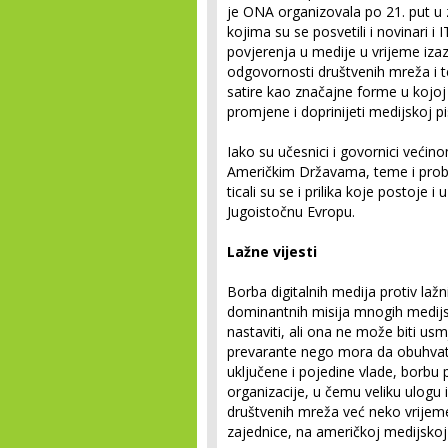
je ONA organizovala po 21. put u 
kojima su se posvetili i novinari i 
povjerenja u medije u vrijeme izazo
odgovornosti društvenih mreža i te
satire kao značajne forme u kojoj 
promjene i doprinijeti medijskoj p
Iako su učesnici i govornici većin
Američkim Državama, teme i probl
ticali su se i prilika koje postoje i
Jugoistočnu Evropu.
Lažne vijesti
Borba digitalnih medija protiv lažni
dominantnih misija mnogih medijski
nastaviti, ali ona ne može biti us
prevarante nego mora da obuhvati
uključene i pojedine vlade, borbu 
organizacije, u čemu veliku ulogu 
društvenih mreža već neko vrijeme
zajednice, na američkoj medijsko