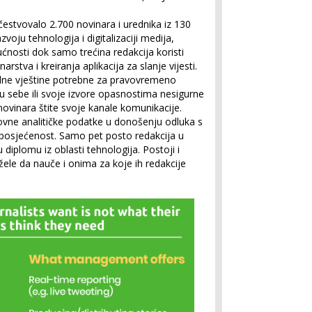
učestvovalo 2.700 novinara i urednika iz 130
voju tehnologija i digitalizaciji medija,
ćnosti dok samo trećina redakcija koristi
rstva i kreiranja aplikacija za slanje vijesti.
alne vještine potrebne za pravovremeno
žu sebe ili svoje izvore opasnostima nesigurne
ovinara štite svoje kanale komunikacije.
ovne analitičke podatke u donošenju odluka s
 posjećenost. Samo pet posto redakcija u
diplomu iz oblasti tehnologija. Postoji i
 žele da nauče i onima za koje ih redakcije