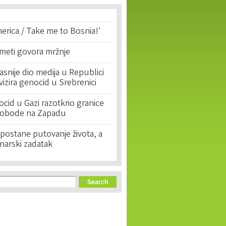
erica / Take me to Bosnia!'
 meti govora mržnje
asnije dio medija u Republici
ivizira genocid u Srebrenici
cid u Gazi razotkrio granice
lobode na Zapadu
postane putovanje života, a
narski zadatak
orm