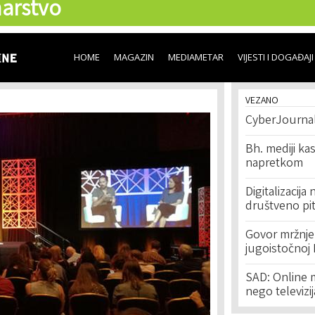
arstvo
Skip to
main
content
HOME
MAGAZIN
MEDIAMETAR
VIJESTI I DOGAĐAJI
VEZANO
CyberJournali
Bh. mediji ka
napretkom
Digitalizacija
društveno pi
Govor mržnje
jugoistočnoj 
SAD: Online m
nego televizij