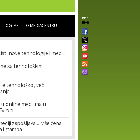
BHS
ENG
OGLASI
O MEDIACENTRU
st: nove tehnologije i mediji
sne sa tehnološkim
 nije tehnološko, već
tanje
 u online medijima u
Evropi
ediji zapošljavaju više žena
a i štampa