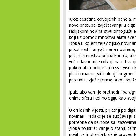
Kroz desetine odvojenih panela, med
nove pristupe izvještavanju u digi
radijskom novinarstvu omogućuje 
koji uz pomoć mnoštva alata sve vi
Doba u kojem televizijsko novinar
prisutnosti i angažmana novinara, 
putem mnoštva online kanala, a tr
već odavno nije odvojena od svoji
pokrenuti u online sferi sve više 
platformama, virtualnoj i augmenti
pristupi i svježe forme brzo i snažn
Ipak, ako vam je prethodni paragra
online sferu i tehnologiju kao svo
U eri lažnih vijesti, prijetnji po di
novinari i redakcije se suočavaju
potrebne da se nose sa izazovima
globalno istraživanje o stanju teh
novih tehnologija koje je proveo 