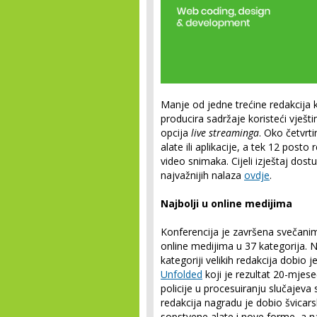
Manje od jedne trećine redakcija ko
producira sadržaje koristeći vještin
opcija
live streaminga
. Oko četvrti
alate ili aplikacije, a tek 12 post
video snimaka. Cijeli izještaj dos
najvažnijih nalaza
ovdje
.
Najbolji u online medijima
Konferencija je završena svečani
online medijima u 37 kategorija. N
kategoriji velikih redakcija dobio 
Unfolded
koji je rezultat 20-mje
policije u procesuiranju slučajeva 
redakcija nagradu je dobio švica
sopstvene alate i nove forme, a na