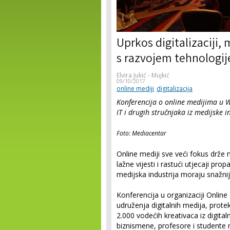
Uprkos digitalizaciji, 
s razvojem tehnologij
Elvira Jukić - Mujkić
09/10/2017
online mediji
digitalizacija
Konferencija o online medijima u W
IT i drugih stručnjaka iz medijske i
Foto: Mediacentar
Online mediji sve veći fokus drže 
lažne vijesti i rastući utjecaji pr
medijska industrija moraju snažnije
Konferencija u organizaciji Onlin
udruženja digitalnih medija, prot
2.000 vodećih kreativaca iz digital
biznismene, profesore i studente 