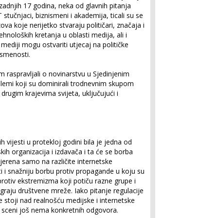
zadnjih 17 godina, neka od glavnih pitanja
IT stučnjaci, biznismeni i akademija, ticali su se
va koje nerijetko stvaraju političari, značaja i
hnoloških kretanja u oblasti medija, ali i
mediji mogu ostvariti utjecaj na političke
ismenosti.
om raspravljali o novinarstvu u Sjedinjenim
emi koji su dominirali trodnevnim skupom
 u drugim krajevima svijeta, uključujući i
h vijesti u protekloj godini bila je jedna od
h organizacija i izdavača i ta će se borba
mjerena samo na različite internetske
 i snažniju borbu protiv propagande u koju su
protiv ekstremizma koji potiču razne grupe i
igraju društvene mreže. Iako pitanje regulacije
 stoji nad realnošću medijske i internetske
j sceni još nema konkretnih odgovora.