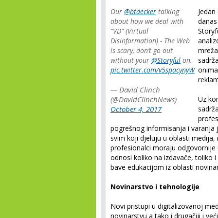
Our
@btdecker
talking
Jedan 
about how we deal with
danas 
“VD” (Virtual
Storyf
Disinformation) - The Web
analiz
is scary, don’t go out
mrežam
without your
@Storyful
on.
sadrža
pic.twitter.com/v5spacynyW
onima 
reklam
— David Clinch
(@DavidClinchNews)
Uz ko
October 4, 2017
sadrža
profes
pogrešnog informisanja i varanja j
svim koji djeluju u oblasti medij
profesionalci moraju odgovornije uk
odnosi koliko na izdavače, toliko 
bave edukacijom iz oblasti novina
Novinarstvo i tehnologije
Novi pristupi u digitalizovanoj med
novinarstvu a tako i drugačiji i 