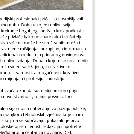
ijski profesionalci pričali su i osmišljavali
talno doba. Doba u kojem online svijet
kreiranje bogatijeg sadržaja kroz podkaste
še privlače kako novinare tako i slušatelje.
stvo više ne može bez društvenih mreža i
razmjene mišljenja i prikupljanja informacija
adicionalna industrija printanog novinarstva
h online izdanja. Doba u kojem se novi mediji
okreću video sadržajima, interaktivnim
ranoj stvarnosti, a mogućnosti, kreativni
o mijenjaju i profesiju i industriju.
f zvučao kao da su mediji odlučno prigrlili
ju novu stvarnost, to nije posve tačno.
gitalnu sigurnost i natjecanju za pažnju publike,
 sa manjkom tehnoloških vještina koje su im
 s kojima se suočavaju, pokazalo je prvo
nološke opremljenosti redakcija i upotrebe
Međunarodni centar za novinare, ICFJ.