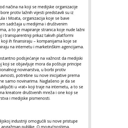
od načina na koji se medijske organizacije
bore protiv lažnih vijesti predstavili su iz
ula i Moata, organizacija koje se bave
om sadržaja u medijima i društvenim
a, a to je mapiranje stranica koje nude lažni
j i transparentniji prikaz takvih platformi
koji ih finansiraju – kompanijama koje se
iraju na internetu i marketinškim agencijama.
nstantno podsjećanje na važnost da medijski
j koji se objavljuje mora da poštuje principe
ionalnog novinarstva, u borbi protiv
avnosti, potrebne su nove inicijative prema
a, ne samo novinarima. Naglašeno je da se
ljučiti u «rat» koji traje na internetu, a to se
i na kreatore društvenih mreža i one koji se
rstva i medijske pismenosti.
ijskoj industriji omogućili su nove pristupe
veći angažman publike. O mogućnostima,