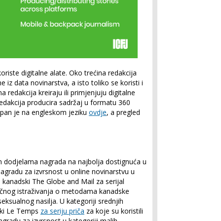
riste digitalne alate. Oko trećina redakcija
e iz data novinarstva, a isto toliko se koristi i
na redakcija kreiraju ili primjenjuju digitalne
o redakcija producira sadržaj u formatu 360
tupan je na engleskom jeziku
ovdje
, a pregled
m dodjelama nagrada na najbolja dostignuća u
agradu za izvrsnost u online novinarstvu u
je kanadski The Globe and Mail za serijal
sečnog istraživanja o metodama kanadske
seksualnog nasilja. U kategoriji srednjih
rski Le Temps
za seriju priča
za koje su koristili
gradu za izvrsnost u kategoriji malih