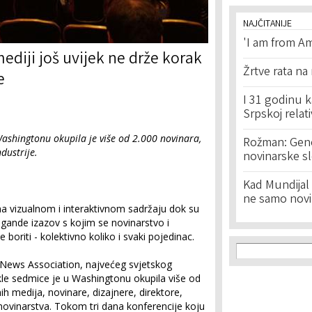
NAJČITANIJE
'I am from Am
mediji još uvijek ne drže korak
Žrtve rata na
e
I 31 godinu k
Srpskoj relat
ashingtonu okupila je više od 2.000 novinara,
Rožman: Geno
ndustrije.
novinarske s
Kad Mundijal 
ne samo novi
na vizualnom i interaktivnom sadržaju dok su
opagande izazov s kojim se novinarstvo i
 boriti - kolektivno koliko i svaki pojedinac.
Search f
Search
e News Association, najvećeg svjetskog
ekle sedmice je u Washingtonu okupila više od
nih medija, novinare, dizajnere, direktore,
novinarstva. Tokom tri dana konferencije koju