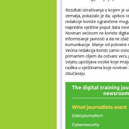
Rezultati istraživanja u kojem je 
zemalja, pokazalo je da, uprkos raz
redakcije koriste ograničene mogu
napredne vještine poput data novina
Novinari većinom ne koriste digit
informisanje javnosti a da ne izla
komunikacije. Manje od polovine n
Većina redakcija koristi samo osn
primarnim ciljem da ostvare veću
svijetu upošljava osobe koje imaju 
razlika u vještinama koje novinari
obučavaju.